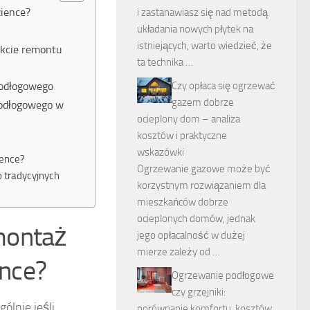
ience?
i zastanawiasz się nad metodą
układania nowych płytek na
istniejących, warto wiedzieć, że
akcie remontu
ta technika …
podłogowego
Czy opłaca się ogrzewać
gazem dobrze
podłogowego w
ocieplony dom – analiza
kosztów i praktyczne
wskazówki
ience?
Ogrzewanie gazowe może być
 tradycyjnych
korzystnym rozwiązaniem dla
mieszkańców dobrze
ocieplonych domów, jednak
montaż
jego opłacalność w dużej
mierze zależy od …
nce?
Ogrzewanie podłogowe
czy grzejniki:
ólnie jeśli
porównanie komfortu, kosztów