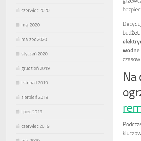
grzewcz
bezpiec
czerwiec 2020
Decyduj
maj 2020
budżet.
marzec 2020
elektry
wodne 
styczeń 2020
czasowe
grudzień 2019
Na 
listopad 2019
ogr
sierpień 2019
rem
lipiec 2019
Podcza
czerwiec 2019
kluczow
maj 2019