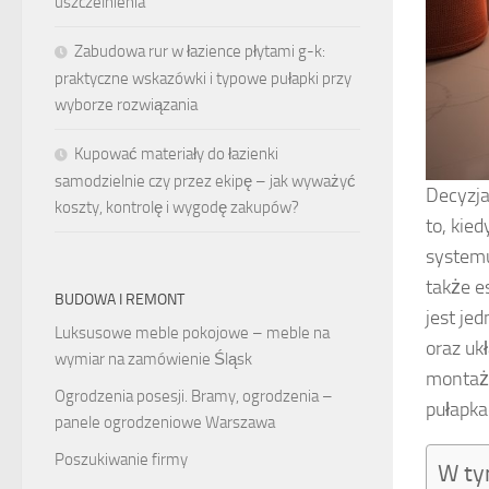
uszczelnienia
Zabudowa rur w łazience płytami g-k:
praktyczne wskazówki i typowe pułapki przy
wyborze rozwiązania
Kupować materiały do łazienki
samodzielnie czy przez ekipę – jak wyważyć
Decyzja
koszty, kontrolę i wygodę zakupów?
to, kie
systemu
także e
BUDOWA I REMONT
jest je
Luksusowe meble pokojowe – meble na
oraz uk
wymiar na zamówienie Śląsk
montaż 
Ogrodzenia posesji. Bramy, ogrodzenia –
pułapka
panele ogrodzeniowe Warszawa
Poszukiwanie firmy
W ty