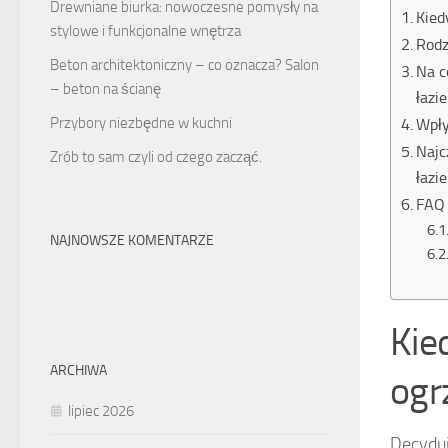
Drewniane biurka: nowoczesne pomysły na
Kied
stylowe i funkcjonalne wnętrza
Rodz
Beton architektoniczny – co oznacza? Salon
Na c
– beton na ścianę
łazi
Przybory niezbędne w kuchni
Wpły
Najc
Zrób to sam czyli od czego zacząć.
łazi
FAQ 
NAJNOWSZE KOMENTARZE
Kie
ARCHIWA
ogr
lipiec 2026
Decydu