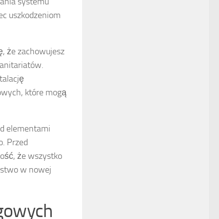
łania systemu
iec uszkodzeniom
ię, że zachowujesz
anitariatów.
talację
owych, które mogą
d elementami
o. Przed
ność, że wszystko
eństwo w nowej
ogowych