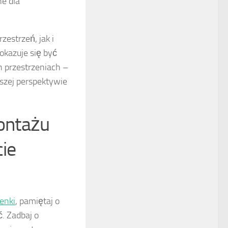
ne dla
zestrzeń, jak i
kazuje się być
ch przestrzeniach –
ższej perspektywie
ontażu
ie
enki
, pamiętaj o
. Zadbaj o