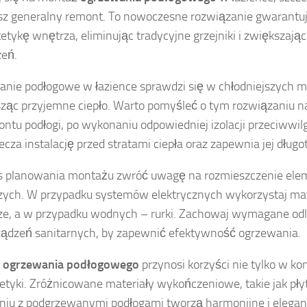
sz generalny remont. To nowoczesne rozwiązanie gwarantu
tetykę wnętrza, eliminując tradycyjne grzejniki i zwiększają
zeń.
nie podłogowe w łazience sprawdzi się w chłodniejszych m
ząc przyjemne ciepło. Warto pomyśleć o tym rozwiązaniu n
ontu podłogi, po wykonaniu odpowiedniej izolacji przeciwwilg
ecza instalację przed stratami ciepła oraz zapewnia jej długo
s planowania montażu zwróć uwagę na rozmieszczenie el
ych. W przypadku systemów elektrycznych wykorzystaj mat
e, a w przypadku wodnych – rurki. Zachowaj wymagane odle
ządzeń sanitarnych, by zapewnić efektywność ogrzewania.
ż
ogrzewania podłogowego
przynosi korzyści nie tylko w ko
stetyki. Zróżnicowane materiały wykończeniowe, takie jak pły
niu z podgrzewanymi podłogami tworzą harmonijne i elegan