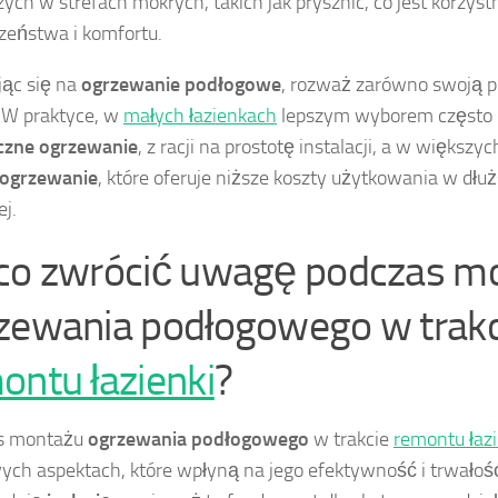
ych w strefach mokrych, takich jak prysznic, co jest korzyst
zeństwa i komfortu.
ąc się na
ogrzewanie podłogowe
, rozważ zarówno swoją pr
 W praktyce, w
małych łazienkach
lepszym wyborem często o
czne ogrzewanie
, z racji na prostotę instalacji, a w większy
ogrzewanie
, które oferuje niższe koszty użytkowania w dłu
j.
co zwrócić uwagę podczas m
zewania podłogowego w trakc
ontu łazienki
?
s montażu
ogrzewania podłogowego
w trakcie
remontu łazi
ych aspektach, które wpłyną na jego efektywność i trwałość