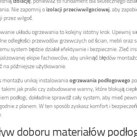
ednią
izolację
, ponieważ to fundament dla skutecznego dzia
nia. Nie zapomnij o
izolacji przeciwwilgociowej
, aby zapob
ji przez wilgoć.
wanie układu ogrzewania to kolejny istotny krok. Upewnij s
ne odległości przewodów grzewczych od ścian, mebli oraz s
temu system będzie działał efektywnie i bezpiecznie. Zleć ins
alizowanej ekipie fachowców, aby uniknąć błędów montaż
 na późniejsze użytkowanie.
 montażu unikaj instalowania
ogrzewania podłogowego
po
, takimi jak pralki czy zabudowane wanny, które blokują ciepł
iem podłogi, dokładnie sprawdź cały system, aby mieć pew
zgodnie z planem. W ten sposób zyskasz komfort i bezpiecz
.
yw doboru materiałów podł