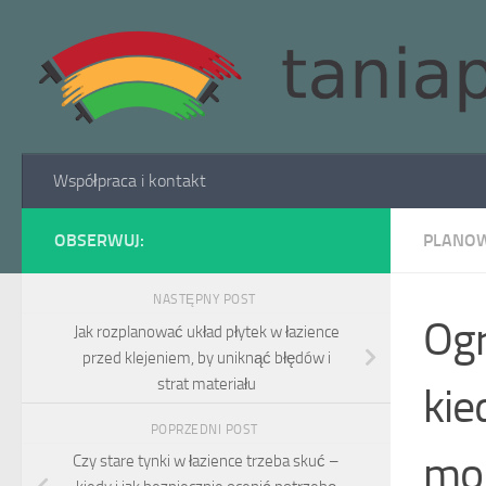
Skip to content
Współpraca i kontakt
OBSERWUJ:
PLANOW
NASTĘPNY POST
Ogr
Jak rozplanować układ płytek w łazience
przed klejeniem, by uniknąć błędów i
strat materiału
kie
POPRZEDNI POST
mon
Czy stare tynki w łazience trzeba skuć –