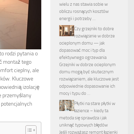
wielu z nas stawia sobie w
obliczu rosnących kosztów
energii i potrzeby …
Czy grzejniki to dobre
rozwiązanie w dobrze
ocieplonym domu — jak
dopasować moc i typ dla
o rodzi pytania o
efektywnego ogrzewania
yć montaż tego
Grzejniki w dobrze ocieplonym
fort cieplny, ale
domu mogą być skutecznym
ników. Kluczowe
rozwiązaniem, ale kluczowe jest
odpowiednie dopasowanie ich
owiednią izolację
mocy i typu do …
ze przemyślany
 potencjalnych
Płytki na stare płytki w
łazience – kiedy ta
metoda się sprawdza i jak
uniknąć typowych błędów
Jeśli rozważasz remont łazienki