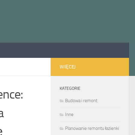
WIĘCEJ
KATEGORIE
ence:
Budowa i remont
a
Inne
ę
Planowanie remontu łazienki