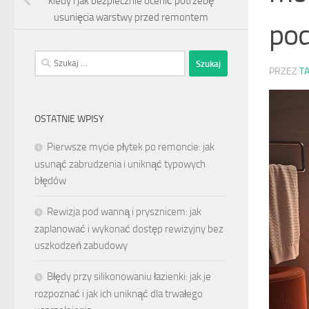
kiedy i jak bezpiecznie ocenić potrzebę
usunięcia warstwy przed remontem
po
Szukaj:
PRZEZ
T
OSTATNIE WPISY
Pierwsze mycie płytek po remoncie: jak
usunąć zabrudzenia i uniknąć typowych
błędów
Rewizja pod wanną i prysznicem: jak
zaplanować i wykonać dostęp rewizyjny bez
uszkodzeń zabudowy
Błędy przy silikonowaniu łazienki: jak je
rozpoznać i jak ich uniknąć dla trwałego