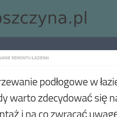
ANIE REMONTU ŁAZIENKI
zewanie podłogowe w łazi
dy warto zdecydować się n
taż i na co zwracać uwag