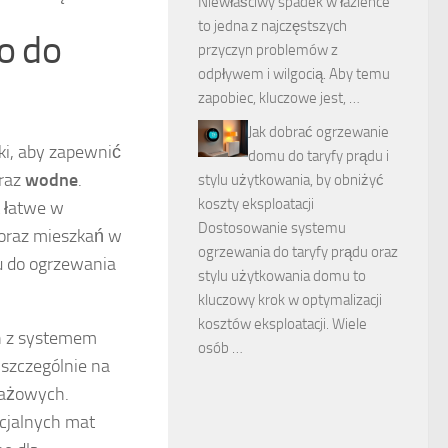
Niewłaściwy spadek w łazience
to jedna z najczęstszych
o do
przyczyn problemów z
odpływem i wilgocią. Aby temu
zapobiec, kluczowe jest, …
Jak dobrać ogrzewanie
ki, aby zapewnić
domu do taryfy prądu i
raz
wodne
.
stylu użytkowania, by obniżyć
koszty eksploatacji
t łatwe w
Dostosowanie systemu
 oraz mieszkań w
ogrzewania do taryfy prądu oraz
u do ogrzewania
stylu użytkowania domu to
kluczowy krok w optymalizacji
kosztów eksploatacji. Wiele
ch z systemem
osób …
 szczególnie na
tażowych.
cjalnych mat