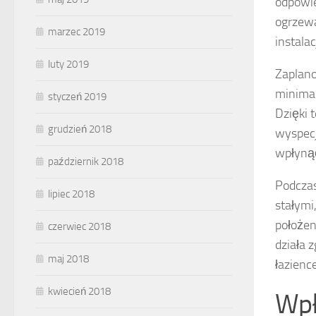
odpowi
ogrzewa
marzec 2019
instalac
luty 2019
Zaplano
minimal
styczeń 2019
Dzięki 
grudzień 2018
wyspecj
wpłynąć
październik 2018
Podczas
lipiec 2018
stałymi
położen
czerwiec 2018
działa 
maj 2018
łazience
kwiecień 2018
Wpł