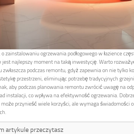
 o zainstalowaniu ogrzewania podłogowego w łazience częst
dy jest najlepszy moment na taką inwestycję. Warto rozważ
 zwłaszcza podczas remontu, gdyż zapewnia on nie tylko kom
stetykę przestrzeni, eliminując potrzebę tradycyjnych grzej
dnak, aby podczas planowania remontu zwrócić uwagę na odp
ład instalacji, co wpływa na efektywność ogrzewania. Dobr
może przynieść wiele korzyści, ale wymaga świadomości o
ch.
m artykule przeczytasz