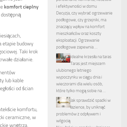
je
komfort cieplny
i efektywności w domu
Decyzja, czy wybrać ogrzewanie
c dostępną
podłogowe, czy grzejniki, ma
znaczący wpływ na komfort
mieszkańców oraz koszty
iesiącach,
eksploatacji. Ogrzewanie
a etapie budowy
podłogowe zapewnia …
ociowej. Taki krok
Idealne krzesła na taras
trwałe działanie.
Taras jest miejscem
ulubionego letniego
ementów
wypoczynku w ciągu dnia i
y lub kable
wieczorami dla wielu osób,
głości od ścian
które tylko mogą sobie na …
Jak sprawdzić spadki w
łazience, by uniknąć
ntekście komfortu,
problemów z odpływem i
tki ceramiczne, w
wilgocią
ckie wnętrza.