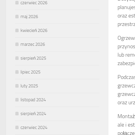
czerwiec 2026
planuje
oraz es
maj 2026
przestr
kwiecień 2026
Ogrzewa
marzec 2026
przynos
lub rem
sierpień 2025
zabezpi
lipiec 2025
Podcza
grzewcz
luty 2025
grzewcz
listopad 2024
oraz ur
sierpień 2024
Monta
ale i e
czerwiec 2024
połącze