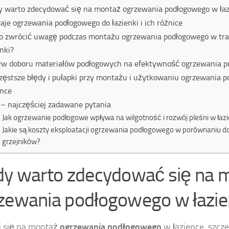
y warto zdecydować się na montaż ogrzewania podłogowego w łaz
aje ogrzewania podłogowego do łazienki i ich różnice
o zwrócić uwagę podczas montażu ogrzewania podłogowego w tr
enki?
w doboru materiałów podłogowych na efektywność ogrzewania 
zęstsze błędy i pułapki przy montażu i użytkowaniu ogrzewania 
ence
– najczęściej zadawane pytania
Jak ogrzewanie podłogowe wpływa na wilgotność i rozwój pleśni w łaz
Jakie są koszty eksploatacji ogrzewania podłogowego w porównaniu do
grzejników?
dy warto zdecydować się na 
zewania podłogowego w łazie
j się na montaż
ogrzewania podłogowego
w łazience, szczeg