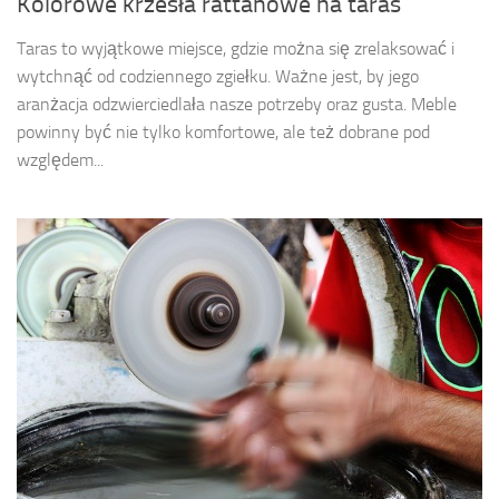
Kolorowe krzesła rattanowe na taras
Taras to wyjątkowe miejsce, gdzie można się zrelaksować i
wytchnąć od codziennego zgiełku. Ważne jest, by jego
aranżacja odzwierciedlała nasze potrzeby oraz gusta. Meble
powinny być nie tylko komfortowe, ale też dobrane pod
względem...