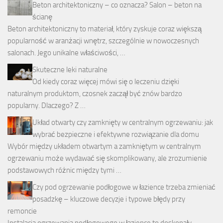
Beton architektoniczny – co oznacza? Salon – beton na
ścianę
Beton architektoniczny to materiał, który zyskuje coraz większą
popularność w aranżacji wnętrz, szczególnie w nowoczesnych
salonach. Jego unikalne właściwości, …
Skuteczne leki naturalne
Od kiedy coraz więcej mówi się o leczeniu dzięki
naturalnym produktom, czosnek zaczął być znów bardzo
popularny. Dlaczego? Z …
Układ otwarty czy zamknięty w centralnym ogrzewaniu: jak
wybrać bezpieczne i efektywne rozwiązanie dla domu
Wybór między układem otwartym a zamkniętym w centralnym
ogrzewaniu może wydawać się skomplikowany, ale zrozumienie
podstawowych różnic między tymi …
Czy pod ogrzewanie podłogowe w łazience trzeba zmieniać
posadzkę – kluczowe decyzje i typowe błędy przy
remoncie
Instalacja ogrzewania podłogowego w łazience to doskonały