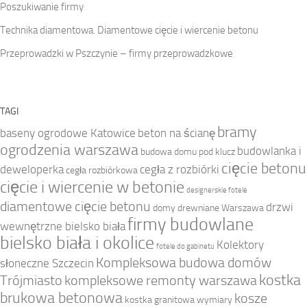
Poszukiwanie firmy
Technika diamentowa. Diamentowe cięcie i wiercenie betonu
Przeprowadzki w Pszczynie – firmy przeprowadzkowe
TAGI
bramy
baseny ogrodowe Katowice
beton na ścianę
ogrodzenia warszawa
budowlanka i
budowa domu pod klucz
cięcie betonu
deweloperka
cegła z rozbiórki
cegła rozbiórkowa
cięcie i wiercenie w betonie
designerskie fotele
diamentowe cięcie betonu
drzwi
domy drewniane Warszawa
firmy budowlane
wewnętrzne bielsko biała
bielsko biała i okolice
Kolektory
fotele do gabinetu
Kompleksowa budowa domów
słoneczne Szczecin
kostka
Trójmiasto
kompleksowe remonty warszawa
brukowa betonowa
kosze
kostka granitowa wymiary