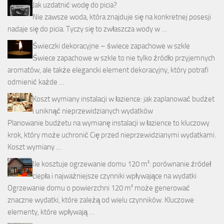
Jak uzdatnić wodę do picia?
Nie zawsze woda, która znajduje się na konkretnej posesji
nadaje się do picia. Tyczy się to zwłaszcza wody w …
Świeczki dekoracyjne – świece zapachowe w szkle
Świece zapachowe w szkle to nie tylko źródło przyjemnych
aromatów, ale także elegancki element dekoracyjny, który potrafi
odmienić każde …
Koszt wymiany instalacji w łazience: jak zaplanować budżet
i uniknąć nieprzewidzianych wydatków
Planowanie budżetu na wymianę instalacji w łazience to kluczowy
krok, który może uchronić Cię przed nieprzewidzianymi wydatkami.
Koszt wymiany …
Ile kosztuje ogrzewanie domu 120 m²: porównanie źródeł
ciepła i najważniejsze czynniki wpływające na wydatki
Ogrzewanie domu o powierzchni 120 m² może generować
znaczne wydatki, które zależą od wielu czynników. Kluczowe
elementy, które wpływają …