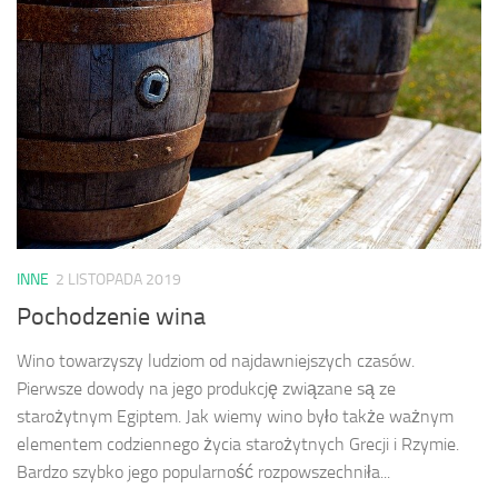
INNE
2 LISTOPADA 2019
Pochodzenie wina
Wino towarzyszy ludziom od najdawniejszych czasów.
Pierwsze dowody na jego produkcję związane są ze
starożytnym Egiptem. Jak wiemy wino było także ważnym
elementem codziennego życia starożytnych Grecji i Rzymie.
Bardzo szybko jego popularność rozpowszechniła...