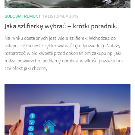
BUDOWA I REMONT
19 LISTOPADA 2019
Jaka szlifierkę wybrać – krótki poradnik.
Na rynku dostępnych jest wiele szlifierek. Wchodząc do
sklepu, ciężko jest szybko wybrać tę odpowiednią. Należy
rozpatrzeć wiele kwestii przed dokonaniem zakupu np. jaki
rodzaj powierzchni poddamy obróbce, wielkość powierzchni,
czy efekt jaki chcemy...