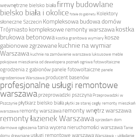
firmy budowlane
wewnętrzne bielsko biała
bielsko biała i okolice
Kolektory
fotele do gabinetu
Kompleksowa budowa domów
słoneczne Szczecin
kostka
Trójmiasto
kompleksowe remonty warszawa
brukowa betonowa
kosze
kostka granitowa wymiary
kuchnie na wymiar
gabionowe zgrzewane
Warszawa
kuchnie na zamówienie warszawa
luksusowe meble
pokojowe
mieszkania od dewelopera poznań
ogniwa fotowoltaiczne
ogrodzenia z gabionów
panele fotowoltaiczne
panele
producent basenów
ogrodzeniowe Warszawa
profesjonalne usługi remontowe
warszawa
przeprowadzki pszczyna
Przeprowadzki w
płytkarz bielsko biała
Pszczynie
płytki ze starej cegły
remonty mieszkań
remonty wnętrz warszawa
remonty warszawa
warszawa
remonty łazienek Warszawa
sprzedam dom
tania wycena nieruchomości warszawa
darmowe ogłoszenia
Tanie
usługi remontowe warszawa
domy drewniane
Warszawa - układanie