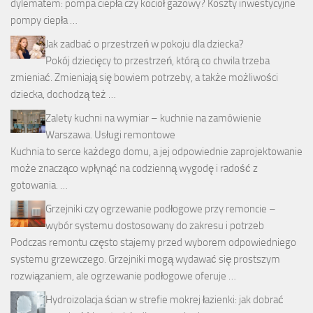
dylematem: pompa ciepła czy kocioł gazowy? Koszty inwestycyjne
pompy ciepła …
Jak zadbać o przestrzeń w pokoju dla dziecka?
Pokój dziecięcy to przestrzeń, którą co chwila trzeba
zmieniać. Zmieniają się bowiem potrzeby, a także możliwości
dziecka, dochodzą też …
Zalety kuchni na wymiar – kuchnie na zamówienie
Warszawa. Usługi remontowe
Kuchnia to serce każdego domu, a jej odpowiednie zaprojektowanie
może znacząco wpłynąć na codzienną wygodę i radość z
gotowania. …
Grzejniki czy ogrzewanie podłogowe przy remoncie –
wybór systemu dostosowany do zakresu i potrzeb
Podczas remontu często stajemy przed wyborem odpowiedniego
systemu grzewczego. Grzejniki mogą wydawać się prostszym
rozwiązaniem, ale ogrzewanie podłogowe oferuje …
Hydroizolacja ścian w strefie mokrej łazienki: jak dobrać