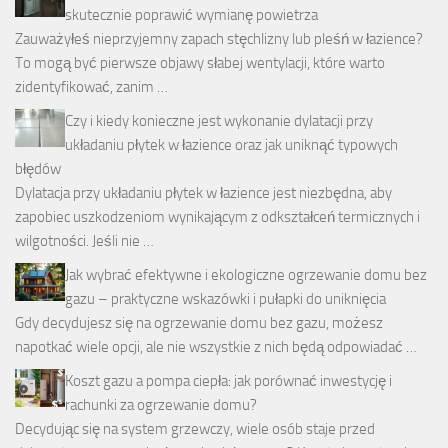
skutecznie poprawić wymianę powietrza
Zauważyłeś nieprzyjemny zapach stęchlizny lub pleśń w łazience?
To mogą być pierwsze objawy słabej wentylacji, które warto
zidentyfikować, zanim …
Czy i kiedy konieczne jest wykonanie dylatacji przy
układaniu płytek w łazience oraz jak uniknąć typowych
błędów
Dylatacja przy układaniu płytek w łazience jest niezbędna, aby
zapobiec uszkodzeniom wynikającym z odkształceń termicznych i
wilgotności. Jeśli nie …
Jak wybrać efektywne i ekologiczne ogrzewanie domu bez
gazu – praktyczne wskazówki i pułapki do uniknięcia
Gdy decydujesz się na ogrzewanie domu bez gazu, możesz
napotkać wiele opcji, ale nie wszystkie z nich będą odpowiadać …
Koszt gazu a pompa ciepła: jak porównać inwestycję i
rachunki za ogrzewanie domu?
Decydując się na system grzewczy, wiele osób staje przed