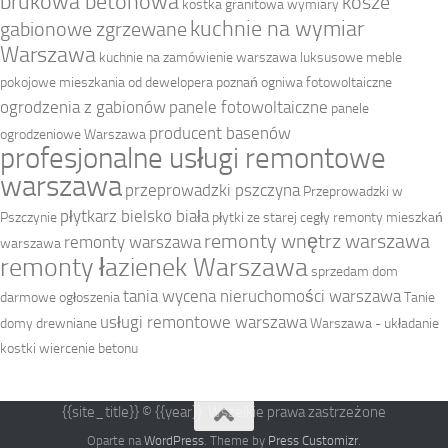
brukowa betonowa
kosze
kostka granitowa wymiary
kuchnie na wymiar
gabionowe zgrzewane
Warszawa
kuchnie na zamówienie warszawa
luksusowe meble
pokojowe
mieszkania od dewelopera poznań
ogniwa fotowoltaiczne
ogrodzenia z gabionów
panele fotowoltaiczne
panele
producent basenów
ogrodzeniowe Warszawa
profesjonalne usługi remontowe
warszawa
przeprowadzki pszczyna
Przeprowadzki w
płytkarz bielsko biała
Pszczynie
płytki ze starej cegły
remonty mieszkań
remonty wnętrz warszawa
remonty warszawa
warszawa
remonty łazienek Warszawa
sprzedam dom
tania wycena nieruchomości warszawa
darmowe ogłoszenia
Tanie
usługi remontowe warszawa
domy drewniane
Warszawa - układanie
kostki
wiercenie betonu
{{site_title}} © {{year}}. Wszelkie prawa zastrzeżone
Oparte na
WordPress
. Theme by
Press Customizr
.