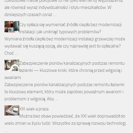
Luksusowe meble pokojowe to nie tylko elementy wyposażenia,
ale również wyraz indywidualności i stylu mieszkańców. W
dzisiejszych czasach coraz …
Czy opłaca się wymieniać źródło ciepła bez modernizacji
instalacji i jak uniknąć typowych problemów?
Wymiana źródła ciepła bez modernizacji instalacji grzewczej może
wydawać się kuszącą opcją, ale czy naprawdę jest to opłacalne?
Choć …
Zabezpieczenie pionów kanalizacyjnych podczas remontu
łazienki — kluczowe kroki, które chronią przed wilgocią i
awariami
Zabezpieczenie pionów kanalizacyjnych podczas remontu łazienki
to kluczowy element, który może zapobiec poważnym awariom i
problemom z wilgocią. Aby …
XXI wiek a praca
Można bez obaw powiedzieć, że XXI wiek doprowadził do
wielu zmian w życiu ludzi. Wszystko za sprawą rozwoju technologi,
…