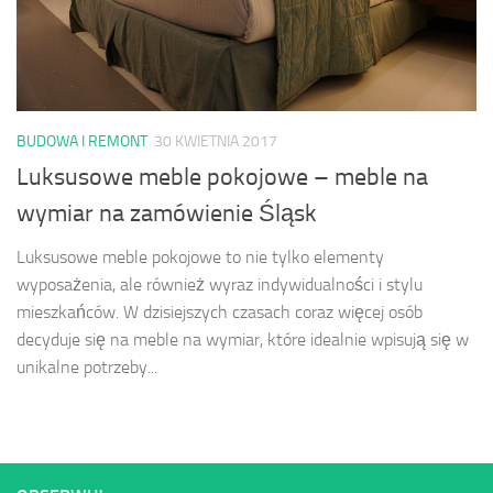
BUDOWA I REMONT
30 KWIETNIA 2017
Luksusowe meble pokojowe – meble na
wymiar na zamówienie Śląsk
Luksusowe meble pokojowe to nie tylko elementy
wyposażenia, ale również wyraz indywidualności i stylu
mieszkańców. W dzisiejszych czasach coraz więcej osób
decyduje się na meble na wymiar, które idealnie wpisują się w
unikalne potrzeby...