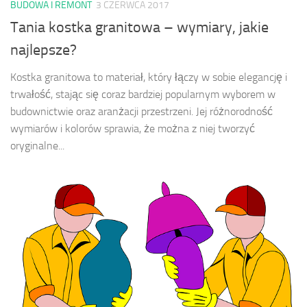
BUDOWA I REMONT
3 CZERWCA 2017
Tania kostka granitowa – wymiary, jakie
najlepsze?
Kostka granitowa to materiał, który łączy w sobie elegancję i
trwałość, stając się coraz bardziej popularnym wyborem w
budownictwie oraz aranżacji przestrzeni. Jej różnorodność
wymiarów i kolorów sprawia, że można z niej tworzyć
oryginalne...