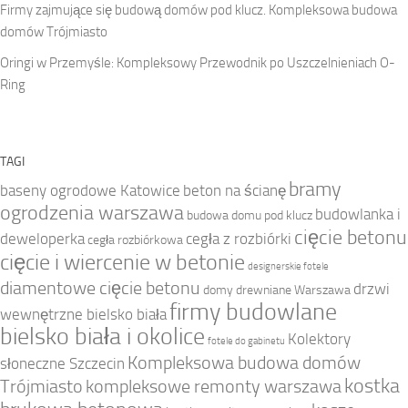
Firmy zajmujące się budową domów pod klucz. Kompleksowa budowa
domów Trójmiasto
Oringi w Przemyśle: Kompleksowy Przewodnik po Uszczelnieniach O-
Ring
TAGI
bramy
baseny ogrodowe Katowice
beton na ścianę
ogrodzenia warszawa
budowlanka i
budowa domu pod klucz
cięcie betonu
deweloperka
cegła z rozbiórki
cegła rozbiórkowa
cięcie i wiercenie w betonie
designerskie fotele
diamentowe cięcie betonu
drzwi
domy drewniane Warszawa
firmy budowlane
wewnętrzne bielsko biała
bielsko biała i okolice
Kolektory
fotele do gabinetu
Kompleksowa budowa domów
słoneczne Szczecin
kostka
Trójmiasto
kompleksowe remonty warszawa