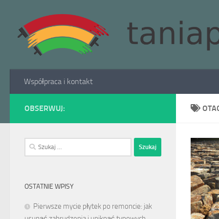
Skip to content
Współpraca i kontakt
OBSERWUJ:
OTA
Szukaj:
OSTATNIE WPISY
Pierwsze mycie płytek po remoncie: jak
usunąć zabrudzenia i uniknąć typowych