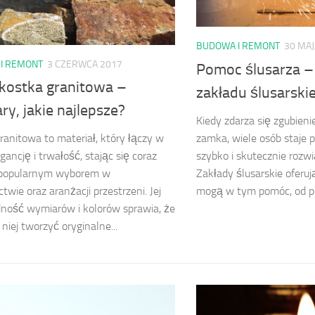
BUDOWA I REMONT
30 MAJ
I REMONT
3 CZERWCA 2017
Pomoc ślusarza –
 kostka granitowa –
zakładu ślusarski
y, jakie najlepsze?
Kiedy zdarza się zgubieni
zamka, wiele osób staje 
ranitowa to materiał, który łączy w
szybko i skutecznie rozw
gancję i trwałość, stając się coraz
Zakłady ślusarskie oferuj
j popularnym wyborem w
mogą w tym pomóc, od pro
twie oraz aranżacji przestrzeni. Jej
ność wymiarów i kolorów sprawia, że
niej tworzyć oryginalne...