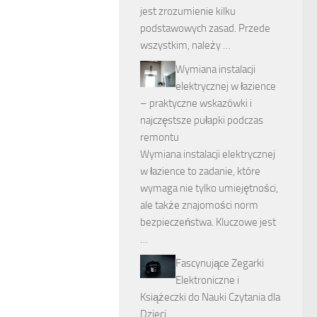
jest zrozumienie kilku
podstawowych zasad. Przede
wszystkim, należy …
Wymiana instalacji
elektrycznej w łazience
– praktyczne wskazówki i
najczęstsze pułapki podczas
remontu
Wymiana instalacji elektrycznej
w łazience to zadanie, które
wymaga nie tylko umiejętności,
ale także znajomości norm
bezpieczeństwa. Kluczowe jest
…
Fascynujące Zegarki
Elektroniczne i
Książeczki do Nauki Czytania dla
Dzieci