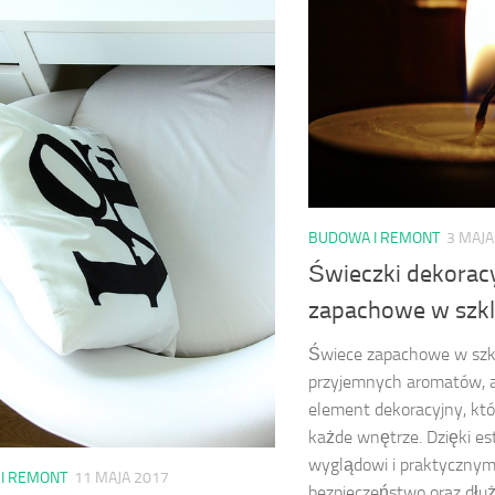
BUDOWA I REMONT
3 MAJA
Świeczki dekorac
zapachowe w szk
Świece zapachowe w szkle
przyjemnych aromatów, a
element dekoracyjny, któ
każde wnętrze. Dzięki e
wyglądowi i praktycznym
I REMONT
11 MAJA 2017
bezpieczeństwo oraz dłu