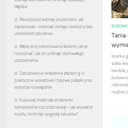
błędów
Rewizja pod wanną i prysznicem: jak
BUDOWA 
zaplanować i wykonać dostęp rewizyjny bez
uszkodzeń zabudowy
Tania
wymiar
Błędy przy silikonowaniu łazienki: jak je
rozpoznać i jak ich uniknąć dla trwałego
Kostka g
uszczelnienia
sobie ele
bardzie
Zabudowa rur w łazience płytami g-k:
budownic
praktyczne wskazówki i typowe pułapki przy
różnorod
wyborze rozwiązania
można z 
Kupować materiały do łazienki
samodzielnie czy przez ekipę – jak wyważyć
koszty, kontrolę i wygodę zakupów?