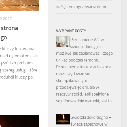
System ogrzewania domu
A 2017
 strona
WYBRANE POSTY
ego
Przesunięcie WC w
łazience: kiedy jest
e kluczy lub awaria
możliwe, jak zaplanować i czego
przed dylematem, jak
unikać podczas remontu
iązać ten problem.
Przesunięcie toalety w łazience
ą szereg usług, które
może wydawać się
dukcji kluczy po...
skomplikowanym
przedsięwzięciem, ale w
rzeczywistości, jeśli spełnione
są odpowiednie warunki, jest to
…
Świeczki dekoracyjne –
świece zapachowe w