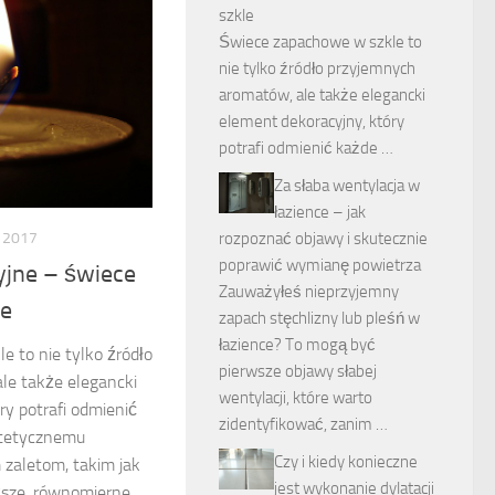
szkle
Świece zapachowe w szkle to
nie tylko źródło przyjemnych
aromatów, ale także elegancki
element dekoracyjny, który
potrafi odmienić każde …
Za słaba wentylacja w
łazience – jak
 2017
rozpoznać objawy i skutecznie
poprawić wymianę powietrza
yjne – świece
Zauważyłeś nieprzyjemny
le
zapach stęchlizny lub pleśń w
łazience? To mogą być
 to nie tylko źródło
pierwsze objawy słabej
le także elegancki
wentylacji, które warto
ry potrafi odmienić
zidentyfikować, zanim …
stetycznemu
Czy i kiedy konieczne
 zaletom, takim jak
jest wykonanie dylatacji
ższe, równomierne