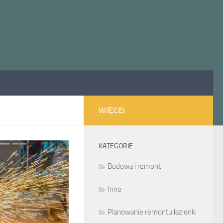
WIĘCEJ
KATEGORIE
Budowa i remont
Inne
Planowanie remontu łazienki