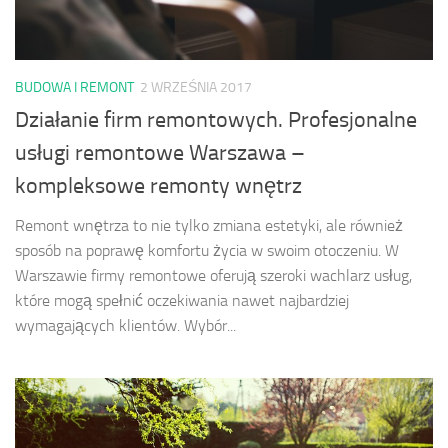
BUDOWA I REMONT
2 WRZEŚNIA 2017
Działanie firm remontowych. Profesjonalne
usługi remontowe Warszawa –
kompleksowe remonty wnętrz
Remont wnętrza to nie tylko zmiana estetyki, ale również
sposób na poprawę komfortu życia w swoim otoczeniu. W
Warszawie firmy remontowe oferują szeroki wachlarz usług,
które mogą spełnić oczekiwania nawet najbardziej
wymagających klientów. Wybór...