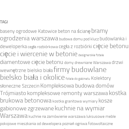
TAGI
bramy
baseny ogrodowe Katowice
beton na ścianę
ogrodzenia warszawa
budowlanka i
budowa domu pod klucz
cięcie betonu
deweloperka
cegła z rozbiórki
cegła rozbiórkowa
cięcie i wiercenie w betonie
designerskie fotele
diamentowe cięcie betonu
drzwi
domy drewniane Warszawa
firmy budowlane
wewnętrzne bielsko biała
bielsko biała i okolice
Kolektory
fotele do gabinetu
Kompleksowa budowa domów
słoneczne Szczecin
kostka
Trójmiasto
kompleksowe remonty warszawa
brukowa betonowa
kosze
kostka granitowa wymiary
kuchnie na wymiar
gabionowe zgrzewane
Warszawa
kuchnie na zamówienie warszawa
luksusowe meble
pokojowe
mieszkania od dewelopera poznań
ogniwa fotowoltaiczne