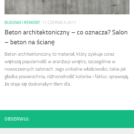
BUDOWA I REMONT
11 CZERWCA 2017
Beton architektoniczny – co oznacza? Salon
– beton na ścianę
Beton architektoniczny to materiał, który zyskuje coraz
większą popularność w aranżacji wnętrz, szczególnie w
nowoczesnych salonach. Jego unikalne właściwości, takie jak
gładka powierzchnia, różnorodność kolorów i faktur, sprawiają,
że staje się doskonałym tłem dla...
OBSERWUJ: