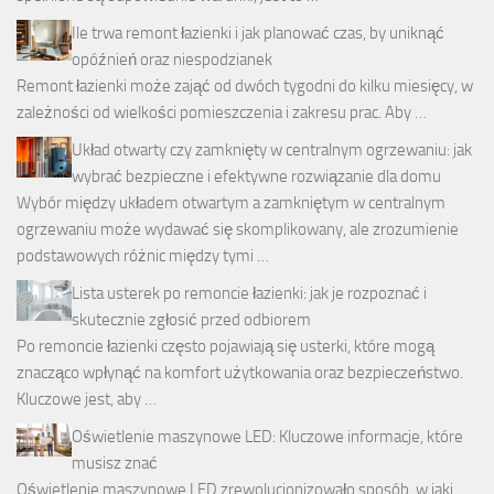
Ile trwa remont łazienki i jak planować czas, by uniknąć
opóźnień oraz niespodzianek
Remont łazienki może zająć od dwóch tygodni do kilku miesięcy, w
zależności od wielkości pomieszczenia i zakresu prac. Aby …
Układ otwarty czy zamknięty w centralnym ogrzewaniu: jak
wybrać bezpieczne i efektywne rozwiązanie dla domu
Wybór między układem otwartym a zamkniętym w centralnym
ogrzewaniu może wydawać się skomplikowany, ale zrozumienie
podstawowych różnic między tymi …
Lista usterek po remoncie łazienki: jak je rozpoznać i
skutecznie zgłosić przed odbiorem
Po remoncie łazienki często pojawiają się usterki, które mogą
znacząco wpłynąć na komfort użytkowania oraz bezpieczeństwo.
Kluczowe jest, aby …
Oświetlenie maszynowe LED: Kluczowe informacje, które
musisz znać
Oświetlenie maszynowe LED zrewolucjonizowało sposób, w jaki