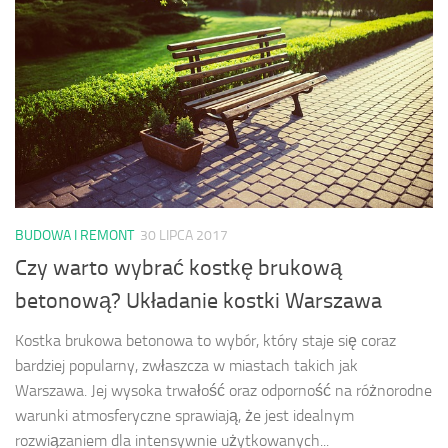
BUDOWA I REMONT
30 LIPCA 2017
Czy warto wybrać kostkę brukową
betonową? Układanie kostki Warszawa
Kostka brukowa betonowa to wybór, który staje się coraz
bardziej popularny, zwłaszcza w miastach takich jak
Warszawa. Jej wysoka trwałość oraz odporność na różnorodne
warunki atmosferyczne sprawiają, że jest idealnym
rozwiązaniem dla intensywnie użytkowanych...