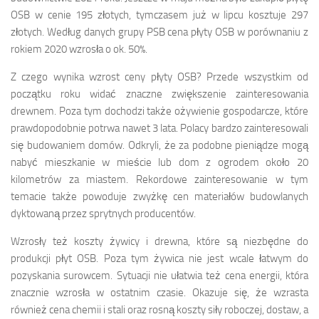
OSB w cenie 195 złotych, tymczasem już w lipcu kosztuje 297
złotych. Według danych grupy PSB cena płyty OSB w porównaniu z
rokiem 2020 wzrosła o ok. 50%.
Z czego wynika wzrost ceny płyty OSB? Przede wszystkim od
początku roku widać znaczne zwiększenie zainteresowania
drewnem. Poza tym dochodzi także ożywienie gospodarcze, które
prawdopodobnie potrwa nawet 3 lata. Polacy bardzo zainteresowali
się budowaniem domów. Odkryli, że za podobne pieniądze mogą
nabyć mieszkanie w mieście lub dom z ogrodem około 20
kilometrów za miastem. Rekordowe zainteresowanie w tym
temacie także powoduje zwyżkę cen materiałów budowlanych
dyktowaną przez sprytnych producentów.
Wzrosły też koszty żywicy i drewna, które są niezbędne do
produkcji płyt OSB. Poza tym żywica nie jest wcale łatwym do
pozyskania surowcem. Sytuacji nie ułatwia też cena energii, która
znacznie wzrosła w ostatnim czasie. Okazuje się, że wzrasta
również cena chemii i stali oraz rosną koszty siły roboczej, dostaw, a