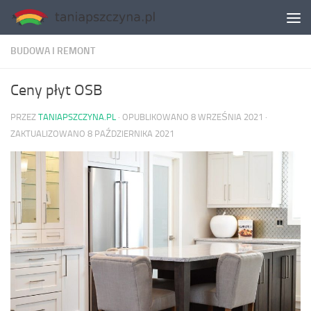
Skip to content
BUDOWA I REMONT
Ceny płyt OSB
PRZEZ
TANIAPSZCZYNA.PL
· OPUBLIKOWANO
8 WRZEŚNIA 2021
·
ZAKTUALIZOWANO
8 PAŹDZIERNIKA 2021