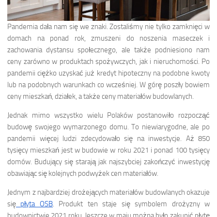
Pandemia dała nam się we znaki. Zostaliśmy nie tylko zamknięci w
domach na ponad rok, zmuszeni do noszenia maseczek i
zachowania dystansu społecznego, ale także podniesiono nam
ceny zarówno w produktach spożywczych, jak i nieruchomości. Po
pandemii ciężko uzyskać już kredyt hipoteczny na podobne kwoty
lub na podobnych warunkach co wcześniej. W górę poszły bowiem
ceny mieszkań, działek, a także ceny materiałów budowlanych.
Jednak mimo wszystko wielu Polaków postanowiło rozpocząć
budowę swojego wymarzonego domu. To niewiarygodne, ale po
pandemii więcej ludzi zdecydowało się na inwestycje. Aż 850
tysięcy mieszkań jest w budowie w roku 2021 i ponad 100 tysięcy
domów. Budujący się starają jak najszybciej zakończyć inwestycję
obawiając się kolejnych podwyżek cen materiałów.
Jednym z najbardziej drożejących materiałów budowlanych okazuje
się
płyta OSB
. Produkt ten staje się symbolem drożyzny w
budownictwie 2021 roku. Jeszcze w maju można było zakupić płytę