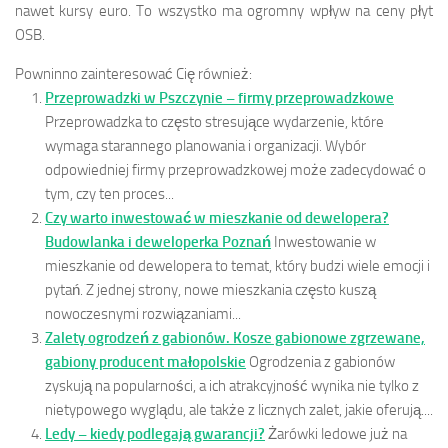
nawet kursy euro. To wszystko ma ogromny wpływ na ceny płyt
OSB.
Powninno zainteresować Cię również:
Przeprowadzki w Pszczynie – firmy przeprowadzkowe
Przeprowadzka to często stresujące wydarzenie, które
wymaga starannego planowania i organizacji. Wybór
odpowiedniej firmy przeprowadzkowej może zadecydować o
tym, czy ten proces...
Czy warto inwestować w mieszkanie od dewelopera?
Budowlanka i deweloperka Poznań
Inwestowanie w
mieszkanie od dewelopera to temat, który budzi wiele emocji i
pytań. Z jednej strony, nowe mieszkania często kuszą
nowoczesnymi rozwiązaniami...
Zalety ogrodzeń z gabionów. Kosze gabionowe zgrzewane,
gabiony producent małopolskie
Ogrodzenia z gabionów
zyskują na popularności, a ich atrakcyjność wynika nie tylko z
nietypowego wyglądu, ale także z licznych zalet, jakie oferują....
Ledy – kiedy podlegają gwarancji?
Żarówki ledowe już na