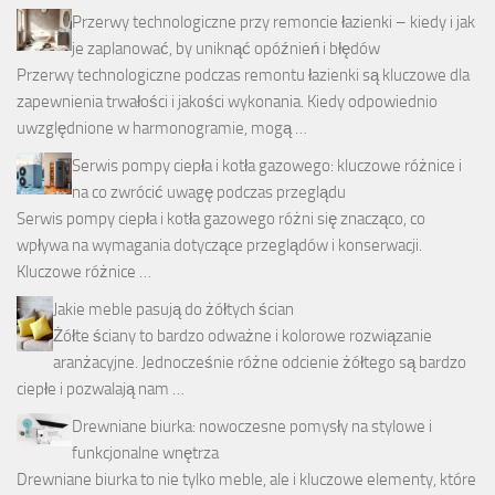
Przerwy technologiczne przy remoncie łazienki – kiedy i jak
je zaplanować, by uniknąć opóźnień i błędów
Przerwy technologiczne podczas remontu łazienki są kluczowe dla
zapewnienia trwałości i jakości wykonania. Kiedy odpowiednio
uwzględnione w harmonogramie, mogą …
Serwis pompy ciepła i kotła gazowego: kluczowe różnice i
na co zwrócić uwagę podczas przeglądu
Serwis pompy ciepła i kotła gazowego różni się znacząco, co
wpływa na wymagania dotyczące przeglądów i konserwacji.
Kluczowe różnice …
Jakie meble pasują do żółtych ścian
Żółte ściany to bardzo odważne i kolorowe rozwiązanie
aranżacyjne. Jednocześnie różne odcienie żółtego są bardzo
ciepłe i pozwalają nam …
Drewniane biurka: nowoczesne pomysły na stylowe i
funkcjonalne wnętrza
Drewniane biurka to nie tylko meble, ale i kluczowe elementy, które