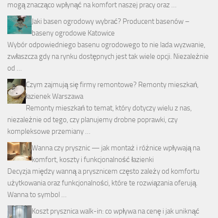
mogą znacząco wpłynąć na komfort naszej pracy oraz …
Jaki basen ogrodowy wybrać? Producent basenów –
baseny ogrodowe Katowice
Wybór odpowiedniego basenu ogrodowego to nie lada wyzwanie,
zwłaszcza gdy na rynku dostępnych jest tak wiele opcji. Niezależnie
od …
Czym zajmują się firmy remontowe? Remonty mieszkań,
łazienek Warszawa
Remonty mieszkań to temat, który dotyczy wielu z nas,
niezależnie od tego, czy planujemy drobne poprawki, czy
kompleksowe przemiany …
Wanna czy prysznic — jak montaż i różnice wpływają na
komfort, koszty i funkcjonalność łazienki
Decyzja między wanną a prysznicem często zależy od komfortu
użytkowania oraz funkcjonalności, które te rozwiązania oferują.
Wanna to symbol …
Koszt prysznica walk-in: co wpływa na cenę i jak uniknąć