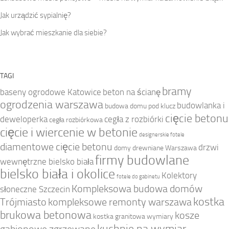
Jak urządzić sypialnię?
Jak wybrać mieszkanie dla siebie?
TAGI
bramy
baseny ogrodowe Katowice
beton na ścianę
ogrodzenia warszawa
budowlanka i
budowa domu pod klucz
cięcie betonu
deweloperka
cegła z rozbiórki
cegła rozbiórkowa
cięcie i wiercenie w betonie
designerskie fotele
diamentowe cięcie betonu
drzwi
domy drewniane Warszawa
firmy budowlane
wewnętrzne bielsko biała
bielsko biała i okolice
Kolektory
fotele do gabinetu
Kompleksowa budowa domów
słoneczne Szczecin
kostka
Trójmiasto
kompleksowe remonty warszawa
brukowa betonowa
kosze
kostka granitowa wymiary