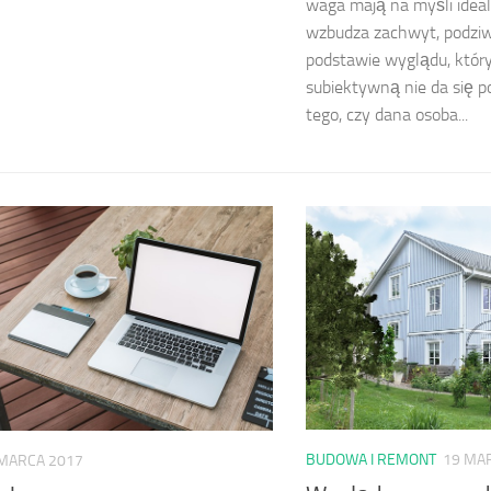
waga mają na myśli ideal
wzbudza zachwyt, podziw
podstawie wyglądu, który
subiektywną nie da się p
tego, czy dana osoba...
BUDOWA I REMONT
19 MA
MARCA 2017