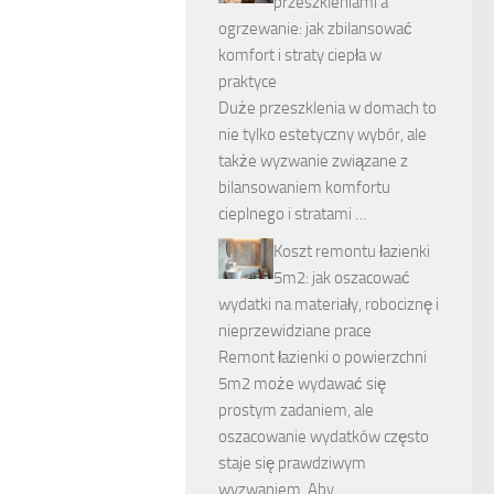
przeszkleniami a
ogrzewanie: jak zbilansować
komfort i straty ciepła w
praktyce
Duże przeszklenia w domach to
nie tylko estetyczny wybór, ale
także wyzwanie związane z
bilansowaniem komfortu
cieplnego i stratami …
Koszt remontu łazienki
5m2: jak oszacować
wydatki na materiały, robociznę i
nieprzewidziane prace
Remont łazienki o powierzchni
5m2 może wydawać się
prostym zadaniem, ale
oszacowanie wydatków często
staje się prawdziwym
wyzwaniem. Aby …