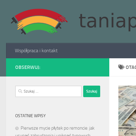
Skip to content
Współpraca i kontakt
OBSERWUJ:
OTA
Szukaj:
OSTATNIE WPISY
Pierwsze mycie płytek po remoncie: jak
usunąć zabrudzenia i uniknąć typowych