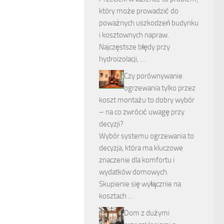
który może prowadzić do
poważnych uszkodzeń budynku
i kosztownych napraw.
Najczęstsze błędy przy
hydroizolacji, …
Czy porównywanie
ogrzewania tylko przez
koszt montażu to dobry wybór
– na co zwrócić uwagę przy
decyzji?
Wybór systemu ogrzewania to
decyzja, która ma kluczowe
znaczenie dla komfortu i
wydatków domowych.
Skupienie się wyłącznie na
kosztach …
Dom z dużymi