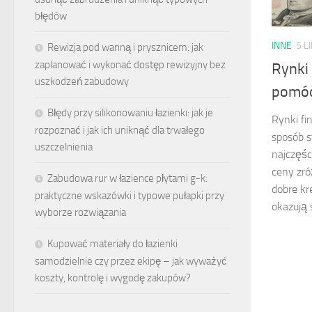
błędów
INNE
5 L
Rewizja pod wanną i prysznicem: jak
zaplanować i wykonać dostęp rewizyjny bez
Rynki
uszkodzeń zabudowy
pomó
Błędy przy silikonowaniu łazienki: jak je
Rynki f
rozpoznać i jak ich uniknąć dla trwałego
sposób s
uszczelnienia
najczęśc
ceny zr
Zabudowa rur w łazience płytami g-k:
dobre kr
praktyczne wskazówki i typowe pułapki przy
okazują s
wyborze rozwiązania
Kupować materiały do łazienki
samodzielnie czy przez ekipę – jak wyważyć
koszty, kontrolę i wygodę zakupów?