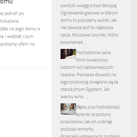
domu
zwrócić uwagę przed decyzją
Ogrzewanie gazowe w starym
e potrafi po
domu to popularny wybór, ale
ztukateria
nie zawsze jest to najlepsza
dała na jego domu a
opcja. Kluczowe czynniki, które
e i widział, czym
powinieneś …
k szukamy ofert na
Pochodzenie wina
Wino towarzyszy
ludziom od najdawniejszych
czasów. Pierwsze dowody na
jego produkcję związane są ze
starożytnym Egiptem. Jak
wiemy wino …
Błędy przy hydroizolacji
łazienki: przyczyny
przecieków i jak ich uniknąć
podczas remontu
Przecieki w łazience to problem,