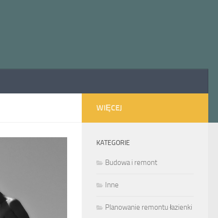
WIĘCEJ
KATEGORIE
Budowa i remont
Inne
Planowanie remontu łazienki