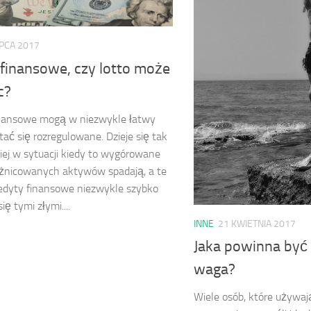
IPCA 2017
 finansowe, czy lotto może
c?
inansowe mogą w niezwykle łatwy
tać się rozregulowane. Dzieje się tak
iej w sytuacji kiedy to wygórowane
óżnicowanych aktywów spadają, a te
edyty finansowe niezwykle szybko
ię tymi złymi....
INNE
21 KWIETNIA 2017
Jaka powinna być
waga?
Wiele osób, które używa