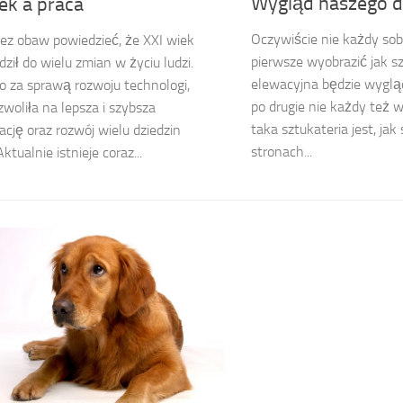
Wygląd naszego 
ek a praca
Oczywiście nie każdy sobi
z obaw powiedzieć, że XXI wiek
pierwsze wyobrazić jak s
ził do wielu zmian w życiu ludzi.
elewacyjna będzie wyglą
 za sprawą rozwoju technologi,
po drugie nie każdy też wi
zwoliła na lepsza i szybsza
taka sztukateria jest, ja
cję oraz rozwój wielu dziedzin
stronach...
ktualnie istnieje coraz...