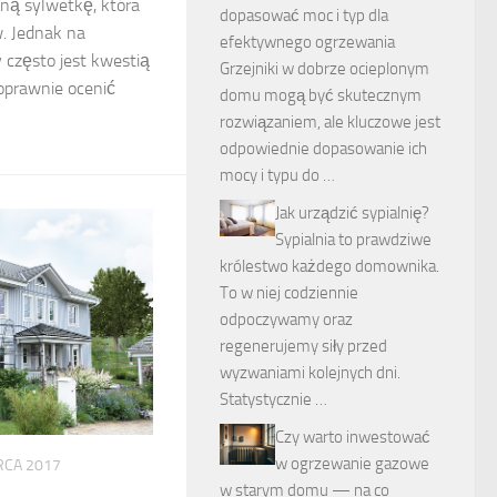
ną sylwetkę, która
dopasować moc i typ dla
. Jednak na
efektywnego ogrzewania
 często jest kwestią
Grzejniki w dobrze ocieplonym
oprawnie ocenić
domu mogą być skutecznym
rozwiązaniem, ale kluczowe jest
odpowiednie dopasowanie ich
mocy i typu do …
Jak urządzić sypialnię?
Sypialnia to prawdziwe
królestwo każdego domownika.
To w niej codziennie
odpoczywamy oraz
regenerujemy siły przed
wyzwaniami kolejnych dni.
Statystycznie …
Czy warto inwestować
w ogrzewanie gazowe
RCA 2017
w starym domu — na co