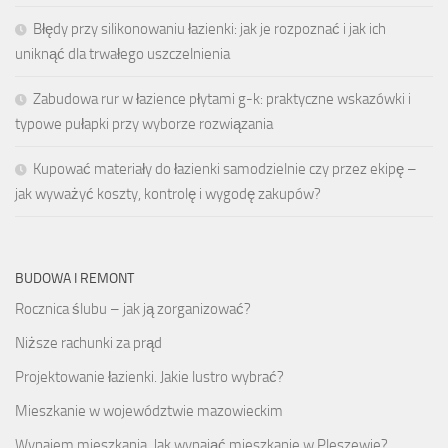
Błędy przy silikonowaniu łazienki: jak je rozpoznać i jak ich
uniknąć dla trwałego uszczelnienia
Zabudowa rur w łazience płytami g-k: praktyczne wskazówki i
typowe pułapki przy wyborze rozwiązania
Kupować materiały do łazienki samodzielnie czy przez ekipę –
jak wyważyć koszty, kontrolę i wygodę zakupów?
BUDOWA I REMONT
Rocznica ślubu – jak ją zorganizować?
Niższe rachunki za prąd
Projektowanie łazienki. Jakie lustro wybrać?
Mieszkanie w województwie mazowieckim
Wynajem mieszkania. Jak wynająć mieszkanie w Pleszewie?