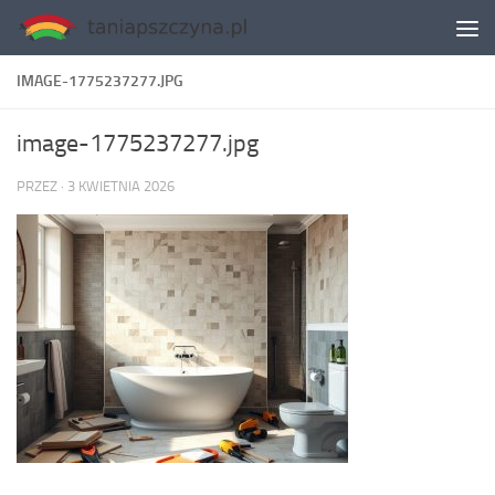
Skip to content
IMAGE-1775237277.JPG
image-1775237277.jpg
PRZEZ
·
3 KWIETNIA 2026