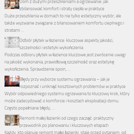
Dom z dużymi przeszkleniami a ogrzewanie: jak
zbilansować komfort i straty ciepła w praktyce
Duże przeszklenia w domach to nie tylko estetyczny wybór, ale
także wyzwanie związane z bilansowaniem komfortu cieplnego i
stratami …
Odbiór płytek w łazience: kluczowe aspekty jakości,
szczelności i estetyki wykończenia
Podczas odbioru płytek w łazience kluczowe jest zwrócenie uwagi
na jakość wykonania, prawidłową szczelność oraz estetykę
wykończenia. Sprawdzenie spoin, …
Błędy przy wyborze systemu ogrzewania – jak je
rozpoznać i uniknąć kosztownych problemów w praktyce
Wybór odpowiedniego systemu ogrzewania to kluczowy krok, który
może zadecydować o komforcie i kosztach eksploatacji domu.
Często popełniane błędy, …
Remont małej łazienki od czego zacząć: praktyczny
przewodnik po planowaniu i kluczowych etapach
Każdy, kto planuje remont małej łazienki, staje przed pytaniem, od