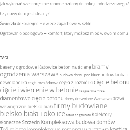
Jak wykonać własnoręcznie robione ozdoby do pokoju młodzieżowego?
Czy nowy dom jest idealny?
Świeczki dekoracyjne – świece zapachowe w szkle
Ogrzewanie podłogowe – komfort, który możesz mieć w swoim domu
TAGI
bramy
baseny ogrodowe Katowice
beton na ścianę
ogrodzenia warszawa
budowlanka i
budowa domu pod klucz
cięcie betonu
deweloperka
cegła z rozbiórki
cegła rozbiórkowa
cięcie i wiercenie w betonie
designerskie fotele
diamentowe cięcie betonu
drzwi
domy drewniane Warszawa
firmy budowlane
wewnętrzne bielsko biała
bielsko biała i okolice
Kolektory
fotele do gabinetu
Kompleksowa budowa domów
słoneczne Szczecin
kostka
Trójmiasto
kompleksowe remonty warszawa