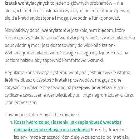
kratek wentylacyjnych
to jeden z głównych problemów – nie
blokuj ich meblami, zasłonami czy innymi przedmiotami. Upewnij
się, że kratki są dostępne i mogą swobodnie funkcjonować.
Niewłaściwy dobór
wentylatorów
jest kolejnym błędem, który
może obniżyć skuteczność wentylacji. Sprawdź, czy wentylator ma
odpowiednią moc i jest dostosowany do wielkości łazienki.
Wybierając wentylator, zwróć uwagę na jego wydajność oraz na
poziom hałasu, aby zapewnić komfortowe warunki.
Regularna konserwacja systemu wentylacji jest niezwykle istotna.
Jeśli nie dbasz o czystość kratek i przewodów, mogą się one
zatykać, co wpłynie negatywnie na
przepływ powietrza
. Planuj
cykliczne czyszczenie wentylacji, aby uniknąć nagromadzenia kurzu
i zanieczyszczeń.
Powninno zainteresować Cię również:
Koszt hydroizolacji łazienki: jak zaplanować wydatki i
uniknąć niepotrzebnych oszczędności
Koszt hydroizolacji
łazienki może znacząco różnić się w zależności od metrażu,