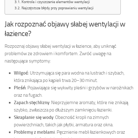
Kontrola i czyszczenie elementów wentylacji
Najczęstsze błędy przy poprawianiu wentylacji
Jak rozpoznać objawy słabej wentylacji w
łazience?
Rozpoznaj objawy słabej wentylacji w łazience, aby uniknąć
problemów ze zdrowiem i komfortem. Zwróć uwagę na
następujące symptomy:
Wilgoć
: Utrzymująca się para wodna na lustrach i szybach,
która znikająca po kąpieli trwa 20–30 minut.
Pleśń
: Pojawiające się wykwity pleśni i grzybów w narożnikach
oraz na fugach.
Zapach stęchlizny
: Nieprzyjemne aromaty, które nie znikają
szybko, zwłaszcza po dłuższym zamknięciu łazienki.
Skraplanie się wody
: Obecność kropli na zimnych
powierzchniach, takich jak płytki, armatura oraz okna.
Problemy z meblami
: Pęcznienie mebli łazienkowych oraz