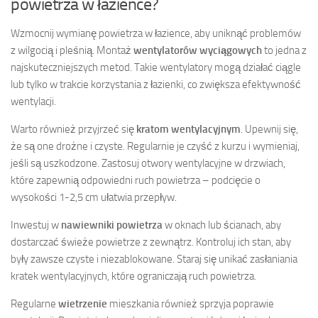
powietrza w łazience?
Wzmocnij wymianę powietrza w łazience, aby uniknąć problemów
z wilgocią i pleśnią. Montaż
wentylatorów wyciągowych
to jedna z
najskuteczniejszych metod. Takie wentylatory mogą działać ciągle
lub tylko w trakcie korzystania z łazienki, co zwiększa efektywność
wentylacji.
Warto również przyjrzeć się
kratom wentylacyjnym
. Upewnij się,
że są one drożne i czyste. Regularnie je czyść z kurzu i wymieniaj,
jeśli są uszkodzone. Zastosuj otwory wentylacyjne w drzwiach,
które zapewnią odpowiedni ruch powietrza – podcięcie o
wysokości 1-2,5 cm ułatwia przepływ.
Inwestuj w
nawiewniki powietrza
w oknach lub ścianach, aby
dostarczać świeże powietrze z zewnątrz. Kontroluj ich stan, aby
były zawsze czyste i niezablokowane. Staraj się unikać zasłaniania
kratek wentylacyjnych, które ograniczają ruch powietrza.
Regularne
wietrzenie
mieszkania również sprzyja poprawie