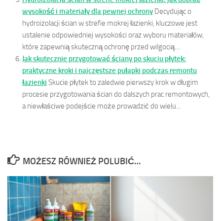
wysokość i materiały dla pewnej ochrony
Decydując o
hydroizolacji ścian w strefie mokrej łazienki, kluczowe jest
ustalenie odpowiedniej wysokości oraz wyboru materiałów,
które zapewnią skuteczną ochronę przed wilgocią....
Jak skutecznie przygotować ściany po skuciu płytek:
praktyczne kroki i najczęstsze pułapki podczas remontu
łazienki
Skucie płytek to zaledwie pierwszy krok w długim
procesie przygotowania ścian do dalszych prac remontowych,
a niewłaściwe podejście może prowadzić do wielu...
MOŻESZ RÓWNIEŻ POLUBIĆ…