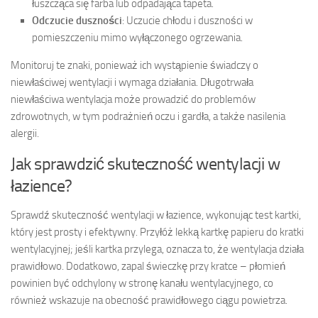
łuszcząca się farba lub odpadająca tapeta.
Odczucie duszności
: Uczucie chłodu i duszności w
pomieszczeniu mimo wyłączonego ogrzewania.
Monitoruj te znaki, ponieważ ich wystąpienie świadczy o
niewłaściwej wentylacji i wymaga działania. Długotrwała
niewłaściwa wentylacja może prowadzić do problemów
zdrowotnych, w tym podrażnień oczu i gardła, a także nasilenia
alergii.
Jak sprawdzić skuteczność wentylacji w
łazience?
Sprawdź skuteczność wentylacji w łazience, wykonując test kartki,
który jest prosty i efektywny. Przyłóż lekką kartkę papieru do kratki
wentylacyjnej; jeśli kartka przylega, oznacza to, że wentylacja działa
prawidłowo. Dodatkowo, zapal świeczkę przy kratce – płomień
powinien być odchylony w stronę kanału wentylacyjnego, co
również wskazuje na obecność prawidłowego ciągu powietrza.