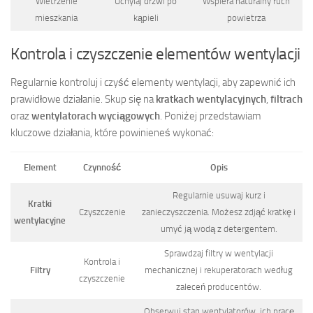
Wietrzenie
Uchylaj drzwi po
Wspiera naturalny ruch
mieszkania
kąpieli
powietrza
Kontrola i czyszczenie elementów wentylacji
Regularnie kontroluj i czyść elementy wentylacji, aby zapewnić ich
prawidłowe działanie. Skup się na
kratkach wentylacyjnych
,
filtrach
oraz
wentylatorach wyciągowych
. Poniżej przedstawiam
kluczowe działania, które powinieneś wykonać:
Element
Czynność
Opis
Regularnie usuwaj kurz i
Kratki
Czyszczenie
zanieczyszczenia. Możesz zdjąć kratkę i
wentylacyjne
umyć ją wodą z detergentem.
Sprawdzaj filtry w wentylacji
Kontrola i
Filtry
mechanicznej i rekuperatorach według
czyszczenie
zaleceń producentów.
Obserwuj stan wentylatorów, ich pracę