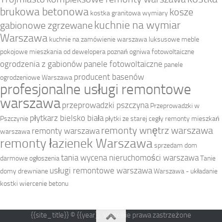
brukowa betonowa
kosze
kostka granitowa wymiary
kuchnie na wymiar
gabionowe zgrzewane
Warszawa
kuchnie na zamówienie warszawa
luksusowe meble
pokojowe
mieszkania od dewelopera poznań
ogniwa fotowoltaiczne
ogrodzenia z gabionów
panele fotowoltaiczne
panele
producent basenów
ogrodzeniowe Warszawa
profesjonalne usługi remontowe
warszawa
przeprowadzki pszczyna
Przeprowadzki w
płytkarz bielsko biała
Pszczynie
płytki ze starej cegły
remonty mieszkań
remonty wnętrz warszawa
remonty warszawa
warszawa
remonty łazienek Warszawa
sprzedam dom
tania wycena nieruchomości warszawa
darmowe ogłoszenia
Tanie
usługi remontowe warszawa
domy drewniane
Warszawa - układanie
kostki
wiercenie betonu
{{site_title}} © {{year}}. Wszelkie prawa zastrzeżone