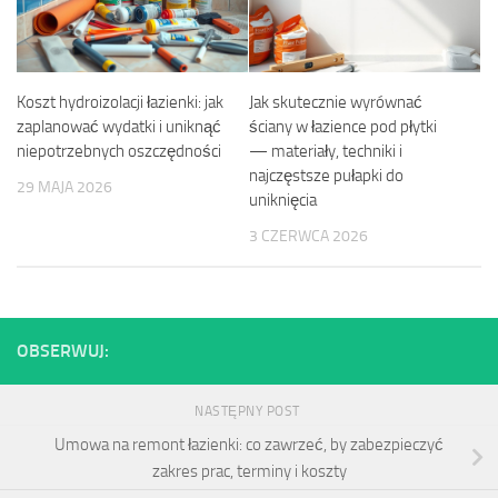
Koszt hydroizolacji łazienki: jak
Jak skutecznie wyrównać
zaplanować wydatki i uniknąć
ściany w łazience pod płytki
niepotrzebnych oszczędności
— materiały, techniki i
najczęstsze pułapki do
29 MAJA 2026
uniknięcia
3 CZERWCA 2026
OBSERWUJ:
NASTĘPNY POST
Umowa na remont łazienki: co zawrzeć, by zabezpieczyć
zakres prac, terminy i koszty