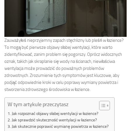
Zauważyłeś nieprzyjemny zapach stęchlizny lub pleśń w łazience?
To mogą być pierwsze objawy słabej wentylacji, które warto
zidentyfikować, zanim problem się pogorszy. Oprócz widocznych
oznak, takich jak skraplanie się wody na ścianach, niewłaściwa
wentylacja może prowadzić do poważnych problemów
zdrowotnych. Zrozumienie tych symptomów jest kluczowe, aby
podjąć odpowiednie kroki w celu poprawy wymiany powietrza i
stworzenia zdrowszego środowiska w łazience.
W tym artykule przeczytasz
Jak rozpoznać objawy słabej wentylacji w łazience?
Jak sprawdzić skuteczność wentylacji w łazience?
Jak skutecznie poprawić wymianę powietrza w łazience?