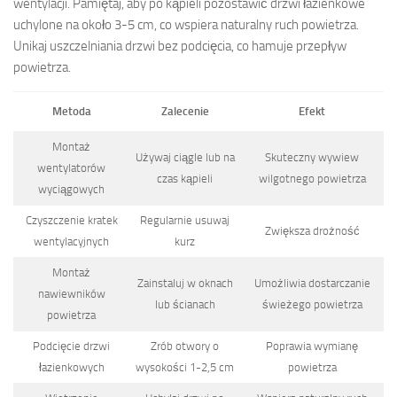
wentylacji. Pamiętaj, aby po kąpieli pozostawić drzwi łazienkowe
uchylone na około 3-5 cm, co wspiera naturalny ruch powietrza.
Unikaj uszczelniania drzwi bez podcięcia, co hamuje przepływ
powietrza.
Metoda
Zalecenie
Efekt
Montaż
Używaj ciągle lub na
Skuteczny wywiew
wentylatorów
czas kąpieli
wilgotnego powietrza
wyciągowych
Czyszczenie kratek
Regularnie usuwaj
Zwiększa drożność
wentylacyjnych
kurz
Montaż
Zainstaluj w oknach
Umożliwia dostarczanie
nawiewników
lub ścianach
świeżego powietrza
powietrza
Podcięcie drzwi
Zrób otwory o
Poprawia wymianę
łazienkowych
wysokości 1-2,5 cm
powietrza