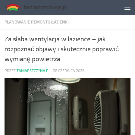
Skip to content
PLANOWANIE REMONTU ŁAZIENKI
Za słaba wentylacja w łazience – jak
rozpoznać objawy i skutecznie poprawić
wymianę powietrza
PRZEZ
TANIAPSZCZYNA.PL
·
28 CZERWCA 2026