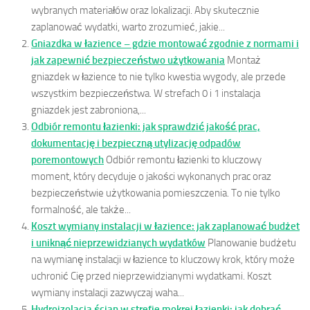
wybranych materiałów oraz lokalizacji. Aby skutecznie
zaplanować wydatki, warto zrozumieć, jakie...
Gniazdka w łazience – gdzie montować zgodnie z normami i
jak zapewnić bezpieczeństwo użytkowania
Montaż
gniazdek w łazience to nie tylko kwestia wygody, ale przede
wszystkim bezpieczeństwa. W strefach 0 i 1 instalacja
gniazdek jest zabroniona,...
Odbiór remontu łazienki: jak sprawdzić jakość prac,
dokumentację i bezpieczną utylizację odpadów
poremontowych
Odbiór remontu łazienki to kluczowy
moment, który decyduje o jakości wykonanych prac oraz
bezpieczeństwie użytkowania pomieszczenia. To nie tylko
formalność, ale także...
Koszt wymiany instalacji w łazience: jak zaplanować budżet
i uniknąć nieprzewidzianych wydatków
Planowanie budżetu
na wymianę instalacji w łazience to kluczowy krok, który może
uchronić Cię przed nieprzewidzianymi wydatkami. Koszt
wymiany instalacji zazwyczaj waha...
Hydroizolacja ścian w strefie mokrej łazienki: jak dobrać