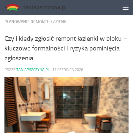
Skip to content
PLANOWANIE REMONTU ŁAZIENKI
Czy i kiedy zgłosić remont łazienki w bloku –
kluczowe formalności i ryzyka pominięcia
zgłoszenia
PRZEZ
TANIAPSZCZYNA.PL
·
17 CZERWCA 2026