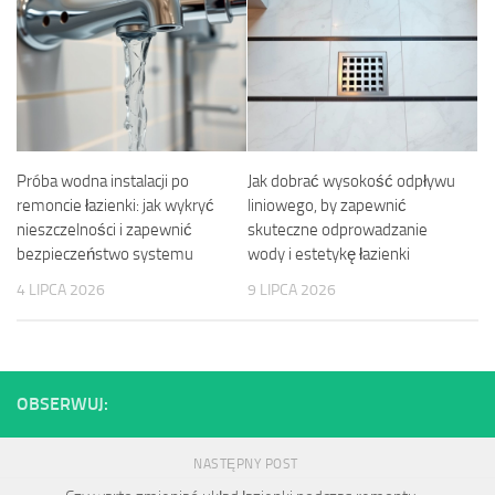
Próba wodna instalacji po
Jak dobrać wysokość odpływu
remoncie łazienki: jak wykryć
liniowego, by zapewnić
nieszczelności i zapewnić
skuteczne odprowadzanie
bezpieczeństwo systemu
wody i estetykę łazienki
4 LIPCA 2026
9 LIPCA 2026
OBSERWUJ:
NASTĘPNY POST