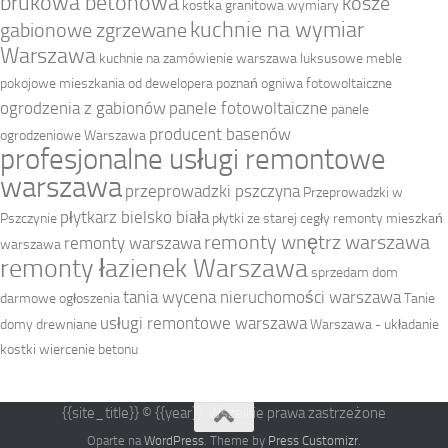
brukowa betonowa
kosze
kostka granitowa wymiary
kuchnie na wymiar
gabionowe zgrzewane
Warszawa
kuchnie na zamówienie warszawa
luksusowe meble
pokojowe
mieszkania od dewelopera poznań
ogniwa fotowoltaiczne
ogrodzenia z gabionów
panele fotowoltaiczne
panele
producent basenów
ogrodzeniowe Warszawa
profesjonalne usługi remontowe
warszawa
przeprowadzki pszczyna
Przeprowadzki w
płytkarz bielsko biała
Pszczynie
płytki ze starej cegły
remonty mieszkań
remonty wnętrz warszawa
remonty warszawa
warszawa
remonty łazienek Warszawa
sprzedam dom
tania wycena nieruchomości warszawa
darmowe ogłoszenia
Tanie
usługi remontowe warszawa
domy drewniane
Warszawa - układanie
kostki
wiercenie betonu
{{site_title}} © {{year}}. Wszelkie prawa zastrzeżone
Oparte na
WordPress
. Theme by
Press Customizr
.