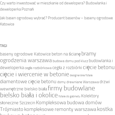
Czy warto inwestować w mieszkanie od dewelopera? Budowlanka i
deweloperka Poznań
Jaki basen ogrodowy wybrać? Producent basenów – baseny ogrodowe
Katowice
TAGI
bramy
baseny ogrodowe Katowice
beton na ścianę
ogrodzenia warszawa
budowlanka i
budowa domu pod klucz
cięcie betonu
deweloperka
cegła z rozbiórki
cegła rozbiórkowa
cięcie i wiercenie w betonie
designerskie fotele
diamentowe cięcie betonu
drzwi
domy drewniane Warszawa
firmy budowlane
wewnętrzne bielsko biała
bielsko biała i okolice
Kolektory
fotele do gabinetu
Kompleksowa budowa domów
słoneczne Szczecin
kostka
Trójmiasto
kompleksowe remonty warszawa