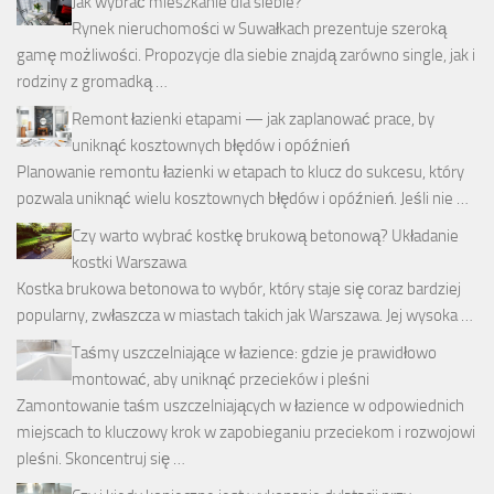
Jak wybrać mieszkanie dla siebie?
Rynek nieruchomości w Suwałkach prezentuje szeroką
gamę możliwości. Propozycje dla siebie znajdą zarówno single, jak i
rodziny z gromadką …
Remont łazienki etapami — jak zaplanować prace, by
uniknąć kosztownych błędów i opóźnień
Planowanie remontu łazienki w etapach to klucz do sukcesu, który
pozwala uniknąć wielu kosztownych błędów i opóźnień. Jeśli nie …
Czy warto wybrać kostkę brukową betonową? Układanie
kostki Warszawa
Kostka brukowa betonowa to wybór, który staje się coraz bardziej
popularny, zwłaszcza w miastach takich jak Warszawa. Jej wysoka …
Taśmy uszczelniające w łazience: gdzie je prawidłowo
montować, aby uniknąć przecieków i pleśni
Zamontowanie taśm uszczelniających w łazience w odpowiednich
miejscach to kluczowy krok w zapobieganiu przeciekom i rozwojowi
pleśni. Skoncentruj się …