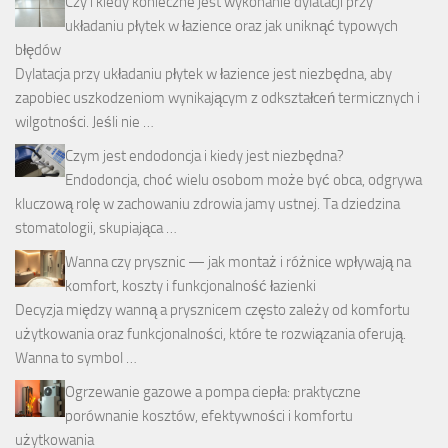
Czy i kiedy konieczne jest wykonanie dylatacji przy
układaniu płytek w łazience oraz jak uniknąć typowych
błędów
Dylatacja przy układaniu płytek w łazience jest niezbędna, aby
zapobiec uszkodzeniom wynikającym z odkształceń termicznych i
wilgotności. Jeśli nie …
Czym jest endodoncja i kiedy jest niezbędna?
Endodoncja, choć wielu osobom może być obca, odgrywa
kluczową rolę w zachowaniu zdrowia jamy ustnej. Ta dziedzina
stomatologii, skupiająca …
Wanna czy prysznic — jak montaż i różnice wpływają na
komfort, koszty i funkcjonalność łazienki
Decyzja między wanną a prysznicem często zależy od komfortu
użytkowania oraz funkcjonalności, które te rozwiązania oferują.
Wanna to symbol …
Ogrzewanie gazowe a pompa ciepła: praktyczne
porównanie kosztów, efektywności i komfortu
użytkowania