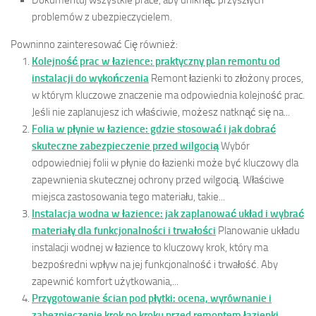
Dokumentuj wszystkie prace, aby uniknąć przyszłych
problemów z ubezpieczycielem.
Powninno zainteresować Cię również:
Kolejność prac w łazience: praktyczny plan remontu od
instalacji do wykończenia
Remont łazienki to złożony proces,
w którym kluczowe znaczenie ma odpowiednia kolejność prac.
Jeśli nie zaplanujesz ich właściwie, możesz natknąć się na...
Folia w płynie w łazience: gdzie stosować i jak dobrać
skuteczne zabezpieczenie przed wilgocią
Wybór
odpowiedniej folii w płynie do łazienki może być kluczowy dla
zapewnienia skutecznej ochrony przed wilgocią. Właściwe
miejsca zastosowania tego materiału, takie...
Instalacja wodna w łazience: jak zaplanować układ i wybrać
materiały dla funkcjonalności i trwałości
Planowanie układu
instalacji wodnej w łazience to kluczowy krok, który ma
bezpośredni wpływ na jej funkcjonalność i trwałość. Aby
zapewnić komfort użytkowania,...
Przygotowanie ścian pod płytki: ocena, wyrównanie i
zabezpieczenie krok po kroku przed remontem łazienki