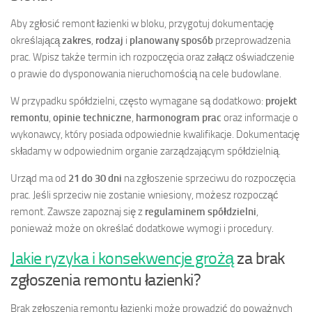
Aby zgłosić remont łazienki w bloku, przygotuj dokumentację
określającą
zakres
,
rodzaj
i
planowany sposób
przeprowadzenia
prac. Wpisz także termin ich rozpoczęcia oraz załącz oświadczenie
o prawie do dysponowania nieruchomością na cele budowlane.
W przypadku spółdzielni, często wymagane są dodatkowo:
projekt
remontu
,
opinie techniczne
,
harmonogram prac
oraz informacje o
wykonawcy, który posiada odpowiednie kwalifikacje. Dokumentację
składamy w odpowiednim organie zarządzającym spółdzielnią.
Urząd ma od
21 do 30 dni
na zgłoszenie sprzeciwu do rozpoczęcia
prac. Jeśli sprzeciw nie zostanie wniesiony, możesz rozpocząć
remont. Zawsze zapoznaj się z
regulaminem spółdzielni
,
ponieważ może on określać dodatkowe wymogi i procedury.
Jakie ryzyka i konsekwencje grożą
za brak
zgłoszenia remontu łazienki?
Brak zgłoszenia remontu łazienki może prowadzić do poważnych