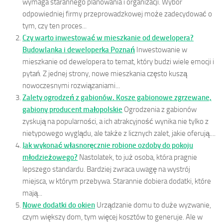
wymaga starannego planowania i organizacji. Wybór
odpowiedniej firmy przeprowadzkowej może zadecydować o
tym, czy ten proces...
Czy warto inwestować w mieszkanie od dewelopera?
Budowlanka i deweloperka Poznań
Inwestowanie w
mieszkanie od dewelopera to temat, który budzi wiele emocji i
pytań. Z jednej strony, nowe mieszkania często kuszą
nowoczesnymi rozwiązaniami...
Zalety ogrodzeń z gabionów. Kosze gabionowe zgrzewane,
gabiony producent małopolskie
Ogrodzenia z gabionów
zyskują na popularności, a ich atrakcyjność wynika nie tylko z
nietypowego wyglądu, ale także z licznych zalet, jakie oferują....
Jak wykonać własnoręcznie robione ozdoby do pokoju
młodzieżowego?
Nastolatek, to już osoba, która pragnie
lepszego standardu. Bardziej zwraca uwagę na wystrój
miejsca, w którym przebywa. Starannie dobiera dodatki, które
mają...
Nowe dodatki do okien
Urządzanie domu to duże wyzwanie,
czym większy dom, tym więcej kosztów to generuje. Ale w