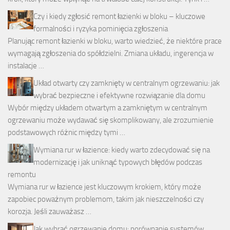
Czy i kiedy zgłosić remont łazienki w bloku – kluczowe
formalności i ryzyka pominięcia zgłoszenia
Planując remont łazienki w bloku, warto wiedzieć, że niektóre prace
wymagają zgłoszenia do spółdzielni. Zmiana układu, ingerencja w
instalacje …
Układ otwarty czy zamknięty w centralnym ogrzewaniu: jak
wybrać bezpieczne i efektywne rozwiązanie dla domu
Wybór między układem otwartym a zamkniętym w centralnym
ogrzewaniu może wydawać się skomplikowany, ale zrozumienie
podstawowych różnic między tymi …
Wymiana rur w łazience: kiedy warto zdecydować się na
modernizację i jak uniknąć typowych błędów podczas
remontu
Wymiana rur w łazience jest kluczowym krokiem, który może
zapobiec poważnym problemom, takim jak nieszczelności czy
korozja. Jeśli zauważasz …
Jak wybrać ogrzewanie domu: porównanie systemów,