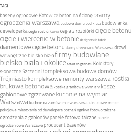
TAGI
bramy
baseny ogrodowe Katowice
beton na ścianę
ogrodzenia warszawa
budowlanka i
budowa domu pod klucz
cięcie betonu
deweloperka
cegła z rozbiórki
cegła rozbiórkowa
cięcie i wiercenie w betonie
designerskie fotele
diamentowe cięcie betonu
drzwi
domy drewniane Warszawa
firmy budowlane
wewnętrzne bielsko biała
bielsko biała i okolice
Kolektory
fotele do gabinetu
Kompleksowa budowa domów
słoneczne Szczecin
kostka
Trójmiasto
kompleksowe remonty warszawa
brukowa betonowa
kosze
kostka granitowa wymiary
kuchnie na wymiar
gabionowe zgrzewane
Warszawa
kuchnie na zamówienie warszawa
luksusowe meble
pokojowe
mieszkania od dewelopera poznań
ogniwa fotowoltaiczne
ogrodzenia z gabionów
panele fotowoltaiczne
panele
producent basenów
ogrodzeniowe Warszawa