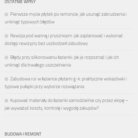
OSTATNIE WPISY
Pierwsze mycie płytek po remoncie: jak usunąć zabrudzenia i
uniknąć typowych błędów
Rewizja pod wanną i prysznicem: jak zaplanować i wykonać
dostęp rewizyjny bez uszkodzeń zabudowy
Błędy przy silikonowaniu łazienki: jak je rozpoznać i jak ich
uniknąć dla trwałego uszczelnienia
Zabudowa rur w łazience płytami g-k: praktyczne wskazówki i
typowe pułapki przy wyborze rozwiązania
Kupować materiały do łazienki samodzielnie czy przez ekipę –
jak wyważyć koszty, kontrolę i wygodę zakupów?
BUDOWA I REMONT