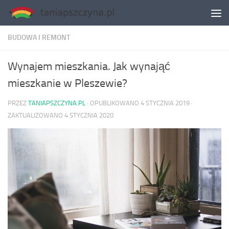
Skip to content
BUDOWA I REMONT
Wynajem mieszkania. Jak wynająć
mieszkanie w Pleszewie?
PRZEZ
TANIAPSZCZYNA.PL
· OPUBLIKOWANO
4 STYCZNIA 2019
·
ZAKTUALIZOWANO
4 STYCZNIA 2020