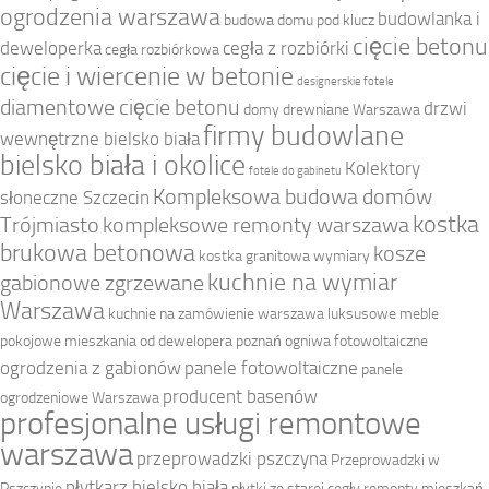
ogrodzenia warszawa
budowlanka i
budowa domu pod klucz
cięcie betonu
deweloperka
cegła z rozbiórki
cegła rozbiórkowa
cięcie i wiercenie w betonie
designerskie fotele
diamentowe cięcie betonu
drzwi
domy drewniane Warszawa
firmy budowlane
wewnętrzne bielsko biała
bielsko biała i okolice
Kolektory
fotele do gabinetu
Kompleksowa budowa domów
słoneczne Szczecin
kostka
Trójmiasto
kompleksowe remonty warszawa
brukowa betonowa
kosze
kostka granitowa wymiary
kuchnie na wymiar
gabionowe zgrzewane
Warszawa
kuchnie na zamówienie warszawa
luksusowe meble
pokojowe
mieszkania od dewelopera poznań
ogniwa fotowoltaiczne
ogrodzenia z gabionów
panele fotowoltaiczne
panele
producent basenów
ogrodzeniowe Warszawa
profesjonalne usługi remontowe
warszawa
przeprowadzki pszczyna
Przeprowadzki w
płytkarz bielsko biała
Pszczynie
płytki ze starej cegły
remonty mieszkań