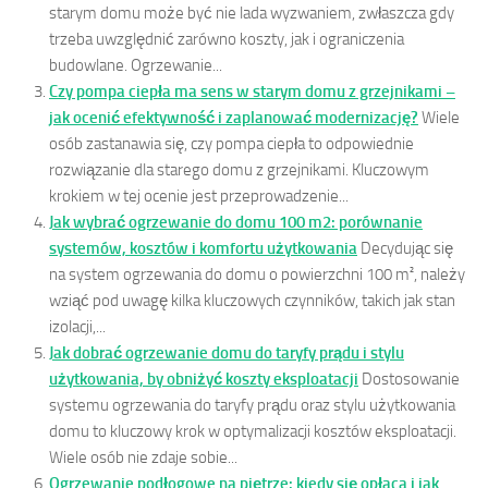
starym domu może być nie lada wyzwaniem, zwłaszcza gdy
trzeba uwzględnić zarówno koszty, jak i ograniczenia
budowlane. Ogrzewanie...
Czy pompa ciepła ma sens w starym domu z grzejnikami –
jak ocenić efektywność i zaplanować modernizację?
Wiele
osób zastanawia się, czy pompa ciepła to odpowiednie
rozwiązanie dla starego domu z grzejnikami. Kluczowym
krokiem w tej ocenie jest przeprowadzenie...
Jak wybrać ogrzewanie do domu 100 m2: porównanie
systemów, kosztów i komfortu użytkowania
Decydując się
na system ogrzewania do domu o powierzchni 100 m², należy
wziąć pod uwagę kilka kluczowych czynników, takich jak stan
izolacji,...
Jak dobrać ogrzewanie domu do taryfy prądu i stylu
użytkowania, by obniżyć koszty eksploatacji
Dostosowanie
systemu ogrzewania do taryfy prądu oraz stylu użytkowania
domu to kluczowy krok w optymalizacji kosztów eksploatacji.
Wiele osób nie zdaje sobie...
Ogrzewanie podłogowe na piętrze: kiedy się opłaca i jak