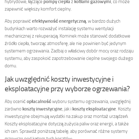
hybrydowe, łączące
pompy ciepła
z
kotłami gazowymi
, co może
zapewnić większy komfort cieplny.
Aby poprawić
efektywność energetyczną
, w bardzo dużych
budynkach warto rozważyć instalację systemu wentylacji
mechanicznej z rekuperacją. Kominek może stanowić dodatkowe
źródło ciepła, tworząc atmosferę, ale nie powinien być jedynym
systemem ogrzewania. Zadbaj o właściwy dobór mocy oraz rodzaju
systemu, aby zaspokoić zapotrzebowanie cieplne swojego dużego
domu.
Jak uwzględnić koszty inwestycyjne i
eksploatacyjne przy wyborze ogrzewania?
Aby ocenić
opłacalność
wyboru systemu ogrzewania, uwzględnij
zarówno
koszty inwestycyjne
, jak i
koszty eksploatacyjne
. Koszty
inwestycyjne obejmują wydatki na zakup oraz montaż urządzeń.
Koszty eksploatacyjne dotyczą zużycia paliw oraz energii, a także
ich cen. Sprawdź poniższą tabelę, aby porównać różne systemy
grzewcze pod kątem tych kosztów: