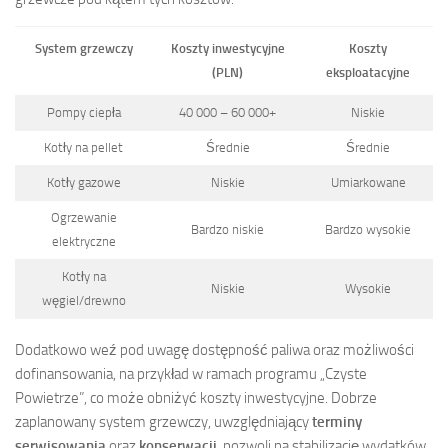
System grzewczy
Koszty inwestycyjne
Koszty
(PLN)
eksploatacyjne
Pompy ciepła
40 000 – 60 000+
Niskie
Kotły na pellet
Średnie
Średnie
Kotły gazowe
Niskie
Umiarkowane
Ogrzewanie
Bardzo niskie
Bardzo wysokie
elektryczne
Kotły na
Niskie
Wysokie
węgiel/drewno
Dodatkowo weź pod uwagę dostępność paliwa oraz możliwości
dofinansowania, na przykład w ramach programu „Czyste
Powietrze”, co może obniżyć koszty inwestycyjne. Dobrze
zaplanowany system grzewczy, uwzględniający
terminy
serwisowania
oraz
konserwacji
, pozwoli na stabilizację wydatków