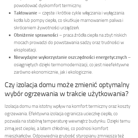
powodować dyskomfort termiczny.
Taktowanie
– częste i krótkie cykle włączania i wyłączania
kotła lub pompy ciepła, co skutkuje marnowaniem paliwa i
skróceniem żywotności urządzeń.
Obniżenie sprawności
– praca źródła ciepła na zbyt niskich
mocach prowadzi do powstawania sadzy oraz trudności w
eksploatacji.
Niewydajne wykorzystanie oszczędności energetycznych
–
osiągniętych dzięki termomodernizacji, co jest nieefektywne
zarówno ekonomicznie, jak i ekologicznie.
Czy izolacja domu może zmienić optymalny
wybór ogrzewania w trakcie użytkowania?
Izolacja domu ma istotny wpływ na komfort termiczny oraz koszty
ogrzewania. Efektywna izolacja ogranicza ucieczkę ciepła, co
pozwala na stabilną temperaturę wewnątrz budynku. Dzięki temu
zimą jest cieplej, a latem chłodniej, co podnosi komfort
mieszkańców. Odpowiednia grubość styropianu zmniejsza też