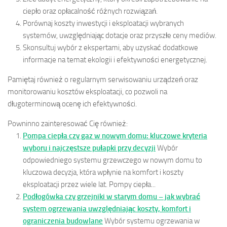
ciepło oraz opłacalność różnych rozwiązań.
Porównaj koszty inwestycji i eksploatacji wybranych
systemów, uwzględniając dotacje oraz przyszłe ceny mediów.
Skonsultuj wybór z ekspertami, aby uzyskać dodatkowe
informacje na temat ekologii i efektywności energetycznej.
Pamiętaj również o regularnym serwisowaniu urządzeń oraz
monitorowaniu kosztów eksploatacji, co pozwoli na
długoterminową ocenę ich efektywności.
Powninno zainteresować Cię również:
Pompa ciepła czy gaz w nowym domu: kluczowe kryteria
wyboru i najczęstsze pułapki przy decyzji
Wybór
odpowiedniego systemu grzewczego w nowym domu to
kluczowa decyzja, która wpłynie na komfort i koszty
eksploatacji przez wiele lat. Pompy ciepła...
Podłogówka czy grzejniki w starym domu – jak wybrać
system ogrzewania uwzględniając koszty, komfort i
ograniczenia budowlane
Wybór systemu ogrzewania w