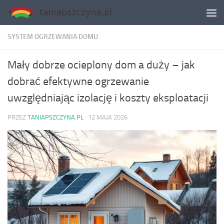
Skip to content
SYSTEM OGRZEWANIA DOMU
Mały dobrze ocieplony dom a duży – jak
dobrać efektywne ogrzewanie
uwzględniając izolację i koszty eksploatacji
PRZEZ
TANIAPSZCZYNA.PL
·
12 MAJA 2026