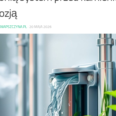
ozją
ANIAPSZCZYNA.PL
·
20 MAJA 2026