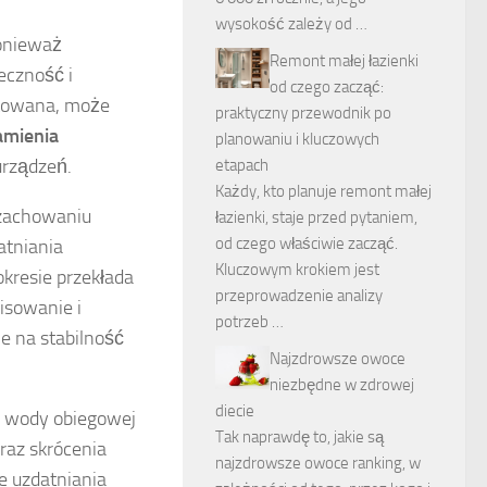
wysokość zależy od …
ponieważ
Remont małej łazienki
eczność i
od czego zacząć:
otowana, może
praktyczny przewodnik po
amienia
planowaniu i kluczowych
rządzeń.
etapach
Każdy, kto planuje remont małej
 zachowaniu
łazienki, staje przed pytaniem,
od czego właściwie zacząć.
atniania
Kluczowym krokiem jest
okresie przekłada
przeprowadzenie analizy
wisowanie i
potrzeb …
e na stabilność
Najzdrowsze owoce
niezbędne w zdrowej
diecie
ć wody obiegowej
Tak naprawdę to, jakie są
raz skrócenia
najzdrowsze owoce ranking, w
e uzdatniania