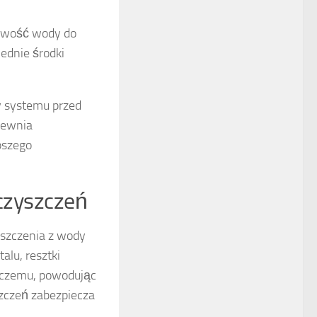
sowość wody do
ednie środki
y systemu przed
pewnia
epszego
eczyszczeń
yszczenia z wody
alu, resztki
wczemu, powodując
szczeń zabezpiecza