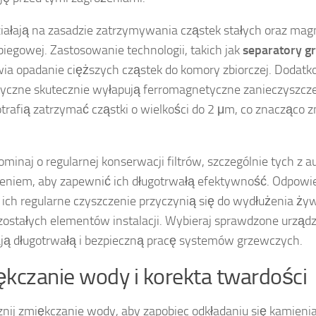
działają na zasadzie zatrzymywania cząstek stałych oraz ma
iegowej. Zastosowanie technologii, takich jak
separatory g
ia opadanie cięższych cząstek do komory zbiorczej. Dodat
czne skutecznie wyłapują ferromagnetyczne zanieczyszczeni
otrafią zatrzymać cząstki o wielkości do 2 μm, co znacząco 
ominaj o regularnej konserwacji filtrów, szczególnie tych z
eniem, aby zapewnić ich długotrwałą efektywność. Odpowi
 i ich regularne czyszczenie przyczynią się do wydłużenia ży
zostałych elementów instalacji. Wybieraj sprawdzone urządz
ją długotrwałą i bezpieczną pracę systemów grzewczych.
kczanie wody i korekta twardości
nij zmiękczanie wody, aby zapobiec odkładaniu się kamieni