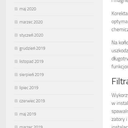
i magne
maj 2020
Korekt
optymal
marzec 2020
chemiczn
styczeń 2020
Na koń
grudzień 2019
uszkodz
długotr
listopad 2019
funkcjo
sierpień 2019
Filt
lipiec 2019
Wykorz
czerwiec 2019
w instal
spawal
maj 2019
zatory 
instala
marzec 2019