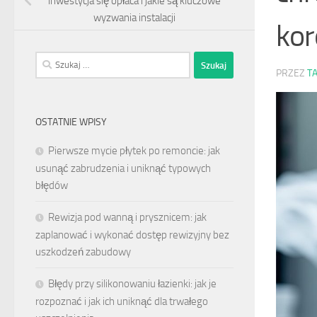
inwestycja się opłaca i jakie są kluczowe
wyzwania instalacji
kor
Szukaj:
PRZEZ
T
OSTATNIE WPISY
Pierwsze mycie płytek po remoncie: jak
usunąć zabrudzenia i uniknąć typowych
błędów
Rewizja pod wanną i prysznicem: jak
zaplanować i wykonać dostęp rewizyjny bez
uszkodzeń zabudowy
Błędy przy silikonowaniu łazienki: jak je
rozpoznać i jak ich uniknąć dla trwałego