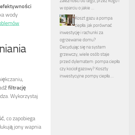
zależności od tego, przez kogo i
efektywności
w oparciu o jakie …
bka wody
Koszt gazu a pompa
roblemów
ciepła: jak porównać
inwestycję i rachunki za
ogrzewanie domu?
niania
Decydując się na system
grzewczy, wiele osób staje
przed dylematem: pompa ciepła
czy kocioł gazowy? Koszty
inwestycyjne pompy ciepła …
miękczaniu,
wadź
filtrację
 rdza. Wykorzystaj
ć, co zapobiega
dukują jony wapnia