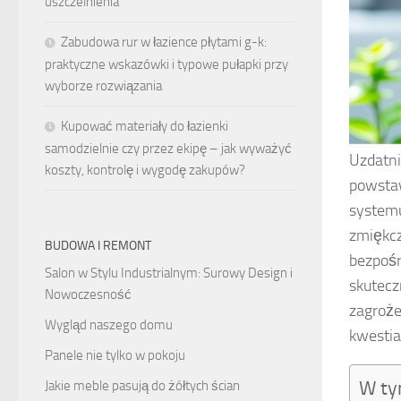
uszczelnienia
Zabudowa rur w łazience płytami g-k:
praktyczne wskazówki i typowe pułapki przy
wyborze rozwiązania
Kupować materiały do łazienki
samodzielnie czy przez ekipę – jak wyważyć
Uzdatni
koszty, kontrolę i wygodę zakupów?
powstaw
systemu
zmiękcz
BUDOWA I REMONT
bezpośr
Salon w Stylu Industrialnym: Surowy Design i
skutecz
Nowoczesność
zagroże
Wygląd naszego domu
kwestia
Panele nie tylko w pokoju
W ty
Jakie meble pasują do żółtych ścian