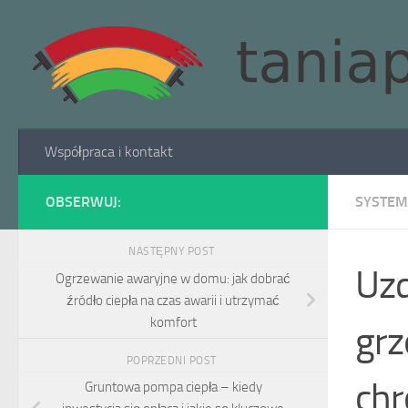
Skip to content
Współpraca i kontakt
OBSERWUJ:
SYSTEM
NASTĘPNY POST
Uzd
Ogrzewanie awaryjne w domu: jak dobrać
źródło ciepła na czas awarii i utrzymać
komfort
grz
POPRZEDNI POST
chr
Gruntowa pompa ciepła – kiedy