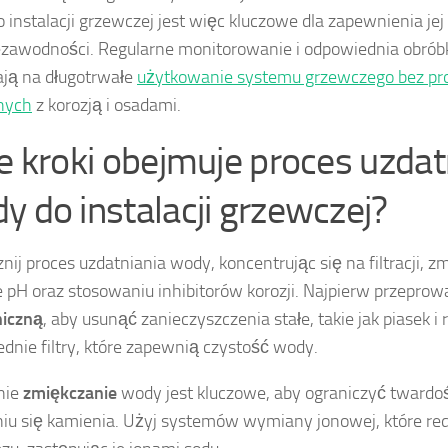
 instalacji grzewczej jest więc kluczowe dla zapewnienia jej
ezawodności. Regularne monitorowanie i odpowiednia obró
ją na długotrwałe
użytkowanie systemu grzewczego bez p
nych
z korozją i osadami.
ie kroki obejmuje proces uzdat
y do instalacji grzewczej?
nij proces uzdatniania wody, koncentrując się na filtracji, z
e pH oraz stosowaniu inhibitorów korozji. Najpierw przepro
iczną
, aby usunąć zanieczyszczenia stałe, takie jak piasek i
dnie filtry, które zapewnią czystość wody.
nie
zmiękczanie
wody jest kluczowe, aby ograniczyć twardoś
iu się kamienia. Użyj systemów wymiany jonowej, które re