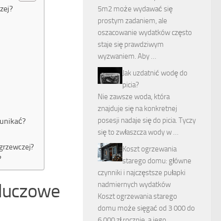
zej?
5m2 może wydawać się
prostym zadaniem, ale
oszacowanie wydatków często
staje się prawdziwym
wyzwaniem. Aby …
Jak uzdatnić wodę do
picia?
Nie zawsze woda, która
znajduje się na konkretnej
posesji nadaje się do picia. Tyczy
 unikać?
się to zwłaszcza wody w …
 grzewczej?
Koszt ogrzewania
?
starego domu: główne
czynniki i najczęstsze pułapki
kluczowe
nadmiernych wydatków
Koszt ogrzewania starego
domu może sięgać od 3 000 do
6 000 zł rocznie, a jego