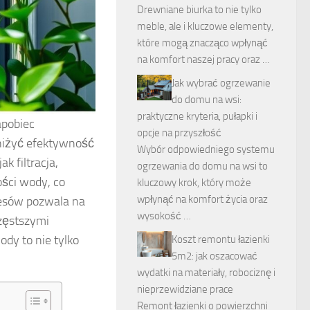
Drewniane biurka to nie tylko
meble, ale i kluczowe elementy,
które mogą znacząco wpłynąć
na komfort naszej pracy oraz …
Jak wybrać ogrzewanie
do domu na wsi:
praktyczne kryteria, pułapki i
apobiec
opcje na przyszłość
bniżyć efektywność
Wybór odpowiedniego systemu
k filtracja,
ogrzewania do domu na wsi to
ości wody, co
kluczowy krok, który może
wpłynąć na komfort życia oraz
cesów pozwala na
wysokość …
zęstszymi
dy to nie tylko
Koszt remontu łazienki
5m2: jak oszacować
wydatki na materiały, robociznę i
nieprzewidziane prace
Remont łazienki o powierzchni