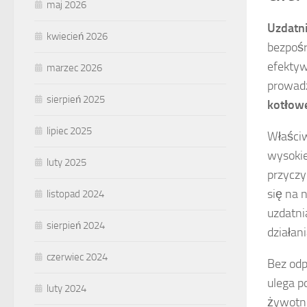
maj 2026
Uzdatn
kwiecień 2026
bezpośr
efektyw
marzec 2026
prowad
sierpień 2025
kotłow
lipiec 2025
Właściw
wysokie
luty 2025
przyczy
się na 
listopad 2024
uzdatni
sierpień 2024
działan
czerwiec 2024
Bez odp
ulega p
luty 2024
żywotno