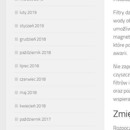
Filtry 
luty 2019
wody ob
styczeń 2019
umożliw
magnety
grudzień 2018
które p
awarii.
październik 2018
Nie zap
lipiec 2018
czyszcz
czerwiec 2018
filtrów
oraz po
maj 2018
wspiera
kwiecień 2018
Zmię
październik 2017
Rozpocz