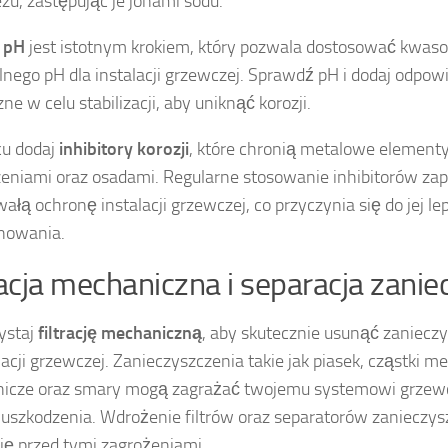
zu, zastępując je jonami sodu.
a
pH
jest istotnym krokiem, który pozwala dostosować kwa
nego pH dla instalacji grzewczej. Sprawdź pH i dodaj odpowi
e w celu stabilizacji, aby uniknąć korozji.
cu dodaj
inhibitory korozji
, które chronią metalowe element
eniami oraz osadami. Regularne stosowanie inhibitorów za
wałą ochronę instalacji grzewczej, co przyczynia się do jej l
nowania.
racja mechaniczna i separacja zani
ystaj
filtrację mechaniczną
, aby skutecznie usunąć zaniecz
acji grzewczej. Zanieczyszczenia takie jak piasek, cząstki met
nicze oraz smary mogą zagrażać twojemu systemowi grze
i uszkodzenia. Wdrożenie filtrów oraz separatorów zanieczy
cję przed tymi zagrożeniami.