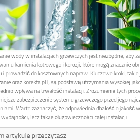
anie wody w instalacjach grzewczych jest niezbędne, aby z
aniu kamienia kotłowego i korozji, które mogą znacznie o
 i prowadzić do kosztownych napraw. Kluczowe kroki, takie ja
anie oraz korekta pH, są podstawą utrzymania wysokiej jak
ednio wpływa na trwałość instalacji. Zrozumienie tych pro
niejsze zabezpieczenie systemu grzewczego przed jego najc
niami. Warto zaznaczyć, że odpowiednia dbałość o jakość wo
 wydajności, lecz także długowieczności całej instalacji.
m artykule przeczytasz