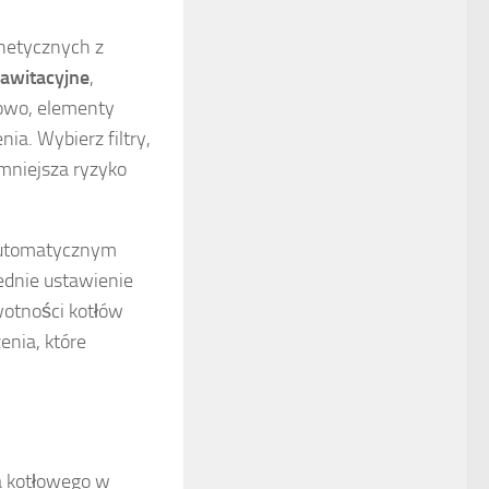
gnetycznych z
rawitacyjne
,
kowo, elementy
a. Wybierz filtry,
zmniejsza ryzyko
 automatycznym
ednie ustawienie
wotności kotłów
enia, które
a kotłowego w