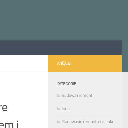
WIĘCEJ
KATEGORIE
Budowa i remont
re
Inne
em i
Planowanie remontu łazienki