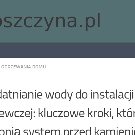
 OGRZEWANIA DOMU
atnianie wody do instalacji
ewczej: kluczowe kroki, któ
onią system przed kamieni