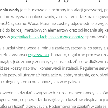
ianie wody
jest kluczowe dla ochrony instalacji grzewczej, 
ednio wpływa na jakość wody, a co za tym idzie, na długowi
ność systemu. Woda, która nie zostały odpowiednio przyg
zić do
korozji
metalowych elementów oraz odkładania się
k
ego
w
grzejnikach i kotłach, co znacząco obniża
sprawność u
ie uzdatniona woda eliminuje zanieczyszczenia, co sprzyja
j efektywności
ogrzewania
. Ponadto, regularne procesy uzd
niają się do zmniejszenia ryzyka uszkodzeń, co w dłuższym 
niższe koszty napraw i konserwacji instalacji. Regularne ser
anie pozwoli utrzymać instalację w dobrym stanie, co wpłyni
ia całego systemu oraz obniży zużycie paliwa.
owiednich działań związanych z uzdatnianiem wody, jakoś
ogorszeniu, co prowadzi do większych kosztów eksploatacji o
ści urządzeń grzewczych. Podejmowanie działań w zakresi