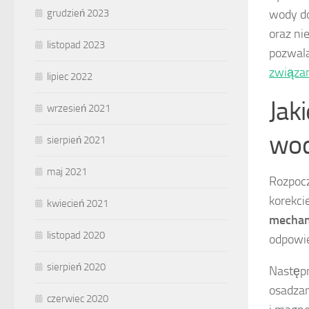
wody do
grudzień 2023
oraz ni
listopad 2023
pozwala
związa
lipiec 2022
Jak
wrzesień 2021
wod
sierpień 2021
maj 2021
Rozpocz
korekci
kwiecień 2021
mechan
listopad 2020
odpowie
sierpień 2020
Następ
osadzan
czerwiec 2020