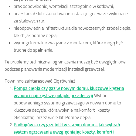
brak odpowiedniej wentylacji, szczególnie w kotłowni;
przestarzałe lub skorodowane instalacje grzewcze wykonane
ze stalowych rur;
nieodpowiednia infrastruktura dla nowoczesnych źródeł ciepła,
takich jak pompy ciepła;
wymogi formalne związane z montażem, które mogą być
trudne do spełnienia.
Te problemy techniczne i ograniczenia muszą być uwzględnione
podczas planowania modernizacji instalacji grzewczej.
Powninno zainteresować Cię również:
Pompa ciepła czy gaz w nowym domu: kluczowe kryteria
wyboru i najczęstsze pułapki przy decyzji
Wybór
odpowiedniego systemu grzewczego w nowym domu to
kluczowa decyzja, która wpłynie na komfort i koszty
eksploatacji przez wiele lat. Pompy ciepła...
Podłogówka czy grzejniki w starym domu – jak wybrać
system ogrzewania uwzględniając koszty, komfort i