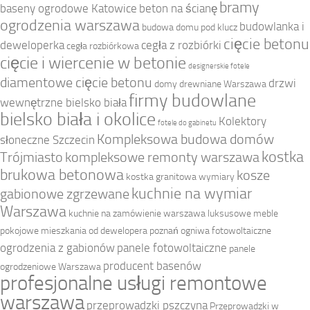
bramy
baseny ogrodowe Katowice
beton na ścianę
ogrodzenia warszawa
budowlanka i
budowa domu pod klucz
cięcie betonu
deweloperka
cegła z rozbiórki
cegła rozbiórkowa
cięcie i wiercenie w betonie
designerskie fotele
diamentowe cięcie betonu
drzwi
domy drewniane Warszawa
firmy budowlane
wewnętrzne bielsko biała
bielsko biała i okolice
Kolektory
fotele do gabinetu
Kompleksowa budowa domów
słoneczne Szczecin
kostka
Trójmiasto
kompleksowe remonty warszawa
brukowa betonowa
kosze
kostka granitowa wymiary
kuchnie na wymiar
gabionowe zgrzewane
Warszawa
kuchnie na zamówienie warszawa
luksusowe meble
pokojowe
mieszkania od dewelopera poznań
ogniwa fotowoltaiczne
ogrodzenia z gabionów
panele fotowoltaiczne
panele
producent basenów
ogrodzeniowe Warszawa
profesjonalne usługi remontowe
warszawa
przeprowadzki pszczyna
Przeprowadzki w