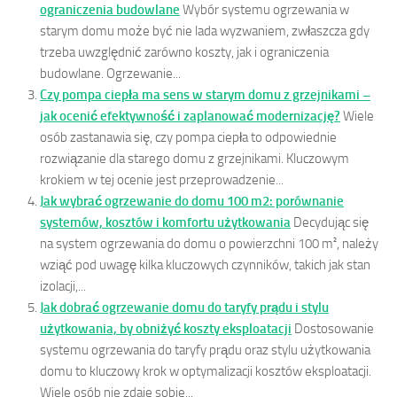
ograniczenia budowlane
Wybór systemu ogrzewania w
starym domu może być nie lada wyzwaniem, zwłaszcza gdy
trzeba uwzględnić zarówno koszty, jak i ograniczenia
budowlane. Ogrzewanie...
Czy pompa ciepła ma sens w starym domu z grzejnikami –
jak ocenić efektywność i zaplanować modernizację?
Wiele
osób zastanawia się, czy pompa ciepła to odpowiednie
rozwiązanie dla starego domu z grzejnikami. Kluczowym
krokiem w tej ocenie jest przeprowadzenie...
Jak wybrać ogrzewanie do domu 100 m2: porównanie
systemów, kosztów i komfortu użytkowania
Decydując się
na system ogrzewania do domu o powierzchni 100 m², należy
wziąć pod uwagę kilka kluczowych czynników, takich jak stan
izolacji,...
Jak dobrać ogrzewanie domu do taryfy prądu i stylu
użytkowania, by obniżyć koszty eksploatacji
Dostosowanie
systemu ogrzewania do taryfy prądu oraz stylu użytkowania
domu to kluczowy krok w optymalizacji kosztów eksploatacji.
Wiele osób nie zdaje sobie...