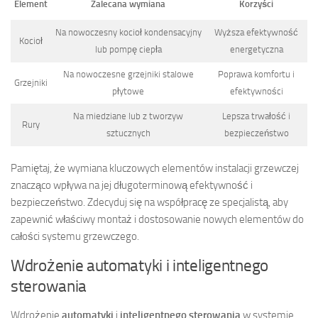
Element
Zalecana wymiana
Korzyści
Na nowoczesny kocioł kondensacyjny
Wyższa efektywność
Kocioł
lub pompę ciepła
energetyczna
Na nowoczesne grzejniki stalowe
Poprawa komfortu i
Grzejniki
płytowe
efektywności
Na miedziane lub z tworzyw
Lepsza trwałość i
Rury
sztucznych
bezpieczeństwo
Pamiętaj, że wymiana kluczowych elementów instalacji grzewczej
znacząco wpływa na jej długoterminową efektywność i
bezpieczeństwo. Zdecyduj się na współpracę ze specjalistą, aby
zapewnić właściwy montaż i dostosowanie nowych elementów do
całości systemu grzewczego.
Wdrożenie automatyki i inteligentnego
sterowania
Wdrożenie
automatyki
i
inteligentnego sterowania
w systemie