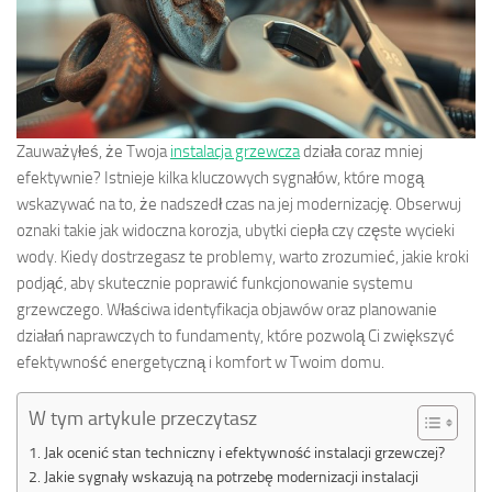
Zauważyłeś, że Twoja
instalacja grzewcza
działa coraz mniej
efektywnie? Istnieje kilka kluczowych sygnałów, które mogą
wskazywać na to, że nadszedł czas na jej modernizację. Obserwuj
oznaki takie jak widoczna korozja, ubytki ciepła czy częste wycieki
wody. Kiedy dostrzegasz te problemy, warto zrozumieć, jakie kroki
podjąć, aby skutecznie poprawić funkcjonowanie systemu
grzewczego. Właściwa identyfikacja objawów oraz planowanie
działań naprawczych to fundamenty, które pozwolą Ci zwiększyć
efektywność energetyczną i komfort w Twoim domu.
W tym artykule przeczytasz
Jak ocenić stan techniczny i efektywność instalacji grzewczej?
Jakie sygnały wskazują na potrzebę modernizacji instalacji