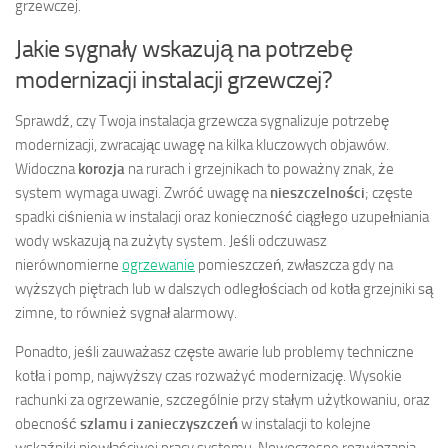
grzewczej.
Jakie sygnały wskazują na potrzebę
modernizacji instalacji grzewczej?
Sprawdź, czy Twoja instalacja grzewcza sygnalizuje potrzebę
modernizacji, zwracając uwagę na kilka kluczowych objawów.
Widoczna
korozja
na rurach i grzejnikach to poważny znak, że
system wymaga uwagi. Zwróć uwagę na
nieszczelności
; częste
spadki ciśnienia w instalacji oraz konieczność ciągłego uzupełniania
wody wskazują na zużyty system. Jeśli odczuwasz
nierównomierne
ogrzewanie
pomieszczeń, zwłaszcza gdy na
wyższych piętrach lub w dalszych odległościach od kotła grzejniki są
zimne, to również sygnał alarmowy.
Ponadto, jeśli zauważasz częste awarie lub problemy techniczne
kotła i pomp, najwyższy czas rozważyć modernizację. Wysokie
rachunki za ogrzewanie, szczególnie przy stałym użytkowaniu, oraz
obecność
szlamu i zanieczyszczeń
w instalacji to kolejne
wskaźniki niewłaściwej pracy systemu. Nowoczesne rozwiązania