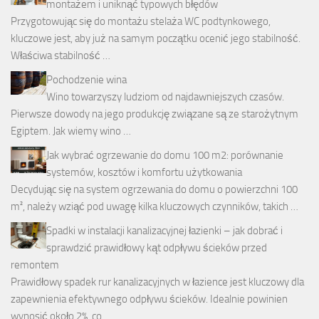
montażem i uniknąć typowych błędów
Przygotowując się do montażu stelaża WC podtynkowego,
kluczowe jest, aby już na samym początku ocenić jego stabilność.
Właściwa stabilność …
Pochodzenie wina
Wino towarzyszy ludziom od najdawniejszych czasów.
Pierwsze dowody na jego produkcję związane są ze starożytnym
Egiptem. Jak wiemy wino …
Jak wybrać ogrzewanie do domu 100 m2: porównanie
systemów, kosztów i komfortu użytkowania
Decydując się na system ogrzewania do domu o powierzchni 100
m², należy wziąć pod uwagę kilka kluczowych czynników, takich …
Spadki w instalacji kanalizacyjnej łazienki – jak dobrać i
sprawdzić prawidłowy kąt odpływu ścieków przed
remontem
Prawidłowy spadek rur kanalizacyjnych w łazience jest kluczowy dla
zapewnienia efektywnego odpływu ścieków. Idealnie powinien
wynosić około 2%, co …