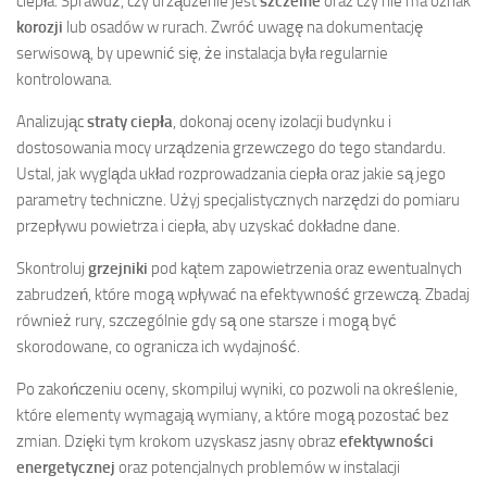
ciepła. Sprawdź, czy urządzenie jest
szczelne
oraz czy nie ma oznak
korozji
lub osadów w rurach. Zwróć uwagę na dokumentację
serwisową, by upewnić się, że instalacja była regularnie
kontrolowana.
Analizując
straty ciepła
, dokonaj oceny izolacji budynku i
dostosowania mocy urządzenia grzewczego do tego standardu.
Ustal, jak wygląda układ rozprowadzania ciepła oraz jakie są jego
parametry techniczne. Użyj specjalistycznych narzędzi do pomiaru
przepływu powietrza i ciepła, aby uzyskać dokładne dane.
Skontroluj
grzejniki
pod kątem zapowietrzenia oraz ewentualnych
zabrudzeń, które mogą wpływać na efektywność grzewczą. Zbadaj
również rury, szczególnie gdy są one starsze i mogą być
skorodowane, co ogranicza ich wydajność.
Po zakończeniu oceny, skompiluj wyniki, co pozwoli na określenie,
które elementy wymagają wymiany, a które mogą pozostać bez
zmian. Dzięki tym krokom uzyskasz jasny obraz
efektywności
energetycznej
oraz potencjalnych problemów w instalacji