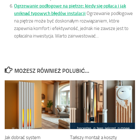
Ogrzewanie podłogowe na piętrze: kiedy się opłaca i jak
uniknąć typowych błędów instalacji
Ogrzewanie podłogowe
na piętrze może być doskonałym rozwiązaniem, które
zapewnia komfort i efektywność, jednak nie zawsze jest to
opłacalna inwestycja. Warto zainwestować...
MOŻESZ RÓWNIEŻ POLUBIĆ…
Jak dobrać system
Tańszy montaż a koszty