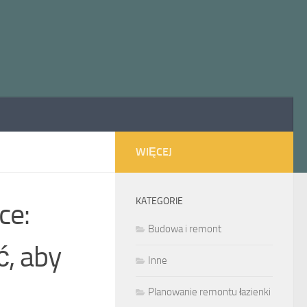
WIĘCEJ
KATEGORIE
ce:
Budowa i remont
, aby
Inne
Planowanie remontu łazienki