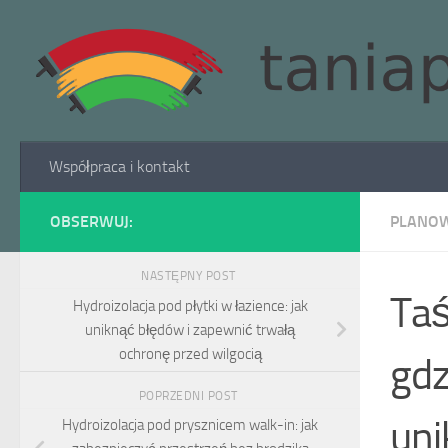
Skip to content
Współpraca i kontakt
OBSERWUJ:
PLANOW
NASTĘPNY POST
Taś
Hydroizolacja pod płytki w łazience: jak
uniknąć błędów i zapewnić trwałą
ochronę przed wilgocią
gdz
POPRZEDNI POST
uni
Hydroizolacja pod prysznicem walk-in: jak