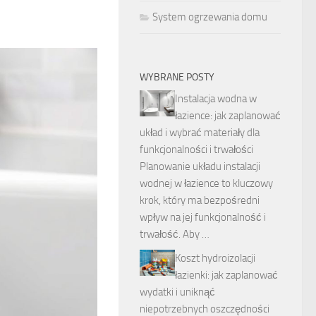
System ogrzewania domu
WYBRANE POSTY
Instalacja wodna w
łazience: jak zaplanować
układ i wybrać materiały dla
funkcjonalności i trwałości
Planowanie układu instalacji
wodnej w łazience to kluczowy
krok, który ma bezpośredni
wpływ na jej funkcjonalność i
trwałość. Aby …
Koszt hydroizolacji
łazienki: jak zaplanować
wydatki i uniknąć
niepotrzebnych oszczędności