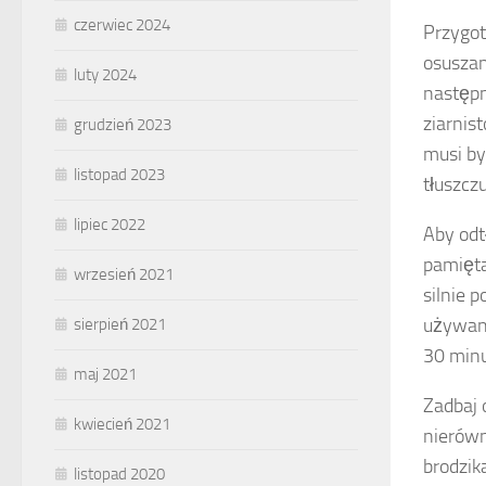
czerwiec 2024
Przygot
osuszan
luty 2024
następn
ziarnis
grudzień 2023
musi by
listopad 2023
tłuszcz
lipiec 2022
Aby odt
pamięta
wrzesień 2021
silnie 
używane
sierpień 2021
30 minu
maj 2021
Zadbaj 
kwiecień 2021
nierówn
brodzik
listopad 2020