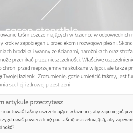
wanie taśm uszczelniających w łazience w odpowiednich m
y krok w zapobieganiu przeciekom i rozwojowi pleśni. Skonce
niach brodzika i wanny ze ścianami, narożnikach oraz stref
może przenikać przez nieszczelności. Właściwe uszczelnien
ko chroni przed nieprzyjemnymi skutkami wilgoci, ale także p
ę Twojej łazienki. Zrozumienie, gdzie umieścić taśmy, jest 
nia suchej i zdrowej przestrzeni.
m artykule przeczytasz
e montować taśmy uszczelniające w łazience, aby zapobiegać prze
przygotować powierzchnię pod taśmę uszczelniającą, aby zapewni
elność?