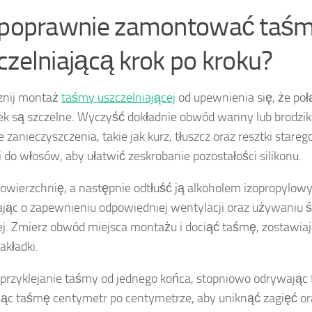
 poprawnie zamontować taś
czelniającą krok po kroku?
znij montaż
taśmy uszczelniającej
od upewnienia się, że połą
ek są szczelne. Wyczyść dokładnie obwód wanny lub brodzi
 zanieczyszczenia, takie jak kurz, tłuszcz oraz resztki starego
i do włosów, aby ułatwić zeskrobanie pozostałości silikonu.
owierzchnię, a następnie odtłuść ją alkoholem izopropylow
jąc o zapewnieniu odpowiedniej wentylacji oraz używaniu 
ej. Zmierz obwód miejsca montażu i dociąć taśmę, zostawiaj
akładki.
 przyklejanie taśmy od jednego końca, stopniowo odrywając f
jąc taśmę centymetr po centymetrze, aby uniknąć zagięć o