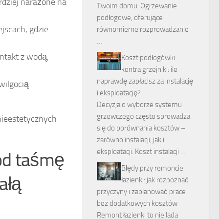
rdziej narażone na
Twoim domu. Ogrzewanie
podłogowe, oferujące
jscach, gdzie
równomierne rozprowadzanie
…
ntakt z wodą,
Koszt podłogówki
kontra grzejniki: ile
naprawdę zapłacisz za instalację
wilgocią
i eksploatację?
Decyzja o wyborze systemu
grzewczego często sprowadza
nieestetycznych
się do porównania kosztów –
zarówno instalacji, jak i
eksploatacji. Koszt instalacji …
od taśmę
Błędy przy remoncie
ałą
łazienki: jak rozpoznać
przyczyny i zaplanować prace
bez dodatkowych kosztów
Remont łazienki to nie lada