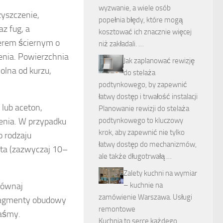
wyzwanie, a wiele osób
zyszczenie,
popełnia błędy, które mogą
az fug, a
kosztować ich znacznie więcej
ierem ściernym o
niż zakładali. …
enia. Powierzchnia
Jak zaplanować rewizję
olna od kurzu,
do stelaża
podtynkowego, by zapewnić
łatwy dostęp i trwałość instalacji
 lub aceton,
Planowanie rewizji do stelaża
zenia. W przypadku
podtynkowego to kluczowy
krok, aby zapewnić nie tylko
o rodzaju
łatwy dostęp do mechanizmów,
ta (zazwyczaj 10–
ale także długotrwałą …
Zalety kuchni na wymiar
równaj
– kuchnie na
zamówienie Warszawa. Usługi
fragmenty obudowy
remontowe
taśmy.
Kuchnia to serce każdego