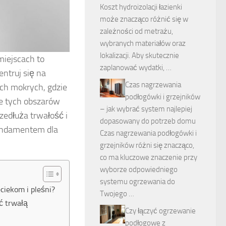
Koszt hydroizolacji łazienki
może znacząco różnić się w
zależności od metrażu,
wybranych materiałów oraz
lokalizacji. Aby skutecznie
iejscach to
zaplanować wydatki, …
ntruj się na
Czas nagrzewania
ach mokrych, gdzie
podłogówki i grzejników
ie tych obszarów
– jak wybrać system najlepiej
rzedłuża trwałość i
dopasowany do potrzeb domu
fundamentem dla
Czas nagrzewania podłogówki i
grzejników różni się znacząco,
co ma kluczowe znaczenie przy
wyborze odpowiedniego
systemu ogrzewania do
ciekom i pleśni?
Twojego …
ć trwałą
Czy łączyć ogrzewanie
podłogowe z