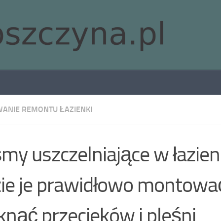
ANIE REMONTU ŁAZIENKI
my uszczelniające w łazien
ie je prawidłowo montować
knąć przecieków i pleśni