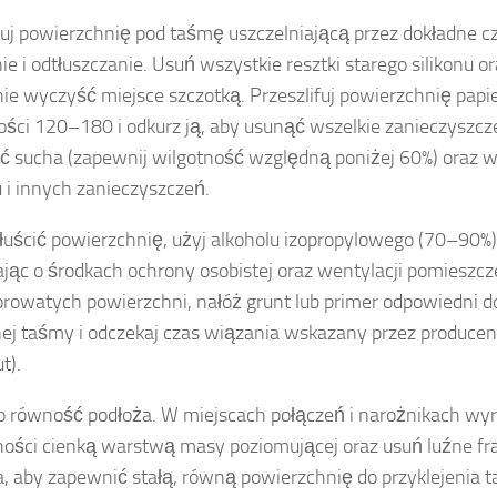
uj powierzchnię pod taśmę uszczelniającą przez dokładne c
ie i odtłuszczanie. Usuń wszystkie resztki starego silikonu or
ie wyczyść miejsce szczotką. Przeszlifuj powierzchnię pap
tości 120–180 i odkurz ją, aby usunąć wszelkie zanieczyszcz
ć sucha (zapewnij wilgotność względną poniżej 60%) oraz w
u i innych zanieczyszczeń.
łuścić powierzchnię, użyj alkoholu izopropylowego (70–90%)
jąc o środkach ochrony osobistej oraz wentylacji pomieszc
porowatych powierzchni, nałóż grunt lub primer odpowiedni d
j taśmy i odczekaj czas wiązania wskazany przez producen
t).
o równość podłoża. W miejscach połączeń i narożnikach wy
ości cienką warstwą masy poziomującej oraz usuń luźne 
a, aby zapewnić stałą, równą powierzchnię do przyklejenia 