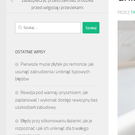
zabezpieczyć przestrzeń bez brodzika
przed wilgocią i przeciekami
PRZEZ
T
Szukaj:
OSTATNIE WPISY
Pierwsze mycie płytek po remoncie: jak
usunąć zabrudzenia i uniknąć typowych
błędów
Rewizja pod wanną i prysznicem: jak
zaplanować i wykonać dostęp rewizyjny bez
uszkodzeń zabudowy
Błędy przy silikonowaniu łazienki: jak je
rozpoznać i jak ich uniknąć dla trwałego