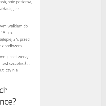
następnie poziomy,
kładaj je z
mowym wałkiem do
–15 cm,
jlepiej 24, przed
ę z podłożem.
konu, co stworzy
test szczelności,
t, czy nie
ych
ence?