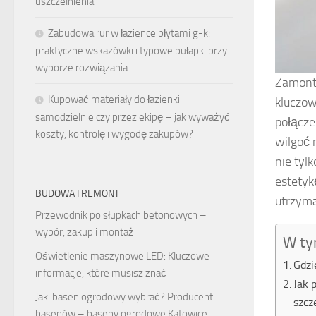
uszczelnienia
Zabudowa rur w łazience płytami g-k:
praktyczne wskazówki i typowe pułapki przy
wyborze rozwiązania
Zamonto
Kupować materiały do łazienki
kluczow
samodzielnie czy przez ekipę – jak wyważyć
połącze
koszty, kontrolę i wygodę zakupów?
wilgoć 
nie tyl
estetyk
BUDOWA I REMONT
utrzyma
Przewodnik po słupkach betonowych –
wybór, zakup i montaż
W ty
Oświetlenie maszynowe LED: Kluczowe
Gdzi
informacje, które musisz znać
Jak 
Jaki basen ogrodowy wybrać? Producent
szcz
basenów – baseny ogrodowe Katowice