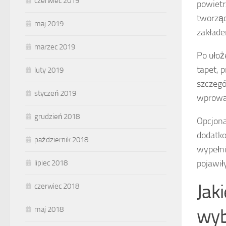
czerwiec 2019
powiet
tworząc
maj 2019
zakład
marzec 2019
Po ułoż
tapet, 
luty 2019
szczegó
styczeń 2019
wprowad
grudzień 2018
Opcjona
dodatko
październik 2018
wypełni
pojawiły
lipiec 2018
Jak
czerwiec 2018
wyb
maj 2018