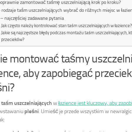
poprawnie zamontować taśmę uszczelniającą krok po kroku?
e rodzaje taśm uszczelniających wybrać do różnych miejsc w łazie
– najczęściej zadawane pytania
Jak często należy kontrolować stan taśm uszczelniających w łazience?
Jakie są najczęstsze błędy podczas montażu taśm uszczelniających, k
przecieków?
ie montować taśmy uszczeln
ience, aby zapobiegać przecie
śni?
ż
taśm uszczelniających
w
łazience jest kluczowy, aby zapo
owstawaniu
pleśni
. Umieść je przede wszystkim w newralgi
ak: