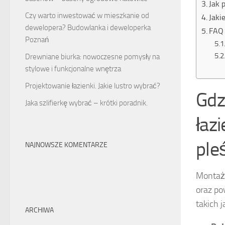
Jak 
Czy warto inwestować w mieszkanie od
Jaki
dewelopera? Budowlanka i deweloperka
FAQ 
Poznań
Drewniane biurka: nowoczesne pomysły na
stylowe i funkcjonalne wnętrza
Projektowanie łazienki. Jakie lustro wybrać?
Gdz
Jaka szlifierkę wybrać – krótki poradnik.
łaz
ple
NAJNOWSZE KOMENTARZE
Monta
oraz p
takich j
ARCHIWA