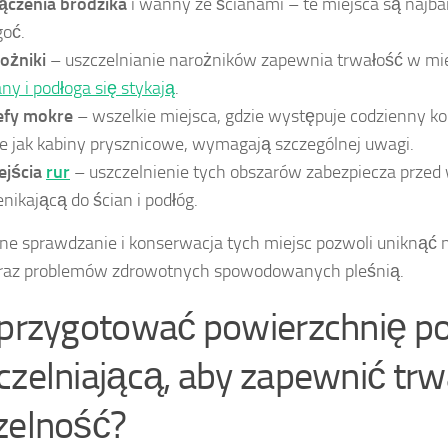
ączenia brodzika
i wanny ze ścianami – te miejsca są najba
goć.
ożniki
– uszczelnianie narożników zapewnia trwałość w mie
any i podłoga się stykają
.
efy mokre
– wszelkie miejsca, gdzie występuje codzienny ko
ie jak kabiny prysznicowe, wymagają szczególnej uwagi.
ejścia
rur
– uszczelnienie tych obszarów zabezpiecza przed 
enikającą do ścian i podłóg.
ne sprawdzanie i konserwacja tych miejsc pozwoli uniknąć 
oraz problemów zdrowotnych spowodowanych pleśnią.
 przygotować powierzchnię p
czelniającą, aby zapewnić trw
zelność?