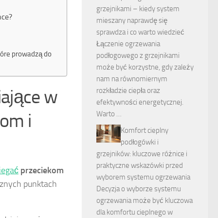
grzejnikami – kiedy system
nce?
mieszany naprawdę się
sprawdza i co warto wiedzieć
Łączenie ogrzewania
tóre prowadzą do
podłogowego z grzejnikami
może być korzystne, gdy zależy
nam na równomiernym
iające w
rozkładzie ciepła oraz
efektywności energetycznej.
kom i
Warto …
Komfort cieplny
podłogówki i
grzejników: kluczowe różnice i
praktyczne wskazówki przed
biegać
przeciekom
wyborem systemu ogrzewania
cznych punktach
Decyzja o wyborze systemu
ogrzewania może być kluczowa
dla komfortu cieplnego w