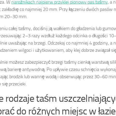
rza. W
narożnikach najpierw przyklej pionowy pas taśmy
, a 
 zakładkę co najmniej 20 mm. Przy łączeniu dwóch pasów na
em 20–30 mm.
eniu całej taśmy, dociśnij ją wałkiem do gładzenia lub gu
przesuwając 2–3 razy wzdłuż każdego odcinka o długości 10
lnie uważając na brzegi. Odczekaj co najmniej 4 godziny, a na
zeniem wilgoci i użytkowaniem, aby klej dobrze związał si
lnie możesz zabezpieczyć brzegi taśmy cienką warstwą sili
wą barierę antywodną. Po upływie czasu schnięcia wykonaj 
ając brodzik lub wannę wodą i obserwując przez 30–60 minu
 się przecieki.
ie rodzaje taśm uszczelniając
rać do różnych miejsc w łazi