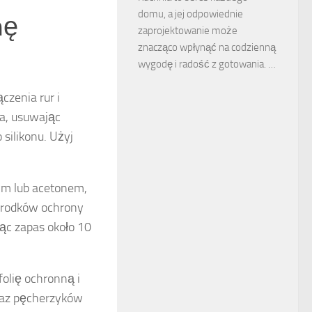
domu, a jej odpowiednie
mę
zaprojektowanie może
znacząco wpłynąć na codzienną
wygodę i radość z gotowania. …
czenia rur i
ka, usuwając
 silikonu. Użyj
ym lub acetonem,
środków ochrony
ąc zapas około 10
olię ochronną i
raz pęcherzyków