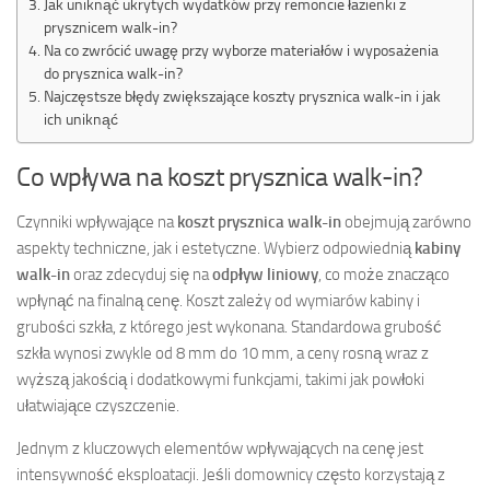
Jak uniknąć ukrytych wydatków przy remoncie łazienki z
prysznicem walk-in?
Na co zwrócić uwagę przy wyborze materiałów i wyposażenia
do prysznica walk-in?
Najczęstsze błędy zwiększające koszty prysznica walk-in i jak
ich uniknąć
Co wpływa na koszt prysznica walk-in?
Czynniki wpływające na
koszt prysznica walk-in
obejmują zarówno
aspekty techniczne, jak i estetyczne. Wybierz odpowiednią
kabiny
walk-in
oraz zdecyduj się na
odpływ liniowy
, co może znacząco
wpłynąć na finalną cenę. Koszt zależy od wymiarów kabiny i
grubości szkła, z którego jest wykonana. Standardowa grubość
szkła wynosi zwykle od 8 mm do 10 mm, a ceny rosną wraz z
wyższą jakością i dodatkowymi funkcjami, takimi jak powłoki
ułatwiające czyszczenie.
Jednym z kluczowych elementów wpływających na cenę jest
intensywność eksploatacji. Jeśli domownicy często korzystają z