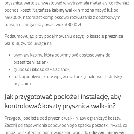
prysznica, warto zainwestować w wytrzymałe materiały, co również
podnosi koszt. Najtańsze
kabiny walk-in
można nabyć już od
490,00 zł, natomiast kompleksowe rozwiązania z dodatkowymi
funkcjami mogą oscylować wokół 3000 zł.
Podsumowując, przy podejmowaniu decyzji o
koszcie prysznica
walk-in
, zwróć uwagę na:
wymiary kabiny, które powinny być dostosowane do
przestrzeni łazienki,
grubość i jakość szkła ścianek,
rodzaj odpływu, który wpływa na funkcjonalność i estetykę
prysznica.
Jak przygotować podłoże i instalację, aby
kontrolować koszty prysznica walk-in?
Przygotuj
podłoże
pod prysznic walk-in, aby ograniczyć koszty.
Zacznij od zapewnienia odpowiedniego spadku posadzki (1-2%), co
umożliwi skuteczne odprowadzenie wody do
odpływu liniowego
.