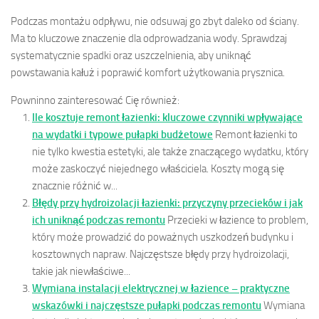
Podczas montażu odpływu, nie odsuwaj go zbyt daleko od ściany.
Ma to kluczowe znaczenie dla odprowadzania wody. Sprawdzaj
systematycznie spadki oraz uszczelnienia, aby uniknąć
powstawania kałuż i poprawić komfort użytkowania prysznica.
Powninno zainteresować Cię również:
Ile kosztuje remont łazienki: kluczowe czynniki wpływające
na wydatki i typowe pułapki budżetowe
Remont łazienki to
nie tylko kwestia estetyki, ale także znaczącego wydatku, który
może zaskoczyć niejednego właściciela. Koszty mogą się
znacznie różnić w...
Błędy przy hydroizolacji łazienki: przyczyny przecieków i jak
ich uniknąć podczas remontu
Przecieki w łazience to problem,
który może prowadzić do poważnych uszkodzeń budynku i
kosztownych napraw. Najczęstsze błędy przy hydroizolacji,
takie jak niewłaściwe...
Wymiana instalacji elektrycznej w łazience – praktyczne
wskazówki i najczęstsze pułapki podczas remontu
Wymiana