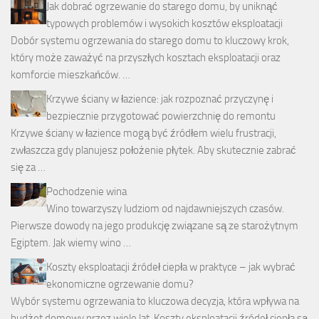
Jak dobrać ogrzewanie do starego domu, by uniknąć
typowych problemów i wysokich kosztów eksploatacji
Dobór systemu ogrzewania do starego domu to kluczowy krok,
który może zaważyć na przyszłych kosztach eksploatacji oraz
komforcie mieszkańców. …
Krzywe ściany w łazience: jak rozpoznać przyczynę i
bezpiecznie przygotować powierzchnię do remontu
Krzywe ściany w łazience mogą być źródłem wielu frustracji,
zwłaszcza gdy planujesz położenie płytek. Aby skutecznie zabrać
się za …
Pochodzenie wina
Wino towarzyszy ludziom od najdawniejszych czasów.
Pierwsze dowody na jego produkcję związane są ze starożytnym
Egiptem. Jak wiemy wino …
Koszty eksploatacji źródeł ciepła w praktyce – jak wybrać
ekonomiczne ogrzewanie domu?
Wybór systemu ogrzewania to kluczowa decyzja, która wpływa na
budżet domowy przez wiele lat. Koszty eksploatacji źródeł ciepła są