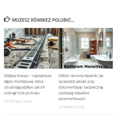
MOŻESZ RÓWNIEŻ POLUBIĆ…
Odpływ liniowy – najczęstsze
Odbiór remontu łazienki: jak
błędy montażowe, które
sprawdzić jakość prac,
utrudniają odpływ i jak ich
dokumentację i bezpieczną
uniknąć krok po kroku
utylizację odpadów
poremontowych
2 CZERWCA 2026
27 MARCA 2026