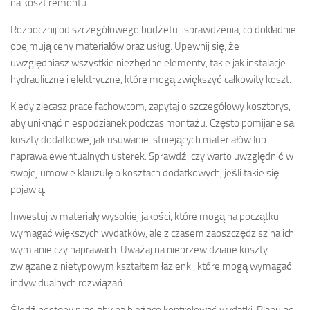
na koszt remontu.
Rozpocznij od szczegółowego budżetu i sprawdzenia, co dokładnie
obejmują ceny materiałów oraz usług. Upewnij się, że
uwzględniasz wszystkie niezbędne elementy, takie jak instalacje
hydrauliczne i elektryczne, które mogą zwiększyć całkowity koszt.
Kiedy zlecasz prace fachowcom, zapytaj o szczegółowy kosztorys,
aby uniknąć niespodzianek podczas montażu. Często pomijane są
koszty dodatkowe, jak usuwanie istniejących materiałów lub
naprawa ewentualnych usterek. Sprawdź, czy warto uwzględnić w
swojej umowie klauzulę o kosztach dodatkowych, jeśli takie się
pojawią.
Inwestuj w materiały wysokiej jakości, które mogą na początku
wymagać większych wydatków, ale z czasem zaoszczędzisz na ich
wymianie czy naprawach. Uważaj na nieprzewidziane koszty
związane z nietypowym kształtem łazienki, które mogą wymagać
indywidualnych rozwiązań.
Śledź postępy prac, aby na bieżąco kontrolować wydatki. Planując