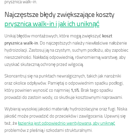
prysznica walk-in.
Najczęstsze błędy zwiększające koszty
prysznica walk-in i jak ich uniknąć
Unikaj błędów montażowych, które mogą zwiększyć
koszt
prysznica walk-in
. Do najczęstszych należy niewłaściwe nałożenie
hydroizolacji. Zastosuj ją na czystym, suchym podłożu, aby zapobiec
nieszczelności. Nakładaj odpowiednią, równomierną warstwę, aby
uzyskać skuteczną ochronę przed wilgocią.
Skoncentruj się na punktach newralgicznych, takich jak narożniki
oraz okolice odpływów. Pamiętaj o odpowiednim spadku podłogi,
który powinien wynosić co najmniej
1,5%
. Brak tego spadku
prowadzi do zastoin wody, co skutkuje kosztownymi naprawami.
Wybieraj wysokiej jakości materiały hydroizolacyjne oraz fugi. Niska
jakość może prowadzić do przecieków i zawilgocenia. Upewnij się
też, że
łazienka jest odpowiednio wentylowana, aby uniknąć
problemów z pleśnią i szkodami strukturalnymi.