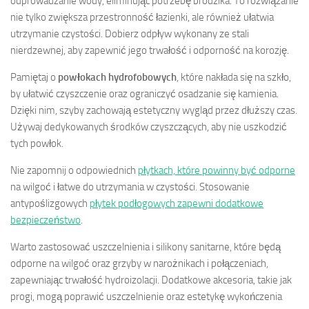
odprowadzanie wody, eliminując potrzebę brodzika. To rozwiązanie
nie tylko zwiększa przestronność łazienki, ale również ułatwia
utrzymanie czystości. Dobierz odpływ wykonany ze stali
nierdzewnej, aby zapewnić jego trwałość i odporność na korozję.
Pamiętaj o
powłokach hydrofobowych
, które nakłada się na szkło,
by ułatwić czyszczenie oraz ograniczyć osadzanie się kamienia.
Dzięki nim, szyby zachowają estetyczny wygląd przez dłuższy czas.
Używaj dedykowanych środków czyszczących, aby nie uszkodzić
tych powłok.
Nie zapomnij o odpowiednich
płytkach, które powinny być odporne
na wilgoć i łatwe do utrzymania w czystości. Stosowanie
antypoślizgowych
płytek podłogowych zapewni dodatkowe
bezpieczeństwo
.
Warto zastosować uszczelnienia i silikony sanitarne, które będą
odporne na wilgoć oraz grzyby w narożnikach i połączeniach,
zapewniając trwałość hydroizolacji. Dodatkowe akcesoria, takie jak
progi, mogą poprawić uszczelnienie oraz estetykę wykończenia