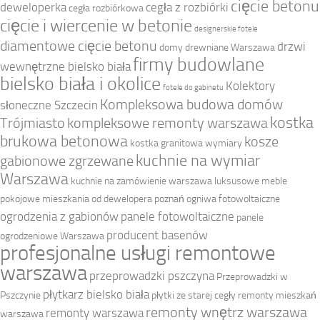
cięcie betonu
deweloperka
cegła z rozbiórki
cegła rozbiórkowa
cięcie i wiercenie w betonie
designerskie fotele
diamentowe cięcie betonu
drzwi
domy drewniane Warszawa
firmy budowlane
wewnętrzne bielsko biała
bielsko biała i okolice
Kolektory
fotele do gabinetu
Kompleksowa budowa domów
słoneczne Szczecin
kostka
Trójmiasto
kompleksowe remonty warszawa
brukowa betonowa
kosze
kostka granitowa wymiary
kuchnie na wymiar
gabionowe zgrzewane
Warszawa
kuchnie na zamówienie warszawa
luksusowe meble
pokojowe
mieszkania od dewelopera poznań
ogniwa fotowoltaiczne
ogrodzenia z gabionów
panele fotowoltaiczne
panele
producent basenów
ogrodzeniowe Warszawa
profesjonalne usługi remontowe
warszawa
przeprowadzki pszczyna
Przeprowadzki w
płytkarz bielsko biała
Pszczynie
płytki ze starej cegły
remonty mieszkań
remonty wnętrz warszawa
remonty warszawa
warszawa