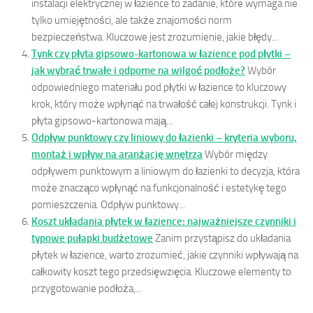
instalacji elektrycznej w łazience to zadanie, które wymaga nie
tylko umiejętności, ale także znajomości norm
bezpieczeństwa. Kluczowe jest zrozumienie, jakie błędy...
Tynk czy płyta gipsowo-kartonowa w łazience pod płytki –
jak wybrać trwałe i odporne na wilgoć podłoże?
Wybór
odpowiedniego materiału pod płytki w łazience to kluczowy
krok, który może wpłynąć na trwałość całej konstrukcji. Tynk i
płyta gipsowo-kartonowa mają...
Odpływ punktowy czy liniowy do łazienki – kryteria wyboru,
montaż i wpływ na aranżację wnętrza
Wybór między
odpływem punktowym a liniowym do łazienki to decyzja, która
może znacząco wpłynąć na funkcjonalność i estetykę tego
pomieszczenia. Odpływ punktowy...
Koszt układania płytek w łazience: najważniejsze czynniki i
typowe pułapki budżetowe
Zanim przystąpisz do układania
płytek w łazience, warto zrozumieć, jakie czynniki wpływają na
całkowity koszt tego przedsięwzięcia. Kluczowe elementy to
przygotowanie podłoża,...