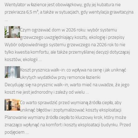
Wentylator w łazience jest obowiązkowy, gdy jej kubatura nie
przekracza 6,5 m³, a także w sytuacjach, gdy wentylacja grawitacyjna
…
Czym ogrzewać dom w 2026 roku: wybór systemu
grzewczego uwzględniający koszty, ekologię i przepisy
Wybór odpowiedniego systemu grzewczego na 2026 rok to nie
tylko kwestia komfortu, ale także przemyślanej decyzji dotyczącej
kosztów, ekologii …
Koszt prysznica walk-in: co wpływa na cenę i jak uniknąć
ukrytych wydatków przy remoncie łazienki
Decydując się na prysznic walk-in, warto mieć na uwadze, że jego
koszt nie jest jednorodny i zależy od wielu …
Co warto sprawdzić przed wymianą źródła ciepła, aby
uniknąć błędów i zoptymalizować koszty eksploatacji
Planowanie wymiany źródła ciepła to kluczowy krok, który może
znacząco wpłynąć na komfort i koszty eksploatacji budynku. Przed
podjęciem …