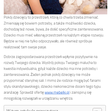
Pokój dziecięcy to przestrzeń, którą co chwila trzeba zmieniać.
Zmieniają się bowiem potrzeby, a także możliwości dziecka,
dochodzą też nowe, bywa, że dość specyficzne zainteresowania.
Dziecko musi mieć własną przestrzeń na każdym etapie rozwoju.
Będzie w niej nie tylko odpoczywało, ale również spróbuje
realizować tam swoje pasje.
Dobrze zagospodarowana przestrzeń wpłynie pozytywnie na
rozwój Twojego dziecka. Wystrój pokoju Twojego malucha to
kwestia indywidualna, gdyż każde dziecko ma inne potrzeby i
zainteresowania. Żaden jednak pokój dziecięcy nie może
przypominać sterylnej sali. I mimo że rodzice mogą być fanami
stylu skandynawskiego, dziecko niekoniecznie doceni tego typu
aranżację. Sprawdź ofertę
www.mebelki.pl
i zainspiruj się
mnogością rozwiązań w urządzaniu wnętrza.
W tym artykule przeczytasz