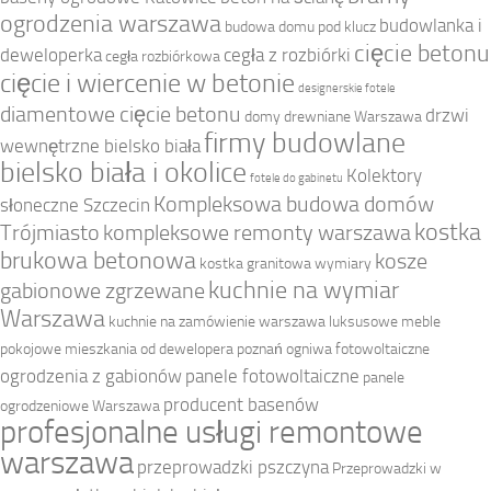
ogrodzenia warszawa
budowlanka i
budowa domu pod klucz
cięcie betonu
deweloperka
cegła z rozbiórki
cegła rozbiórkowa
cięcie i wiercenie w betonie
designerskie fotele
diamentowe cięcie betonu
drzwi
domy drewniane Warszawa
firmy budowlane
wewnętrzne bielsko biała
bielsko biała i okolice
Kolektory
fotele do gabinetu
Kompleksowa budowa domów
słoneczne Szczecin
kostka
Trójmiasto
kompleksowe remonty warszawa
brukowa betonowa
kosze
kostka granitowa wymiary
kuchnie na wymiar
gabionowe zgrzewane
Warszawa
kuchnie na zamówienie warszawa
luksusowe meble
pokojowe
mieszkania od dewelopera poznań
ogniwa fotowoltaiczne
ogrodzenia z gabionów
panele fotowoltaiczne
panele
producent basenów
ogrodzeniowe Warszawa
profesjonalne usługi remontowe
warszawa
przeprowadzki pszczyna
Przeprowadzki w