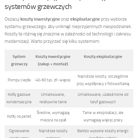
systemów grzewczych
Oszacuj
koszty inwestycyjne
oraz
eksploatacyjne
przy wyborze
systemu grzewczego, aby uniknąć nieprzyjemnych niespodzianek.
Koszty te różnią się znacznie w zależności od technologii i zakresu
modernizacji. Warto przyjrzeć się kilku systemom:
System
Koszty inwestycyjne
Koszty eksploatacyjne
grzewczy
(zakup + montaż)
Najniższe koszty, szczególnie
Pompy ciepła
40-60 tys. zł i więcej
przy współpracy z fotowoltaiką
Kotły gazowe
Umiarkowane,
Umiarkowane, uzależnione od
kondensacyjne
relatywnie tanie
taryf gazowych
Średnie, wymagają
Tanie w eksploatacji, ale
Kotły na pellet
miejsca na opał
wymagają więcej pracy
Ogrzewanie
Najniższe koszty
Bardzo wysokie koszty energii