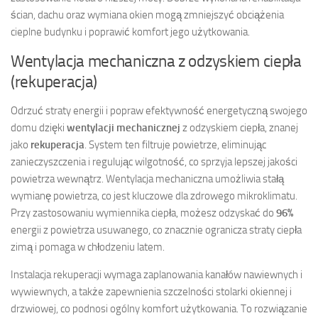
ścian, dachu oraz wymiana okien mogą zmniejszyć obciążenia
cieplne budynku i poprawić komfort jego użytkowania.
Wentylacja mechaniczna z odzyskiem ciepła
(rekuperacja)
Odrzuć straty energii i popraw efektywność energetyczną swojego
domu dzięki
wentylacji mechanicznej
z odzyskiem ciepła, znanej
jako
rekuperacja
. System ten filtruje powietrze, eliminując
zanieczyszczenia i regulując wilgotność, co sprzyja lepszej jakości
powietrza wewnątrz. Wentylacja mechaniczna umożliwia stałą
wymianę powietrza, co jest kluczowe dla zdrowego mikroklimatu.
Przy zastosowaniu wymiennika ciepła, możesz odzyskać do
96%
energii z powietrza usuwanego, co znacznie ogranicza straty ciepła
zimą i pomaga w chłodzeniu latem.
Instalacja rekuperacji wymaga zaplanowania kanałów nawiewnych i
wywiewnych, a także zapewnienia szczelności stolarki okiennej i
drzwiowej, co podnosi ogólny komfort użytkowania. To rozwiązanie