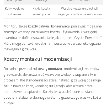
elektryczne
instalacji
bez fotowoltaiki
Kotły węglowe
Niskie koszty
Wysokie koszty eksploatacji,
/ drzewne
inwestycyjne
negatywny wpływ na środowisko
Monitoruj także
koszty paliwa
i
konserwacji
, ponieważ mogą one
znacząco wpłynąć na całkowite koszty użytkowania. Uwzględnij
ewentualne dofinansowania, takie jak program „Czyste Powietrze”,
które mogą obniżyć wydatki na inwestycje w bardziej ekologiczne
rozwiązania grzewcze.
Koszty montażu i modernizacji
Dokładnie przeanalizuj
koszty montażu
i modernizacji systemów
grzewczych, aby zrozumieć wszystkie wydatki związane z tym
procesem. Koszt modernizacji starej instalacji grzewczej obejmuje
zakup nowego kotła, wymianę rur i grzejników, a także prace
montażowe i adaptacyjne. Koszty te są uzależnione od stanu
obecnej instalacji, wybranego systemu grzewczego oraz wielkości
budynku.