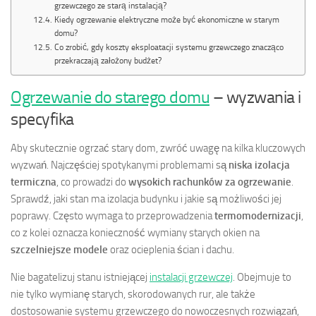
grzewczego ze starą instalacją?
Kiedy ogrzewanie elektryczne może być ekonomiczne w starym
domu?
Co zrobić, gdy koszty eksploatacji systemu grzewczego znacząco
przekraczają założony budżet?
Ogrzewanie do starego domu
– wyzwania i
specyfika
Aby skutecznie ogrzać stary dom, zwróć uwagę na kilka kluczowych
wyzwań. Najczęściej spotykanymi problemami są
niska izolacja
termiczna
, co prowadzi do
wysokich rachunków za ogrzewanie
.
Sprawdź, jaki stan ma izolacja budynku i jakie są możliwości jej
poprawy. Często wymaga to przeprowadzenia
termomodernizacji
,
co z kolei oznacza konieczność wymiany starych okien na
szczelniejsze modele
oraz ocieplenia ścian i dachu.
Nie bagatelizuj stanu istniejącej
instalacji grzewczej
. Obejmuje to
nie tylko wymianę starych, skorodowanych rur, ale także
dostosowanie systemu grzewczego do nowoczesnych rozwiązań,