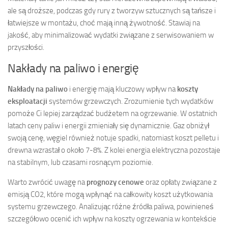
ale są droższe, podczas gdy rury z tworzyw sztucznych są tańsze i
łatwiejsze w montażu, choć mają inną żywotność. Stawiaj na
jakość, aby minimalizować wydatki związane z serwisowaniem w
przyszłości.
Nakłady na paliwo i energię
Nakłady na paliwo
i energię mają kluczowy wpływ na
koszty
eksploatacji
systemów grzewczych. Zrozumienie tych wydatków
pomoże Ci lepiej zarządzać budżetem na ogrzewanie. W ostatnich
latach ceny paliw i energii zmieniały się dynamicznie. Gaz obniżył
swoją cenę, węgiel również notuje spadki, natomiast koszt pelletu i
drewna wzrastał o około 7-8%. Z kolei energia elektryczna pozostaje
na stabilnym, lub czasami rosnącym poziomie.
Warto zwrócić uwagę na
prognozy cenowe
oraz opłaty związane z
emisją CO2, które mogą wpłynąć na całkowity koszt użytkowania
systemu grzewczego. Analizując różne źródła paliwa, powinieneś
szczegółowo ocenić ich wpływ na koszty ogrzewania w kontekście