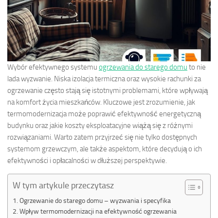
Wybór efektywnego systemu
ogrzewania do starego domu
to nie
lada wyzwanie. Niska izolacja termiczna oraz wysokie rachunki za
ogrzewanie często stają się istotnymi problemami, które wpływają
na komfort życia mieszkańców. Kluczowe jest zrozumienie, jak
termomodernizacja może poprawić efektywność energetyczną
budynku oraz jakie koszty eksploatacyjne wiążą się z różnymi
rozwiązaniami. Warto zatem przyjrzeć się nie tylko dostępnych
systemom grzewczym, ale także aspektom, które decydują o ich
efektywności i opłacalności w dłuższej perspektywie.
W tym artykule przeczytasz
Ogrzewanie do starego domu – wyzwania i specyfika
Wpływ termomodernizacji na efektywność ogrzewania