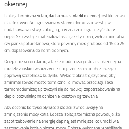
okiennej
Izolacja termiczna
ścian
,
dachu
oraz
stolarki okiennej
jest kluczowa
dla efektywności ogrzewania w starym domu. Zainwestuj w
dodatkową warstwę izolacyjną, aby znacznie ograniczyć straty
ciepła. Skorzystaj z materiałów takich jak styropian, wełna mineralna
czy pianka poliuretanowa, które powinny mieć grubość od 15 do 25
cm, dopasowaną do norm cieplnych.
Ocieplenie ścian i dachu, a także modernizacja stolarki okiennej na
modele z niskim współczynnikiem przenikania ciepła, znacząco
poprawią szczelność budynku. Wybierz okna trójszybowe, aby
zminimalizować mostki termiczne i elimować przeciągi. Taka
termomodernizacja przyczyni się do redukcji zapotrzebowania na
ciepło, pozwalając na obniżenie kosztów ogrzewania.
Aby docenić korzyści płynące z izolacji, zwróć uwagę na
zmniejszenie mocy kotła. Lepsza izolacja termiczna powoduje, że
zapotrzebowanie na energię cieplną jest mniejsze, co umożliwia
zastosowanie kotła o niższej mocy. Dobrze wykonana rehabilitacja