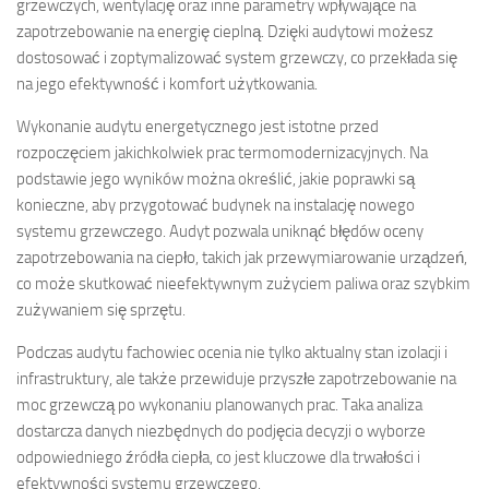
grzewczych, wentylację oraz inne parametry wpływające na
zapotrzebowanie na energię cieplną. Dzięki audytowi możesz
dostosować i zoptymalizować system grzewczy, co przekłada się
na jego efektywność i komfort użytkowania.
Wykonanie audytu energetycznego jest istotne przed
rozpoczęciem jakichkolwiek prac termomodernizacyjnych. Na
podstawie jego wyników można określić, jakie poprawki są
konieczne, aby przygotować budynek na instalację nowego
systemu grzewczego. Audyt pozwala uniknąć błędów oceny
zapotrzebowania na ciepło, takich jak przewymiarowanie urządzeń,
co może skutkować nieefektywnym zużyciem paliwa oraz szybkim
zużywaniem się sprzętu.
Podczas audytu fachowiec ocenia nie tylko aktualny stan izolacji i
infrastruktury, ale także przewiduje przyszłe zapotrzebowanie na
moc grzewczą po wykonaniu planowanych prac. Taka analiza
dostarcza danych niezbędnych do podjęcia decyzji o wyborze
odpowiedniego źródła ciepła, co jest kluczowe dla trwałości i
efektywności systemu grzewczego.