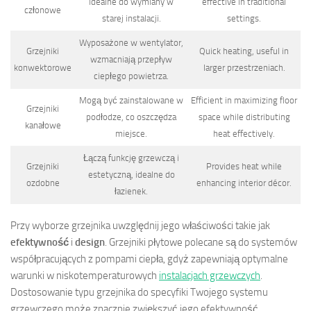
idealne do wymiany w
effective in traditional
członowe
starej instalacji.
settings.
Wyposażone w wentylator,
Grzejniki
Quick heating, useful in
wzmacniają przepływ
konwektorowe
larger przestrzeniach.
ciepłego powietrza.
Mogą być zainstalowane w
Efficient in maximizing floor
Grzejniki
podłodze, co oszczędza
space while distributing
kanałowe
miejsce.
heat effectively.
Łączą funkcję grzewczą i
Grzejniki
Provides heat while
estetyczną, idealne do
ozdobne
enhancing interior décor.
łazienek.
Przy wyborze grzejnika uwzględnij jego właściwości takie jak
efektywność
i
design
. Grzejniki płytowe polecane są do systemów
współpracujących z pompami ciepła, gdyż zapewniają optymalne
warunki w niskotemperaturowych
instalacjach grzewczych
.
Dostosowanie typu grzejnika do specyfiki Twojego systemu
grzewczego może znacznie zwiększyć jego efektywność.