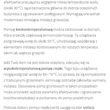
efektywnie pracują przy względnie niskiej temperaturze wody
(około 30°C), są przeznaczone głównie do dobrze ocieplonych
budynków z ogrzewaniem podłogowym. Wymagają one jednak
modernizacji istniejącej instalacji grzewczej.
Pompę
średniotemperaturową
można zastosować w domach,
które przeszły częściową termomodernizację. Te urządzenia
podgrzewają wodę do około 55°C, umożliwiając współpracę z
elementami instalacji dostosowanymi do niższych temperatur,
takimi jak większe grzejniki.
Jeśli Twój dom nie jest dobrze ocieplony, zdecyduj się na
wysokotemperaturową pompę ciepła
. Tego typu urządzenia
mogą podgrzać wodę do 65–70°C, co sprawia, że są kompatybilne
z tradycyjnymi grzejnikami, eliminując potrzebę całkowitej wymiany
instalacji. Stosowanie pomp gruntowych w takich przypadkach
może przynieść wyższe parametry efektywności i ograniczenie
kosztów eksploatacji w porównaniu do pomp powietrznych.
Podczas doboru pompy ciepła zwróć uwagę na stan
izolacji