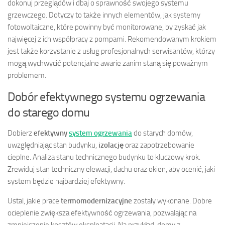
dokonuj przeglądów i dbaj o sprawność swojego systemu
grzewczego. Dotyczy to także innych elementów, jak systemy
fotowoltaiczne, które powinny być monitorowane, by zyskać jak
najwięcej z ich współpracy z pompami. Rekomendowanym krokiem
jest także korzystanie z usług profesjonalnych serwisantów, którzy
mogą wychwycić potencjalne awarie zanim staną się poważnym
problemem.
Dobór efektywnego systemu ogrzewania
do starego domu
Dobierz
efektywny
system ogrzewania
do starych domów,
uwzględniając stan budynku,
izolację
oraz zapotrzebowanie
cieplne. Analiza stanu technicznego budynku to kluczowy krok.
Zrewiduj stan techniczny elewacji, dachu oraz okien, aby ocenić, jaki
system będzie najbardziej efektywny.
Ustal, jakie prace
termomodernizacyjne
zostały wykonane. Dobre
ocieplenie zwiększa efektywność ogrzewania, pozwalając na
zmniejszenie kosztów eksploatacji. Na przykład, domy z