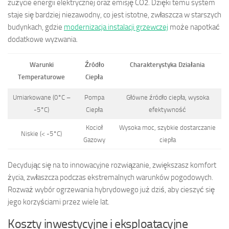
zużycie energii elektrycznej oraz emisję CO2. Dzięki temu system
staje się bardziej niezawodny, co jest istotne, zwłaszcza w starszych
budynkach, gdzie
modernizacja instalacji grzewczej
może napotkać
dodatkowe wyzwania.
Warunki
Źródło
Charakterystyka Działania
Temperaturowe
Ciepła
Umiarkowane (0°C –
Pompa
Główne źródło ciepła, wysoka
-5°C)
Ciepła
efektywność
Kocioł
Wysoka moc, szybkie dostarczanie
Niskie (< -5°C)
Gazowy
ciepła
Decydując się na to innowacyjne rozwiązanie, zwiększasz komfort
życia, zwłaszcza podczas ekstremalnych warunków pogodowych.
Rozważ wybór ogrzewania hybrydowego już dziś, aby cieszyć się
jego korzyściami przez wiele lat.
Koszty inwestycyjne i eksploatacyjne