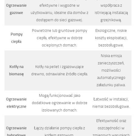
Ogrzewanie
efektywne i wygodne w
współpraca z
gazowe
użytkowaniu, idealne dla domów z
istniejącą instalacją
dostępem do sieci gazowej.
grzejnikową.
Powietrzne lub gruntowe pompy
Ekologiczne, niskie
Pompy
ciepła, efektywne w dobrze
koszty eksploatacji,
ciepła
ocieplonych domach.
bezobsługowe.
Niska emisja
zanieczyszczeń,
Kotły na
Kotły na pellet i zgazowujące
możliwości
biomasę
drewno, odnawialne źródło ciepła.
automatycznego
załadunku paliwa.
Mogą funkcjonować jako
Ogrzewanie
Łatwość w instalacji,
dodatkowe ogrzewanie w dobrze
elektryczne
niemal bezobsługowe.
izolowanych domach.
Efektywność oraz
Ogrzewanie
Łączy działanie pompy ciepła z
oszczędności w
hybrydowe
kotłem gazowym.
zmiennych warunkach