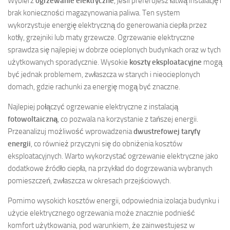
Wybierz
ogrzewanie elektryczne
, jeśli preferujesz łatwą instalację i
brak konieczności magazynowania paliwa. Ten system
wykorzystuje energię elektryczną do generowania ciepła przez
kotły, grzejniki lub maty grzewcze. Ogrzewanie elektryczne
sprawdza się najlepiej w dobrze ocieplonych budynkach oraz w tych
użytkowanych sporadycznie. Wysokie
koszty eksploatacyjne
mogą
być jednak problemem, zwłaszcza w starych i nieocieplonych
domach, gdzie rachunki za energię mogą być znaczne.
Najlepiej połączyć ogrzewanie elektryczne z instalacją
fotowoltaiczną
, co pozwala na korzystanie z tańszej energii.
Przeanalizuj możliwość wprowadzenia
dwustrefowej taryfy
energii
, co również przyczyni się do obniżenia kosztów
eksploatacyjnych. Warto wykorzystać ogrzewanie elektryczne jako
dodatkowe źródło ciepła, na przykład do dogrzewania wybranych
pomieszczeń, zwłaszcza w okresach przejściowych.
Pomimo wysokich kosztów energii, odpowiednia izolacja budynku i
użycie elektrycznego ogrzewania może znacznie podnieść
komfort użytkowania, pod warunkiem, że zainwestujesz w