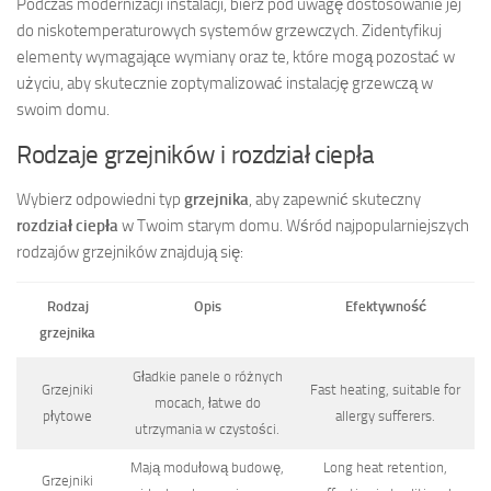
Podczas modernizacji instalacji, bierz pod uwagę dostosowanie jej
do niskotemperaturowych systemów grzewczych. Zidentyfikuj
elementy wymagające wymiany oraz te, które mogą pozostać w
użyciu, aby skutecznie zoptymalizować instalację grzewczą w
swoim domu.
Rodzaje grzejników i rozdział ciepła
Wybierz odpowiedni typ
grzejnika
, aby zapewnić skuteczny
rozdział ciepła
w Twoim starym domu. Wśród najpopularniejszych
rodzajów grzejników znajdują się:
Rodzaj
Opis
Efektywność
grzejnika
Gładkie panele o różnych
Grzejniki
Fast heating, suitable for
mocach, łatwe do
płytowe
allergy sufferers.
utrzymania w czystości.
Mają modułową budowę,
Long heat retention,
Grzejniki