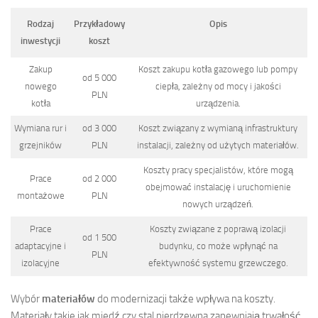
Rodzaj
Przykładowy
Opis
inwestycji
koszt
Zakup
Koszt zakupu kotła gazowego lub pompy
od 5 000
nowego
ciepła, zależny od mocy i jakości
PLN
kotła
urządzenia.
Wymiana rur i
od 3 000
Koszt związany z wymianą infrastruktury
grzejników
PLN
instalacji, zależny od użytych materiałów.
Koszty pracy specjalistów, które mogą
Prace
od 2 000
obejmować instalację i uruchomienie
montażowe
PLN
nowych urządzeń.
Prace
Koszty związane z poprawą izolacji
od 1 500
adaptacyjne i
budynku, co może wpłynąć na
PLN
izolacyjne
efektywność systemu grzewczego.
Wybór
materiałów
do modernizacji także wpływa na koszty.
Materiały takie jak miedź czy stal nierdzewna zapewniają trwałość,