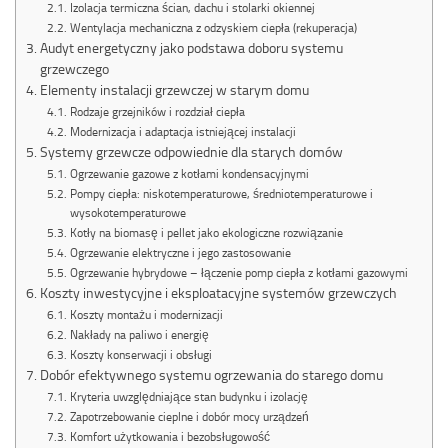
Izolacja termiczna ścian, dachu i stolarki okiennej
Wentylacja mechaniczna z odzyskiem ciepła (rekuperacja)
Audyt energetyczny jako podstawa doboru systemu
grzewczego
Elementy instalacji grzewczej w starym domu
Rodzaje grzejników i rozdział ciepła
Modernizacja i adaptacja istniejącej instalacji
Systemy grzewcze odpowiednie dla starych domów
Ogrzewanie gazowe z kotłami kondensacyjnymi
Pompy ciepła: niskotemperaturowe, średniotemperaturowe i
wysokotemperaturowe
Kotły na biomasę i pellet jako ekologiczne rozwiązanie
Ogrzewanie elektryczne i jego zastosowanie
Ogrzewanie hybrydowe – łączenie pomp ciepła z kotłami gazowymi
Koszty inwestycyjne i eksploatacyjne systemów grzewczych
Koszty montażu i modernizacji
Nakłady na paliwo i energię
Koszty konserwacji i obsługi
Dobór efektywnego systemu ogrzewania do starego domu
Kryteria uwzględniające stan budynku i izolację
Zapotrzebowanie cieplne i dobór mocy urządzeń
Komfort użytkowania i bezobsługowość