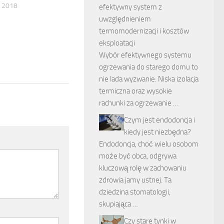
 2018
efektywny system z
uwzględnieniem
termomodernizacji i kosztów
eksploatacji
Wybór efektywnego systemu
ogrzewania do starego domu to
nie lada wyzwanie. Niska izolacja
termiczna oraz wysokie
rachunki za ogrzewanie …
Czym jest endodoncja i
kiedy jest niezbędna?
Endodoncja, choć wielu osobom
może być obca, odgrywa
kluczową rolę w zachowaniu
zdrowia jamy ustnej. Ta
dziedzina stomatologii,
skupiająca …
Czy stare tynki w