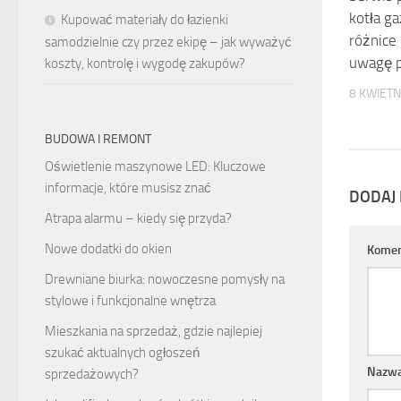
kotła g
Kupować materiały do łazienki
różnice 
samodzielnie czy przez ekipę – jak wyważyć
uwagę p
koszty, kontrolę i wygodę zakupów?
8 KWIETN
BUDOWA I REMONT
Oświetlenie maszynowe LED: Kluczowe
informacje, które musisz znać
DODAJ
Atrapa alarmu – kiedy się przyda?
Nowe dodatki do okien
Komen
Drewniane biurka: nowoczesne pomysły na
stylowe i funkcjonalne wnętrza
Mieszkania na sprzedaż, gdzie najlepiej
szukać aktualnych ogłoszeń
Nazw
sprzedażowych?