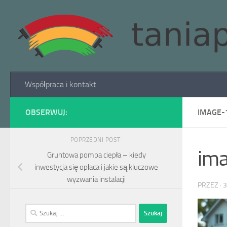
Skip to content
Współpraca i kontakt
OBSERWUJ:
IMAGE-
POPRZEDNI POST
im
Gruntowa pompa ciepła – kiedy
inwestycja się opłaca i jakie są kluczowe
wyzwania instalacji
PRZEZ
·
3
Szukaj: