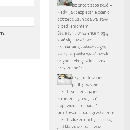
łazience trzeba skuć –
kiedy i jak bezpiecznie ocenić
potrzebę usunięcia warstwy
przed remontem
Stare tynki w łazience mogą
zy.
stać się poważnym
problemem, zwłaszcza gdy
zaczynają wykazywać oznaki
wilgoci, pęknięcia lub luźnej
przyczepności. …
Czy gruntowanie
podłogi w łazience
przed hydroizolacją jest
konieczne i jak wybrać
odpowiedni preparat?
Gruntowanie podłogi w łazience
przed nałożeniem hydroizolacji
jest kluczowe, ponieważ