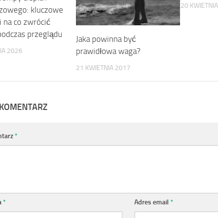
20 KWIETNIA
azowego: kluczowe
i na co zwrócić
odczas przeglądu
Jaka powinna być
prawidłowa waga?
IA 2026
21 KWIETNIA 2017
 KOMENTARZ
tarz
*
a
*
Adres email
*