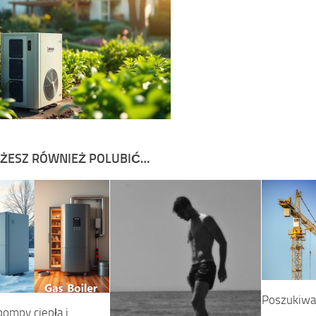
ŻESZ RÓWNIEŻ POLUBIĆ…
Poszukiwa
pompy ciepła i