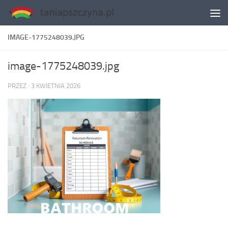
Skip to content
IMAGE-1775248039.JPG
image-1775248039.jpg
PRZEZ
·
3 KWIETNIA 2026