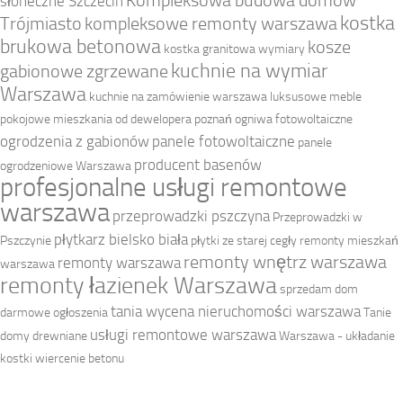
Kompleksowa budowa domów
słoneczne Szczecin
kostka
Trójmiasto
kompleksowe remonty warszawa
brukowa betonowa
kosze
kostka granitowa wymiary
kuchnie na wymiar
gabionowe zgrzewane
Warszawa
kuchnie na zamówienie warszawa
luksusowe meble
pokojowe
mieszkania od dewelopera poznań
ogniwa fotowoltaiczne
ogrodzenia z gabionów
panele fotowoltaiczne
panele
producent basenów
ogrodzeniowe Warszawa
profesjonalne usługi remontowe
warszawa
przeprowadzki pszczyna
Przeprowadzki w
płytkarz bielsko biała
Pszczynie
płytki ze starej cegły
remonty mieszkań
remonty wnętrz warszawa
remonty warszawa
warszawa
remonty łazienek Warszawa
sprzedam dom
tania wycena nieruchomości warszawa
darmowe ogłoszenia
Tanie
usługi remontowe warszawa
domy drewniane
Warszawa - układanie
kostki
wiercenie betonu