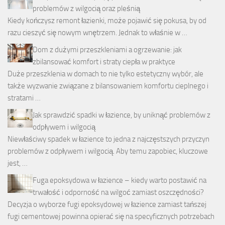
problemów z wilgocią oraz pleśnią
Kiedy kończysz remont łazienki, może pojawić się pokusa, by od
razu cieszyć się nowym wnętrzem. Jednak to właśnie w …
Dom z dużymi przeszkleniami a ogrzewanie: jak
zbilansować komfort i straty ciepła w praktyce
Duże przeszklenia w domach to nie tylko estetyczny wybór, ale
także wyzwanie związane z bilansowaniem komfortu cieplnego i
stratami …
Jak sprawdzić spadki w łazience, by uniknąć problemów z
odpływem i wilgocią
Niewłaściwy spadek w łazience to jedna z najczęstszych przyczyn
problemów z odpływem i wilgocią. Aby temu zapobiec, kluczowe
jest, …
Fuga epoksydowa w łazience – kiedy warto postawić na
trwałość i odporność na wilgoć zamiast oszczędności?
Decyzja o wyborze fugi epoksydowej w łazience zamiast tańszej
fugi cementowej powinna opierać się na specyficznych potrzebach