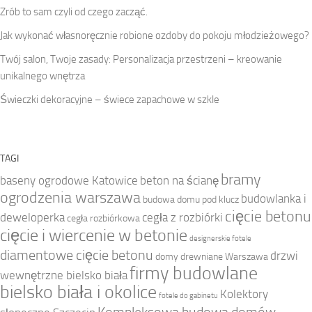
Zrób to sam czyli od czego zacząć.
Jak wykonać własnoręcznie robione ozdoby do pokoju młodzieżowego?
Twój salon, Twoje zasady: Personalizacja przestrzeni – kreowanie
unikalnego wnętrza
Świeczki dekoracyjne – świece zapachowe w szkle
TAGI
bramy
baseny ogrodowe Katowice
beton na ścianę
ogrodzenia warszawa
budowlanka i
budowa domu pod klucz
cięcie betonu
deweloperka
cegła z rozbiórki
cegła rozbiórkowa
cięcie i wiercenie w betonie
designerskie fotele
diamentowe cięcie betonu
drzwi
domy drewniane Warszawa
firmy budowlane
wewnętrzne bielsko biała
bielsko biała i okolice
Kolektory
fotele do gabinetu