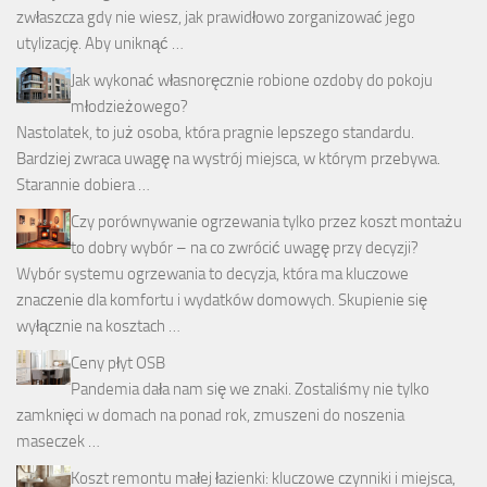
zwłaszcza gdy nie wiesz, jak prawidłowo zorganizować jego
utylizację. Aby uniknąć …
Jak wykonać własnoręcznie robione ozdoby do pokoju
młodzieżowego?
Nastolatek, to już osoba, która pragnie lepszego standardu.
Bardziej zwraca uwagę na wystrój miejsca, w którym przebywa.
Starannie dobiera …
Czy porównywanie ogrzewania tylko przez koszt montażu
to dobry wybór – na co zwrócić uwagę przy decyzji?
Wybór systemu ogrzewania to decyzja, która ma kluczowe
znaczenie dla komfortu i wydatków domowych. Skupienie się
wyłącznie na kosztach …
Ceny płyt OSB
Pandemia dała nam się we znaki. Zostaliśmy nie tylko
zamknięci w domach na ponad rok, zmuszeni do noszenia
maseczek …
Koszt remontu małej łazienki: kluczowe czynniki i miejsca,