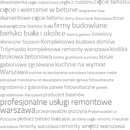
cięcie betonu
deweloperka
cegła z rozbiórki
cegła rozbiórkowa
cięcie i wiercenie w betonie
designerskie fotele
diamentowe cięcie betonu
drzwi
domy drewniane Warszawa
firmy budowlane
wewnętrzne bielsko biała
bielsko biała i okolice
Kolektory
fotele do gabinetu
Kompleksowa budowa domów
słoneczne Szczecin
kostka
Trójmiasto
kompleksowe remonty warszawa
brukowa betonowa
kosze
kostka granitowa wymiary
kuchnie na wymiar
gabionowe zgrzewane
Warszawa
kuchnie na zamówienie warszawa
luksusowe meble
pokojowe
mieszkania od dewelopera poznań
ogniwa fotowoltaiczne
ogrodzenia z gabionów
panele fotowoltaiczne
panele
producent basenów
ogrodzeniowe Warszawa
profesjonalne usługi remontowe
warszawa
przeprowadzki pszczyna
Przeprowadzki w
płytkarz bielsko biała
Pszczynie
płytki ze starej cegły
remonty mieszkań
remonty wnętrz warszawa
remonty warszawa
warszawa