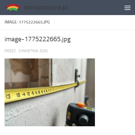
Skip to content
IMAGE-1775222665.JPG
image-1775222665.jpg
PRZEZ
·
3 KWIETNIA 2026