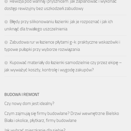
Rewizja pod wanną i prysznicem: jak zaplanować i wykonać
dostęp rewizyjny bez uszkodzeń zabudowy
Błędy przy silikonowaniu łazienki: jak je rozpoznać i jak ich
uniknąć dla trwałego uszczelnienia
Zabudowa rur w łazience płytami g-k: praktyczne wskazówki i
typowe pułapki przy wyborze rozwiązania
Kupować materiały do łazienki samodzielnie czy przez ekipę –
jak wyważyć koszty, kontrolę i wygodę zakupów?
BUDOWA I REMONT
Czy nowy dom jest idealny?
Czym zajmują się firmy budowlane? Drzwi wewnętrzne Bielsko
Biała i okolice, płytkarz, firmy budowlane
Jak wybrać mieszkanie dla siebie?