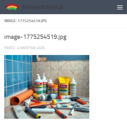
Skip to content
IMAGE-1775254519.JPG
image-1775254519.jpg
PRZEZ
·
4 KWIETNIA 2026