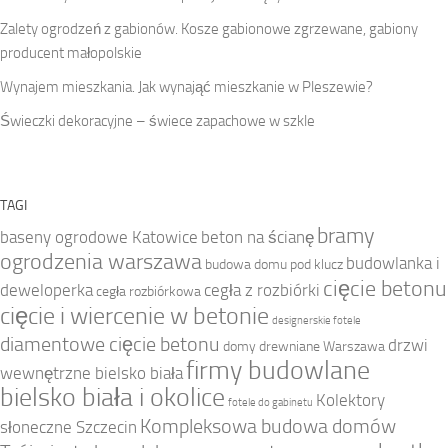
Zalety ogrodzeń z gabionów. Kosze gabionowe zgrzewane, gabiony
producent małopolskie
Wynajem mieszkania. Jak wynająć mieszkanie w Pleszewie?
Świeczki dekoracyjne – świece zapachowe w szkle
TAGI
bramy
baseny ogrodowe Katowice
beton na ścianę
ogrodzenia warszawa
budowlanka i
budowa domu pod klucz
cięcie betonu
deweloperka
cegła z rozbiórki
cegła rozbiórkowa
cięcie i wiercenie w betonie
designerskie fotele
diamentowe cięcie betonu
drzwi
domy drewniane Warszawa
firmy budowlane
wewnętrzne bielsko biała
bielsko biała i okolice
Kolektory
fotele do gabinetu
Kompleksowa budowa domów
słoneczne Szczecin