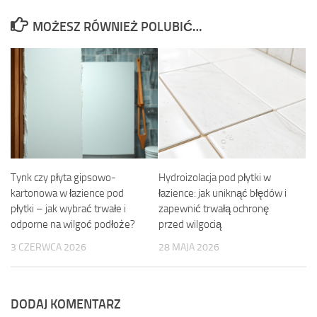
MOŻESZ RÓWNIEŻ POLUBIĆ…
Tynk czy płyta gipsowo-
Hydroizolacja pod płytki w
kartonowa w łazience pod
łazience: jak uniknąć błędów i
płytki – jak wybrać trwałe i
zapewnić trwałą ochronę
odporne na wilgoć podłoże?
przed wilgocią
3 CZERWCA 2026
28 MAJA 2026
DODAJ KOMENTARZ