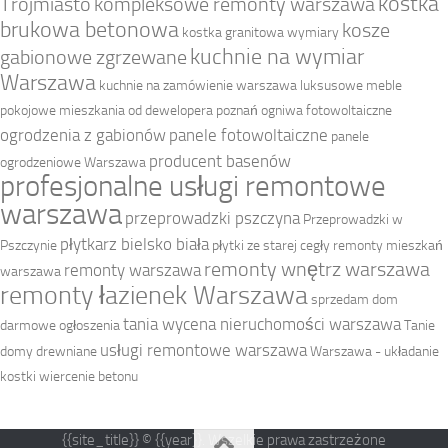
kostka
Trójmiasto
kompleksowe remonty warszawa
brukowa betonowa
kosze
kostka granitowa wymiary
kuchnie na wymiar
gabionowe zgrzewane
Warszawa
kuchnie na zamówienie warszawa
luksusowe meble
pokojowe
mieszkania od dewelopera poznań
ogniwa fotowoltaiczne
ogrodzenia z gabionów
panele fotowoltaiczne
panele
producent basenów
ogrodzeniowe Warszawa
profesjonalne usługi remontowe
warszawa
przeprowadzki pszczyna
Przeprowadzki w
płytkarz bielsko biała
Pszczynie
płytki ze starej cegły
remonty mieszkań
remonty wnętrz warszawa
remonty warszawa
warszawa
remonty łazienek Warszawa
sprzedam dom
tania wycena nieruchomości warszawa
darmowe ogłoszenia
Tanie
usługi remontowe warszawa
domy drewniane
Warszawa - układanie
kostki
wiercenie betonu
{{site_title}} © {{year}}. Wszelkie prawa zastrzeżone