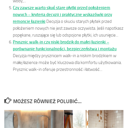
wody,...
Czy zawsze warto skuć stare płytki przed położeniem
nowych – kryteria decyzji i praktyczne wskazówki przy
remoncie łazienki
Decyzja o skuciu starych płytek przed
położeniem nowych nie jest zawsze oczywista. Jeśli napotkasz
popękane, ruszające się lub odspojone płytki, ich usunięcie...
Prysznic walk-in czy niski brodzik do małej łazienki –
porównanie funkcjonalności, bezpieczeństwa i montażu
Decyzja między prysznicem walk-in a niskim brodzikiem w
małej łazience może być kluczowa dla komfortu użytkowania.
Prysznic walk-in oferuje przestronność i łatwość...
MOŻESZ RÓWNIEŻ POLUBIĆ…