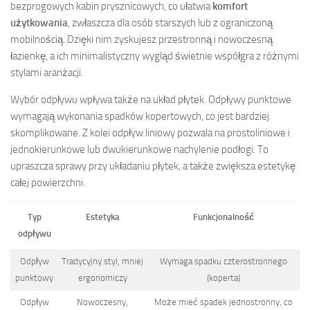
bezprogowych kabin prysznicowych, co ułatwia
komfort
użytkowania
, zwłaszcza dla osób starszych lub z ograniczoną
mobilnością. Dzięki nim zyskujesz przestronną i nowoczesną
łazienkę, a ich minimalistyczny wygląd świetnie współgra z różnymi
stylami aranżacji.
Wybór odpływu wpływa także na układ płytek. Odpływy punktowe
wymagają wykonania spadków kopertowych, co jest bardziej
skomplikowane. Z kolei odpływ liniowy pozwala na prostoliniowe i
jednokierunkowe lub dwukierunkowe nachylenie podłogi. To
upraszcza sprawy przy układaniu płytek, a także zwiększa estetykę
całej powierzchni.
Typ
Estetyka
Funkcjonalność
odpływu
Odpływ
Tradycyjny styl, mniej
Wymaga spadku czterostronnego
punktowy
ergonomiczy
(koperta)
Odpływ
Nowoczesny,
Może mieć spadek jednostronny, co