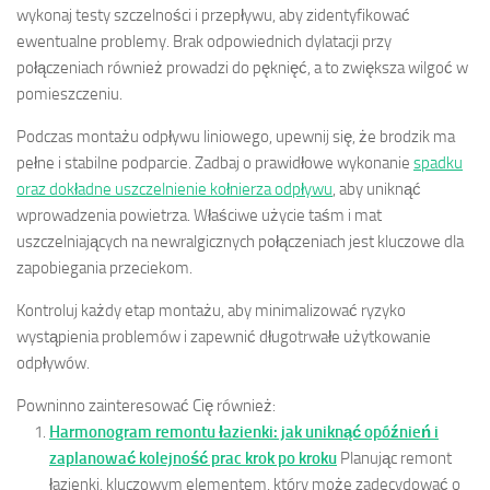
wykonaj testy szczelności i przepływu, aby zidentyfikować
ewentualne problemy. Brak odpowiednich dylatacji przy
połączeniach również prowadzi do pęknięć, a to zwiększa wilgoć w
pomieszczeniu.
Podczas montażu odpływu liniowego, upewnij się, że brodzik ma
pełne i stabilne podparcie. Zadbaj o prawidłowe wykonanie
spadku
oraz dokładne uszczelnienie kołnierza odpływu
, aby uniknąć
wprowadzenia powietrza. Właściwe użycie taśm i mat
uszczelniających na newralgicznych połączeniach jest kluczowe dla
zapobiegania przeciekom.
Kontroluj każdy etap montażu, aby minimalizować ryzyko
wystąpienia problemów i zapewnić długotrwałe użytkowanie
odpływów.
Powninno zainteresować Cię również:
Harmonogram remontu łazienki: jak uniknąć opóźnień i
zaplanować kolejność prac krok po kroku
Planując remont
łazienki, kluczowym elementem, który może zadecydować o