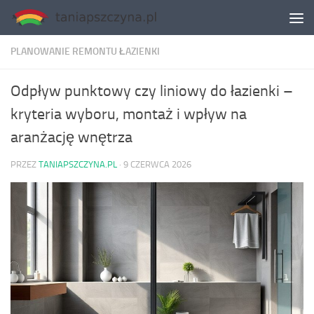
Skip to content
PLANOWANIE REMONTU ŁAZIENKI
Odpływ punktowy czy liniowy do łazienki –
kryteria wyboru, montaż i wpływ na
aranżację wnętrza
PRZEZ
TANIAPSZCZYNA.PL
·
9 CZERWCA 2026