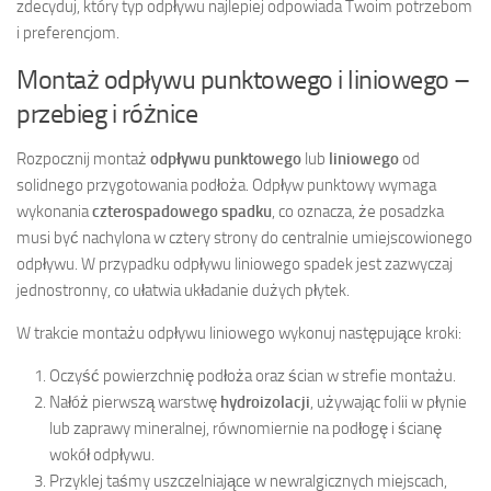
zdecyduj, który typ odpływu najlepiej odpowiada Twoim potrzebom
i preferencjom.
Montaż odpływu punktowego i liniowego –
przebieg i różnice
Rozpocznij montaż
odpływu punktowego
lub
liniowego
od
solidnego przygotowania podłoża. Odpływ punktowy wymaga
wykonania
czterospadowego spadku
, co oznacza, że posadzka
musi być nachylona w cztery strony do centralnie umiejscowionego
odpływu. W przypadku odpływu liniowego spadek jest zazwyczaj
jednostronny, co ułatwia układanie dużych płytek.
W trakcie montażu odpływu liniowego wykonuj następujące kroki:
Oczyść powierzchnię podłoża oraz ścian w strefie montażu.
Nałóż pierwszą warstwę
hydroizolacji
, używając folii w płynie
lub zaprawy mineralnej, równomiernie na podłogę i ścianę
wokół odpływu.
Przyklej taśmy uszczelniające w newralgicznych miejscach,