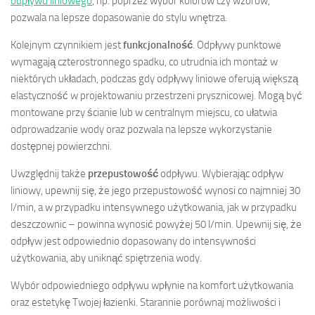
odpływu liniowego
, np. poprzez wybór kolorów czy wzorów,
pozwala na lepsze dopasowanie do stylu wnętrza.
Kolejnym czynnikiem jest
funkcjonalność
. Odpływy punktowe
wymagają czterostronnego spadku, co utrudnia ich montaż w
niektórych układach, podczas gdy odpływy liniowe oferują większą
elastyczność w projektowaniu przestrzeni prysznicowej. Mogą być
montowane przy ścianie lub w centralnym miejscu, co ułatwia
odprowadzanie wody oraz pozwala na lepsze wykorzystanie
dostępnej powierzchni.
Uwzględnij także
przepustowość
odpływu. Wybierając odpływ
liniowy, upewnij się, że jego przepustowość wynosi co najmniej 30
l/min, a w przypadku intensywnego użytkowania, jak w przypadku
deszczownic – powinna wynosić powyżej 50 l/min. Upewnij się, że
odpływ jest odpowiednio dopasowany do intensywności
użytkowania, aby uniknąć spiętrzenia wody.
Wybór odpowiedniego odpływu wpłynie na komfort użytkowania
oraz estetykę Twojej łazienki. Starannie porównaj możliwości i