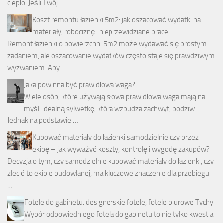
ciepło. Jeśli Twój …
Koszt remontu łazienki 5m2: jak oszacować wydatki na
materiały, robociznę i nieprzewidziane prace
Remont łazienki o powierzchni 5m2 może wydawać się prostym
zadaniem, ale oszacowanie wydatków często staje się prawdziwym
wyzwaniem. Aby …
Jaka powinna być prawidłowa waga?
Wiele osób, które używają słowa prawidłowa waga mają na
myśli idealną sylwetkę, która wzbudza zachwyt, podziw.
Jednak na podstawie …
Kupować materiały do łazienki samodzielnie czy przez
ekipę – jak wyważyć koszty, kontrolę i wygodę zakupów?
Decyzja o tym, czy samodzielnie kupować materiały do łazienki, czy
zlecić to ekipie budowlanej, ma kluczowe znaczenie dla przebiegu
…
Fotele do gabinetu: designerskie fotele, fotele biurowe Tychy
Wybór odpowiedniego fotela do gabinetu to nie tylko kwestia