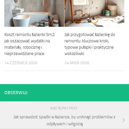
Koszt remontu łazienki 5m2:
Jak przygotować łazienkę do
jak oszacować wydatki na
remontu: kluczowe kroki,
materiały, robociznę i
typowe pułapki i praktyczne
nieprzewidziane prace
wskazówki
14 CZERWCA 2026
24 MAJA 2026
OBSERWUJ:
NASTĘPNY POST
Jak sprawdzić spadki w łazience, by uniknąć problemów z
odpływem i wilgocią