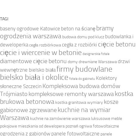
TAGI
bramy
baseny ogrodowe Katowice
beton na ścianę
ogrodzenia warszawa
budowlanka i
budowa domu pod klucz
cięcie betonu
deweloperka
cegła z rozbiórki
cegła rozbiórkowa
cięcie i wiercenie w betonie
designerskie fotele
diamentowe cięcie betonu
drzwi
domy drewniane Warszawa
firmy budowlane
wewnętrzne bielsko biała
bielsko biała i okolice
Kolektory
fotele do gabinetu
Kompleksowa budowa domów
słoneczne Szczecin
kostka
Trójmiasto
kompleksowe remonty warszawa
brukowa betonowa
kosze
kostka granitowa wymiary
kuchnie na wymiar
gabionowe zgrzewane
Warszawa
kuchnie na zamówienie warszawa
luksusowe meble
pokojowe
mieszkania od dewelopera poznań
ogniwa fotowoltaiczne
ogrodzenia z gabionów
panele fotowoltaiczne
panele