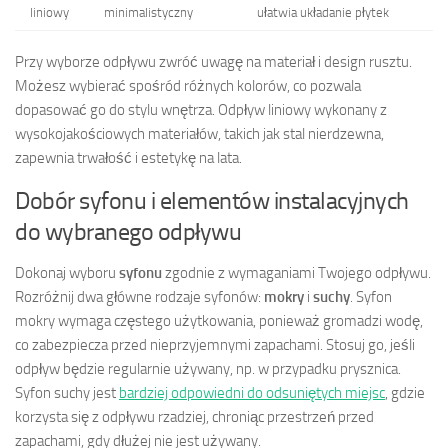
liniowy
minimalistyczny
ułatwia układanie płytek
Przy wyborze odpływu zwróć uwagę na materiał i design rusztu.
Możesz wybierać spośród różnych kolorów, co pozwala
dopasować go do stylu wnętrza. Odpływ liniowy wykonany z
wysokojakościowych materiałów, takich jak stal nierdzewna,
zapewnia trwałość i estetykę na lata.
Dobór syfonu i elementów instalacyjnych
do wybranego odpływu
Dokonaj wyboru
syfonu
zgodnie z wymaganiami Twojego odpływu.
Rozróżnij dwa główne rodzaje syfonów:
mokry
i
suchy
. Syfon
mokry wymaga częstego użytkowania, ponieważ gromadzi wodę,
co zabezpiecza przed nieprzyjemnymi zapachami. Stosuj go, jeśli
odpływ będzie regularnie używany, np. w przypadku prysznica.
Syfon suchy jest
bardziej odpowiedni do odsuniętych miejsc
, gdzie
korzysta się z odpływu rzadziej, chroniąc przestrzeń przed
zapachami, gdy dłużej nie jest używany.