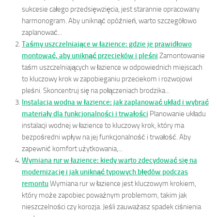
sukcesie całego przedsięwzięcia, jest starannie opracowany
harmonogram. Aby uniknąć opóźnień, warto szczegółowo
zaplanować...
Taśmy uszczelniające w łazience: gdzie je prawidłowo
montować, aby uniknąć przecieków i pleśni
Zamontowanie
taśm uszczelniających w łazience w odpowiednich miejscach
to kluczowy krok w zapobieganiu przeciekom i rozwojowi
pleśni. Skoncentruj się na połączeniach brodzika...
Instalacja wodna w łazience: jak zaplanować układ i wybrać
materiały dla funkcjonalności i trwałości
Planowanie układu
instalacji wodnej w łazience to kluczowy krok, który ma
bezpośredni wpływ na jej funkcjonalność i trwałość. Aby
zapewnić komfort użytkowania,...
Wymiana rur w łazience: kiedy warto zdecydować się na
modernizację i jak uniknąć typowych błędów podczas
remontu
Wymiana rur w łazience jest kluczowym krokiem,
który może zapobiec poważnym problemom, takim jak
nieszczelności czy korozja. Jeśli zauważasz spadek ciśnienia