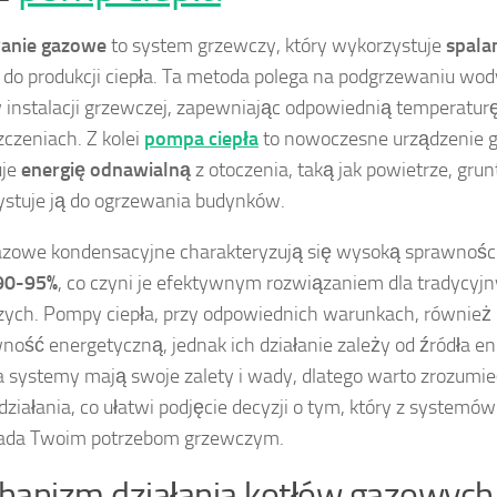
anie gazowe
to system grzewczy, który wykorzystuje
spala
do produkcji ciepła. Ta metoda polega na podgrzewaniu wod
 instalacji grzewczej, zapewniając odpowiednią temperatur
czeniach. Z kolei
pompa ciepła
to nowoczesne urządzenie g
uje
energię odnawialną
z otoczenia, taką jak powietrze, grunt
stuje ją do ogrzewania budynków.
azowe kondensacyjne charakteryzują się wysoką sprawności
90-95%
, co czyni je efektywnym rozwiązaniem dla tradycy
ych. Pompy ciepła, przy odpowiednich warunkach, również 
ność energetyczną, jednak ich działanie zależy od źródła ene
systemy mają swoje zalety i wady, dlatego warto zrozumi
działania, co ułatwi podjęcie decyzji o tym, który z systemów 
ada Twoim potrzebom grzewczym.
anizm działania kotłów gazowych