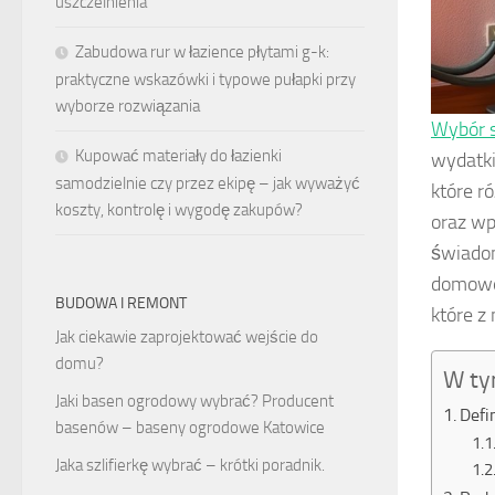
uszczelnienia
Zabudowa rur w łazience płytami g-k:
praktyczne wskazówki i typowe pułapki przy
wyborze rozwiązania
Wybór 
Kupować materiały do łazienki
wydatk
samodzielnie czy przez ekipę – jak wyważyć
które r
koszty, kontrolę i wygodę zakupów?
oraz wp
świadom
domoweg
BUDOWA I REMONT
które z
Jak ciekawie zaprojektować wejście do
domu?
W ty
Jaki basen ogrodowy wybrać? Producent
Defi
basenów – baseny ogrodowe Katowice
Jaka szlifierkę wybrać – krótki poradnik.