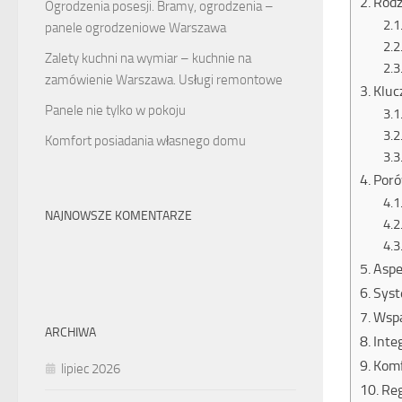
Rodz
Ogrodzenia posesji. Bramy, ogrodzenia –
panele ogrodzeniowe Warszawa
Zalety kuchni na wymiar – kuchnie na
zamówienie Warszawa. Usługi remontowe
Kluc
Panele nie tylko w pokoju
Komfort posiadania własnego domu
Poró
NAJNOWSZE KOMENTARZE
Aspe
Syst
Wspa
ARCHIWA
Inte
Komf
lipiec 2026
Reg