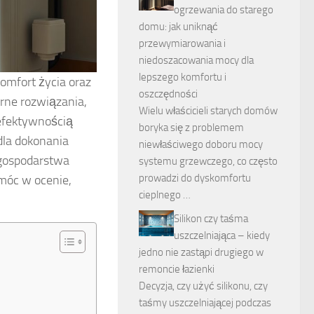
ogrzewania do starego
domu: jak uniknąć
przewymiarowania i
niedoszacowania mocy dla
lepszego komfortu i
omfort życia oraz
oszczędności
rne rozwiązania,
Wielu właścicieli starych domów
, efektywnością
boryka się z problemem
dla dokonania
niewłaściwego doboru mocy
 gospodarstwa
systemu grzewczego, co często
prowadzi do dyskomfortu
móc w ocenie,
cieplnego …
Silikon czy taśma
uszczelniająca – kiedy
jedno nie zastąpi drugiego w
remoncie łazienki
Decyzja, czy użyć silikonu, czy
taśmy uszczelniającej podczas