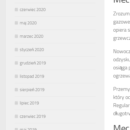
czerwiec 2020
Zrozum,
gazowe 
maj 2020
opiera 
marzec 2020
grzewc
styczeń 2020
Nowocz
odzysku
grudzień 2019
osiąga 
ogrzewa
listopad 2019
Przemyś
sierpień 2019
który o
lipiec 2019
Regular
długot
czerwiec 2019
Mech
maj 2019