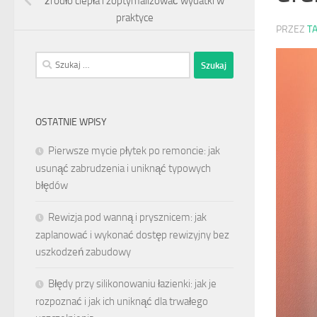
źródło ciepła i zoptymalizować wydatki w
praktyce
PRZEZ
T
Szukaj:
OSTATNIE WPISY
Pierwsze mycie płytek po remoncie: jak
usunąć zabrudzenia i uniknąć typowych
błędów
Rewizja pod wanną i prysznicem: jak
zaplanować i wykonać dostęp rewizyjny bez
uszkodzeń zabudowy
Błędy przy silikonowaniu łazienki: jak je
rozpoznać i jak ich uniknąć dla trwałego