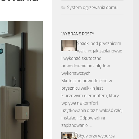
System ogrzewania domu
WYBRANE POSTY
Spadki pod prysznicem
walk-in: jak zaplanować
i wykonać skuteczne
odwodnienie bez błędów
wykonawczych
Skuteczne odwodnienie w
prysznicu walk-in jest
kluczowym elementem, który
wpływa na komfort
użytkowania oraz trwałość całej
instalacji. Odpowiednie
zaplanowanie …
Błędy przy wyborze