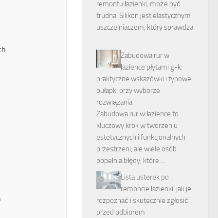
remontu łazienki, może być
trudna. Silikon jest elastycznym
uszczelniaczem, który sprawdza
…
ch
Zabudowa rur w
łazience płytami g-k:
praktyczne wskazówki i typowe
pułapki przy wyborze
rozwiązania
Zabudowa rur w łazience to
kluczowy krok w tworzeniu
estetycznych i funkcjonalnych
przestrzeni, ale wiele osób
popełnia błędy, które …
Lista usterek po
remoncie łazienki: jak je
h
rozpoznać i skutecznie zgłosić
przed odbiorem