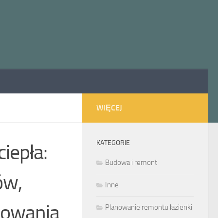
WIĘCEJ
KATEGORIE
iepła:
Budowa i remont
ów,
Inne
kowania
Planowanie remontu łazienki