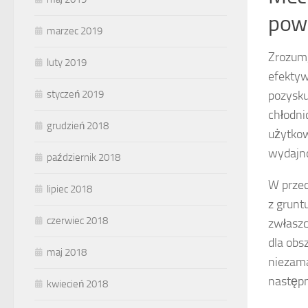
powi
marzec 2019
Zrozum,
luty 2019
efektyw
pozysku
styczeń 2019
chłodni
grudzień 2018
użytkow
wydajno
październik 2018
W prze
lipiec 2018
z grunt
czerwiec 2018
zwłaszc
dla obs
maj 2018
niezama
następn
kwiecień 2018