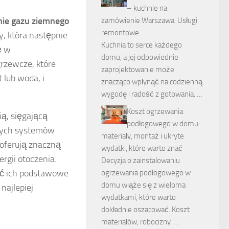
– kuchnie na
nie gazu ziemnego
zamówienie Warszawa. Usługi
remontowe
y, która następnie
Kuchnia to serce każdego
ę w
domu, a jej odpowiednie
rzewcze, które
zaprojektowanie może
 lub woda, i
znacząco wpłynąć na codzienną
wygodę i radość z gotowania. …
Koszt ogrzewania
ą, sięgającą
podłogowego w domu:
jnych systemów
materiały, montaż i ukryte
oferują znaczną
wydatki, które warto znać
rgii otoczenia.
Decyzja o zainstalowaniu
eć ich podstawowe
ogrzewania podłogowego w
domu wiąże się z wieloma
najlepiej
wydatkami, które warto
dokładnie oszacować. Koszt
materiałów, robocizny …