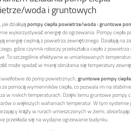
etrze/woda i gruntowych
 jak działają
pompy ciepła powietrze/woda
i
gruntowe pom
nie wykorzystywać energię do ogrzewania. Pompy ciepła 
ją energię cieplną z powietrza zewnętrznego. Działają na z
czego, gdzie czynnik roboczy przekształca ciepło z powietrza 
e. To szczególnie efektywne w umiarkowanych temperaturac
ść może spadać w miarę obniżania się temperatury zewnęt
ciwieństwie do pomp powietrznych,
gruntowe pompy ciepła
u za pomocą wymienników ciepła, co pozwala im na stabilni
za w niskich temperaturach. Dzięki temu gruntowe pompy ci
zarów o większych wahaniach temperatur. W tym systemie 
rzający krąży w rurach umieszczonych w ziemi, absorbując c
ie przekłada się na wydajne ogrzewanie budynku.