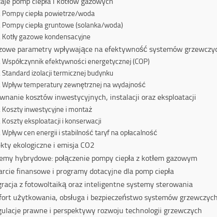
aje pomp ciepła i kotłów gazowych
Pompy ciepła powietrze/woda
Pompy ciepła gruntowe (solanka/woda)
Kotły gazowe kondensacyjne
zowe parametry wpływające na efektywność systemów grzewczy
Współczynnik efektywności energetycznej (COP)
Standard izolacji termicznej budynku
Wpływ temperatury zewnętrznej na wydajność
wnanie kosztów inwestycyjnych, instalacji oraz eksploatacji
Koszty inwestycyjne i montaż
Koszty eksploatacji i konserwacji
Wpływ cen energii i stabilność taryf na opłacalność
kty ekologiczne i emisja CO2
emy hybrydowe: połączenie pompy ciepła z kotłem gazowym
rcie finansowe i programy dotacyjne dla pomp ciepła
gracja z fotowoltaiką oraz inteligentne systemy sterowania
ort użytkowania, obsługa i bezpieczeństwo systemów grzewczyc
ulacje prawne i perspektywy rozwoju technologii grzewczych