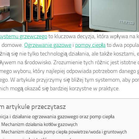
systemu grzewczego
to kluczowa decyzja, która wpływa na k
i domowe.
Ogrzewanie gazowe
i
pompy ciepła
to dwa popula
óżnią się nie tylko technologią działania, ale także kosztami
ływem na środowisko. Zrozumienie tych różnic jest istotne 
ego wyboru, który najlepiej odpowiada potrzebom danego
o. W artykule przyjrzymy się bliżej tym systemom, aby po
 nich mogą okazać się bardziej korzystne w praktyce.
m artykule przeczytasz
nicja i działanie ogrzewania gazowego oraz pomp ciepła
Mechanizm działania kotłów gazowych
Mechanizm działania pomp ciepła powietrze/woda i gruntowych