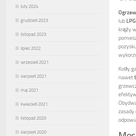
luty 2024
Ogrzew
lub
LPG
grudzień 2023
krąży w
listopad 2023
pomiesz
pozysk
lipiec 2022
wykorzy
wrzesień 2021
Kotły g
sierpień 2021
nawet
grzewcz
maj 2021
efektyw
Obydwa 
kwiecień 2021
zasady 
listopad 2020
odpowi
sierpień 2020
Mech