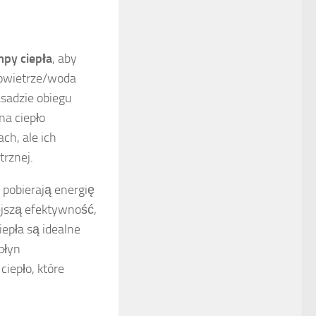
py ciepła
, aby
powietrze/woda
asadzie obiegu
na ciepło
h, ale ich
rznej.
pobierają energię
ejszą efektywność,
epła są idealne
płyn
iepło, które