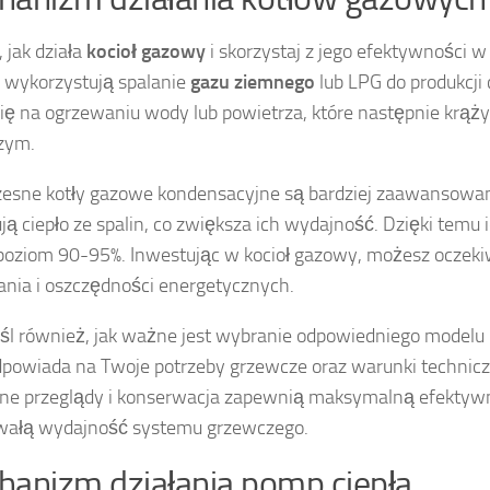
 jak działa
kocioł gazowy
i skorzystaj z jego efektywności w
wykorzystują spalanie
gazu ziemnego
lub LPG do produkcji 
się na ogrzewaniu wody lub powietrza, które następnie krąż
zym.
esne kotły gazowe kondensacyjne są bardziej zaawansowa
ją ciepło ze spalin, co zwiększa ich wydajność. Dzięki temu
poziom 90-95%. Inwestując w kocioł gazowy, możesz oczeki
nia i oszczędności energetycznych.
l również, jak ważne jest wybranie odpowiedniego modelu 
dpowiada na Twoje potrzeby grzewcze oraz warunki technic
ne przeglądy i konserwacja zapewnią maksymalną efektyw
rwałą wydajność systemu grzewczego.
anizm działania pomp ciepła