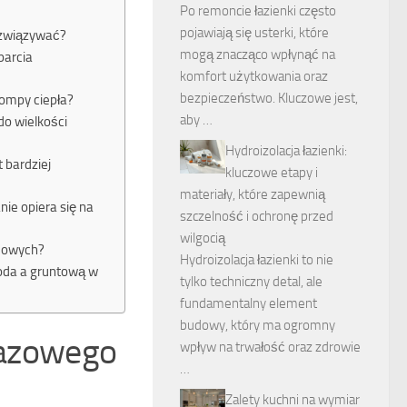
Po remoncie łazienki często
pojawiają się usterki, które
rozwiązywać?
mogą znacząco wpłynąć na
parcia
komfort użytkowania oraz
bezpieczeństwo. Kluczowe jest,
pompy ciepła?
aby …
do wielkości
Hydroizolacja łazienki:
 bardziej
kluczowe etapy i
materiały, które zapewnią
nie opiera się na
szczelność i ochronę przed
wilgocią
ydowych?
Hydroizolacja łazienki to nie
woda a gruntową w
tylko techniczny detal, ale
fundamentalny element
budowy, który ma ogromny
 gazowego
wpływ na trwałość oraz zdrowie
…
Zalety kuchni na wymiar