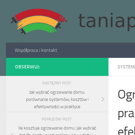
Skip to content
Współpraca i kontakt
OBSERWUJ:
SYSTEM
NASTĘPNY POST
Ogr
Jak wybrać ogrzewanie domu:
porównanie systemów, kosztów i
efektywności w praktyce
pra
POPRZEDNI POST
efe
Ile kosztuje ogrzewanie domu: jak wybrać