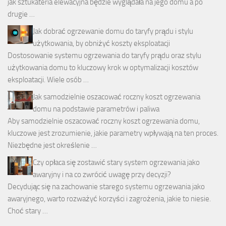
jak sztukateria elewacyjna będzie wyglądała na jego domu a po
drugie …
Jak dobrać ogrzewanie domu do taryfy prądu i stylu
użytkowania, by obniżyć koszty eksploatacji
Dostosowanie systemu ogrzewania do taryfy prądu oraz stylu
użytkowania domu to kluczowy krok w optymalizacji kosztów
eksploatacji. Wiele osób …
Jak samodzielnie oszacować roczny koszt ogrzewania
domu na podstawie parametrów i paliwa
Aby samodzielnie oszacować roczny koszt ogrzewania domu,
kluczowe jest zrozumienie, jakie parametry wpływają na ten proces.
Niezbędne jest określenie …
Czy opłaca się zostawić stary system ogrzewania jako
awaryjny i na co zwrócić uwagę przy decyzji?
Decydując się na zachowanie starego systemu ogrzewania jako
awaryjnego, warto rozważyć korzyści i zagrożenia, jakie to niesie.
Choć stary …