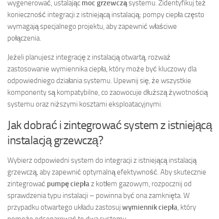
wygenerować, ustalając
moc grzewczą
systemu. Zidentyfikuj też
konieczność integracji z istniejącą instalacją; pompy ciepła często
wymagają specjalnego projektu, aby zapewnić właściwe
połączenia.
Jeżeli planujesz integrację z instalacją otwartą, rozważ
zastosowanie wymiennika ciepła, który może być kluczowy dla
odpowiedniego działania systemu. Upewnij się, że wszystkie
komponenty są kompatybilne, co zaowocuje dłuższą żywotnością
systemu oraz niższymi kosztami eksploatacyjnymi.
Jak dobrać i zintegrować system z istniejącą
instalacją grzewczą?
Wybierz odpowiedni system do integracji z istniejącą instalacją
grzewczą, aby zapewnić optymalną efektywność. Aby skutecznie
zintegrować
pumpę ciepła
z kotłem gazowym, rozpocznij od
sprawdzenia typu instalacji – powinna być ona zamknięta. W
przypadku otwartego układu zastosuj
wymiennik ciepła
, który
pomoże odseparować te dwa systemy.