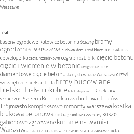
Warszawa
TAGI
bramy
baseny ogrodowe Katowice
beton na ścianę
ogrodzenia warszawa
budowlanka i
budowa domu pod klucz
cięcie betonu
deweloperka
cegła z rozbiórki
cegła rozbiórkowa
cięcie i wiercenie w betonie
designerskie fotele
diamentowe cięcie betonu
drzwi
domy drewniane Warszawa
firmy budowlane
wewnętrzne bielsko biała
bielsko biała i okolice
Kolektory
fotele do gabinetu
Kompleksowa budowa domów
słoneczne Szczecin
kostka
Trójmiasto
kompleksowe remonty warszawa
brukowa betonowa
kosze
kostka granitowa wymiary
kuchnie na wymiar
gabionowe zgrzewane
Warszawa
kuchnie na zamówienie warszawa
luksusowe meble