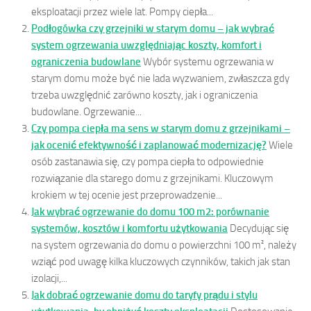
eksploatacji przez wiele lat. Pompy ciepła...
Podłogówka czy grzejniki w starym domu – jak wybrać
system ogrzewania uwzględniając koszty, komfort i
ograniczenia budowlane
Wybór systemu ogrzewania w
starym domu może być nie lada wyzwaniem, zwłaszcza gdy
trzeba uwzględnić zarówno koszty, jak i ograniczenia
budowlane. Ogrzewanie...
Czy pompa ciepła ma sens w starym domu z grzejnikami –
jak ocenić efektywność i zaplanować modernizację?
Wiele
osób zastanawia się, czy pompa ciepła to odpowiednie
rozwiązanie dla starego domu z grzejnikami. Kluczowym
krokiem w tej ocenie jest przeprowadzenie...
Jak wybrać ogrzewanie do domu 100 m2: porównanie
systemów, kosztów i komfortu użytkowania
Decydując się
na system ogrzewania do domu o powierzchni 100 m², należy
wziąć pod uwagę kilka kluczowych czynników, takich jak stan
izolacji,...
Jak dobrać ogrzewanie domu do taryfy prądu i stylu