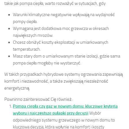
takie jak pompa ciepła, warto rozważyć w sytuacjach, gdy:
Warunki klimatyczne negatywnie wpływają na wydajność
pompy ciepła.
Wymagana jest dodatkowa moc grzewcza w okresach
największych mrozów.
Chcesz obniżyć koszty eksploatacji w umiarkowanych
temperaturach.
Masz stary dom o umiarkowanym stanie izolacji, gdzie sama
pompa ciepła mogłaby nie wystarczyć.
W takich przypadkach hybrydowe systemy ogrzewania zapewniają
komfort i niezawodność, a także zwiększają niezależność
energetyczną.
Powninno zainteresować Cię również:
Pompa ciepła czy gaz w nowym domu: kluczowe kryteria
wyboru i najczęstsze pułapki przy decyzji
Wybór
odpowiedniego systemu grzewczego w nowym domu to
kluczowa decyzja, która wpłynie na komfort i koszty