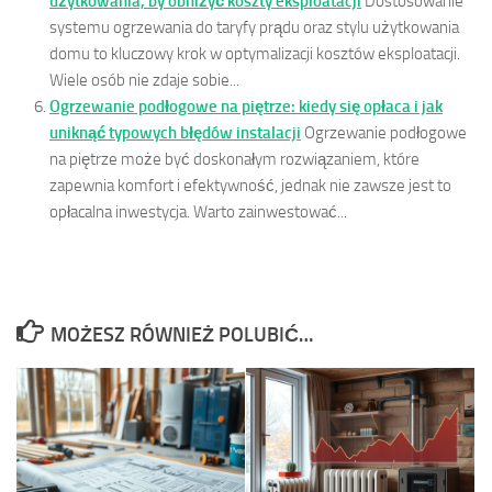
użytkowania, by obniżyć koszty eksploatacji
Dostosowanie
systemu ogrzewania do taryfy prądu oraz stylu użytkowania
domu to kluczowy krok w optymalizacji kosztów eksploatacji.
Wiele osób nie zdaje sobie...
Ogrzewanie podłogowe na piętrze: kiedy się opłaca i jak
uniknąć typowych błędów instalacji
Ogrzewanie podłogowe
na piętrze może być doskonałym rozwiązaniem, które
zapewnia komfort i efektywność, jednak nie zawsze jest to
opłacalna inwestycja. Warto zainwestować...
MOŻESZ RÓWNIEŻ POLUBIĆ…