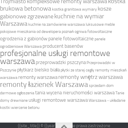
kostka
Trójmiasto
kompleksowe remonty warszawa
brukowa betonowa
kosze
kostka granitowa wymiary
kuchnie na wymiar
gabionowe zgrzewane
Warszawa
kuchnie na zamówienie warszawa
luksusowe meble
pokojowe
mieszkania od dewelopera poznań
ogniwa fotowoltaiczne
ogrodzenia z gabionów
panele fotowoltaiczne
panele
producent basenów
ogrodzeniowe Warszawa
profesjonalne usługi remontowe
warszawa
przeprowadzki pszczyna
Przeprowadzki w
płytkarz bielsko biała
Pszczynie
płytki ze starej cegły
remonty mieszkań
remonty wnętrz warszawa
remonty warszawa
warszawa
remonty łazienek Warszawa
sprzedam dom
tania wycena nieruchomości warszawa
darmowe ogłoszenia
Tanie
usługi remontowe warszawa
domy drewniane
Warszawa - układanie
kostki
wiercenie betonu
{{site_title}} © {{year}}. Wszelkie prawa zastrzeżone