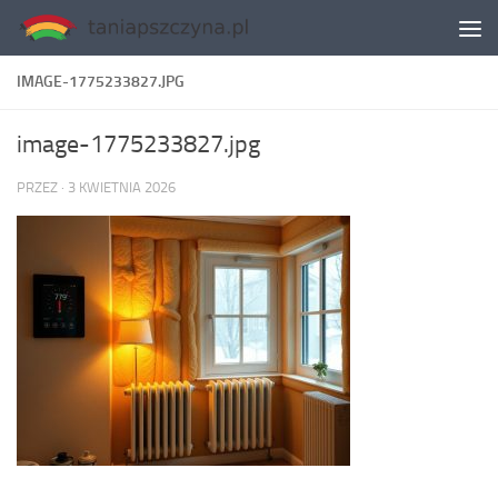
Skip to content
IMAGE-1775233827.JPG
image-1775233827.jpg
PRZEZ
·
3 KWIETNIA 2026