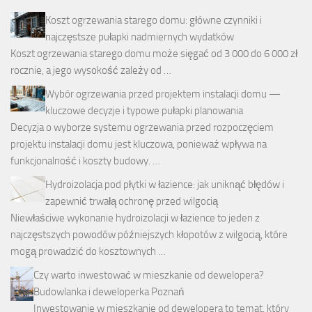
Koszt ogrzewania starego domu: główne czynniki i
najczęstsze pułapki nadmiernych wydatków
Koszt ogrzewania starego domu może sięgać od 3 000 do 6 000 zł
rocznie, a jego wysokość zależy od …
Wybór ogrzewania przed projektem instalacji domu —
kluczowe decyzje i typowe pułapki planowania
Decyzja o wyborze systemu ogrzewania przed rozpoczęciem
projektu instalacji domu jest kluczowa, ponieważ wpływa na
funkcjonalność i koszty budowy. …
Hydroizolacja pod płytki w łazience: jak uniknąć błędów i
zapewnić trwałą ochronę przed wilgocią
Niewłaściwe wykonanie hydroizolacji w łazience to jeden z
najczęstszych powodów późniejszych kłopotów z wilgocią, które
mogą prowadzić do kosztownych …
Czy warto inwestować w mieszkanie od dewelopera?
Budowlanka i deweloperka Poznań
Inwestowanie w mieszkanie od dewelopera to temat, który