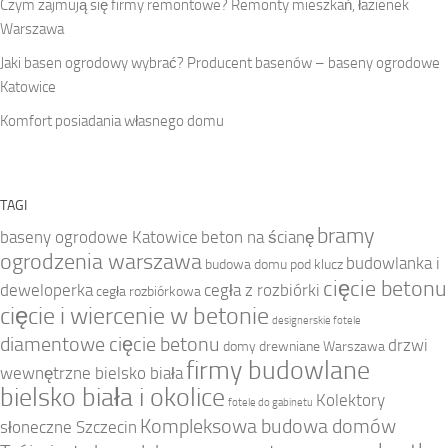
Czym zajmują się firmy remontowe? Remonty mieszkań, łazienek
Warszawa
Jaki basen ogrodowy wybrać? Producent basenów – baseny ogrodowe
Katowice
Komfort posiadania własnego domu
TAGI
bramy
baseny ogrodowe Katowice
beton na ścianę
ogrodzenia warszawa
budowlanka i
budowa domu pod klucz
cięcie betonu
deweloperka
cegła z rozbiórki
cegła rozbiórkowa
cięcie i wiercenie w betonie
designerskie fotele
diamentowe cięcie betonu
drzwi
domy drewniane Warszawa
firmy budowlane
wewnętrzne bielsko biała
bielsko biała i okolice
Kolektory
fotele do gabinetu
Kompleksowa budowa domów
słoneczne Szczecin