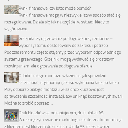
Rynki finansowe, czy lotto może pomóc?
Rynki finansowe mogą w niezwykle łatwy sposób stać się
rozregulowane. Dzieje się tak najczęściej w sytuacji kiedy to
wygórowane …
Grzejniki czy ogrzewanie podłogowe przy remoncie –
wybór systemu dostosowany do zakresu i potrzeb
Podczas remontu często stajemy przed wyborem odpowiedniego
systemu grzewczego. Grzejniki mogą wydawać się prostszym
rozwiązaniem, ale ogrzewanie podłogowe oferuje …
Odbiór białego montażu w łazience: jak sprawdzić
szczelność, ergonomię i jakość wykonania krok po kroku
Przy odbiorze białego montażu w łazience kluczowe jest
sprawdzenie szczelności instalacji, aby uniknąć kosztownych awarii.
Można to zrobić poprzez …
Druk bloczków samokopiujących, druk ulotek A5
W dzisiejszym świecie marketingu, skuteczna komunikacja
z klientem jest kluczem do sukcesu. Ulotki A5, dzięki swojej