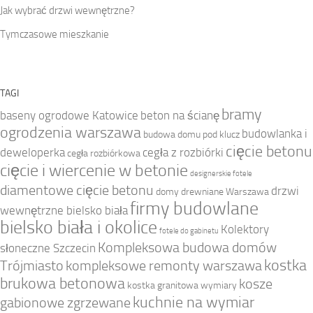
Jak wybrać drzwi wewnętrzne?
Tymczasowe mieszkanie
TAGI
bramy
baseny ogrodowe Katowice
beton na ścianę
ogrodzenia warszawa
budowlanka i
budowa domu pod klucz
cięcie betonu
deweloperka
cegła z rozbiórki
cegła rozbiórkowa
cięcie i wiercenie w betonie
designerskie fotele
diamentowe cięcie betonu
drzwi
domy drewniane Warszawa
firmy budowlane
wewnętrzne bielsko biała
bielsko biała i okolice
Kolektory
fotele do gabinetu
Kompleksowa budowa domów
słoneczne Szczecin
kostka
Trójmiasto
kompleksowe remonty warszawa
brukowa betonowa
kosze
kostka granitowa wymiary
kuchnie na wymiar
gabionowe zgrzewane