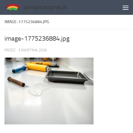
Skip to content
IMAGE-1775236884.JPG
image-1775236884.jpg
PRZEZ
·
3 KWIETNIA 2026