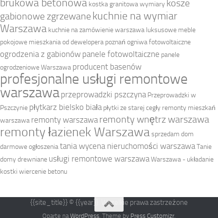
brukowa betonowa
kosze
kostka granitowa wymiary
kuchnie na wymiar
gabionowe zgrzewane
Warszawa
kuchnie na zamówienie warszawa
luksusowe meble
pokojowe
mieszkania od dewelopera poznań
ogniwa fotowoltaiczne
ogrodzenia z gabionów
panele fotowoltaiczne
panele
producent basenów
ogrodzeniowe Warszawa
profesjonalne usługi remontowe
warszawa
przeprowadzki pszczyna
Przeprowadzki w
płytkarz bielsko biała
Pszczynie
płytki ze starej cegły
remonty mieszkań
remonty wnętrz warszawa
remonty warszawa
warszawa
remonty łazienek Warszawa
sprzedam dom
tania wycena nieruchomości warszawa
darmowe ogłoszenia
Tanie
usługi remontowe warszawa
domy drewniane
Warszawa - układanie
kostki
wiercenie betonu
{{site_title}} © {{year}}. Wszelkie prawa zastrzeżone
Oparte na
WordPress
. Theme by
Press Customizr
.