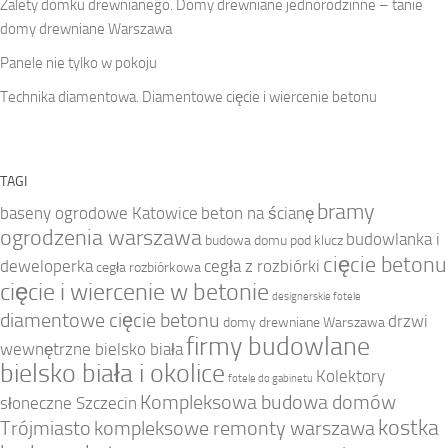
Zalety domku drewnianego. Domy drewniane jednorodzinne – tanie
domy drewniane Warszawa
Panele nie tylko w pokoju
Technika diamentowa. Diamentowe cięcie i wiercenie betonu
TAGI
bramy
baseny ogrodowe Katowice
beton na ścianę
ogrodzenia warszawa
budowlanka i
budowa domu pod klucz
cięcie betonu
deweloperka
cegła z rozbiórki
cegła rozbiórkowa
cięcie i wiercenie w betonie
designerskie fotele
diamentowe cięcie betonu
drzwi
domy drewniane Warszawa
firmy budowlane
wewnętrzne bielsko biała
bielsko biała i okolice
Kolektory
fotele do gabinetu
Kompleksowa budowa domów
słoneczne Szczecin
kostka
Trójmiasto
kompleksowe remonty warszawa