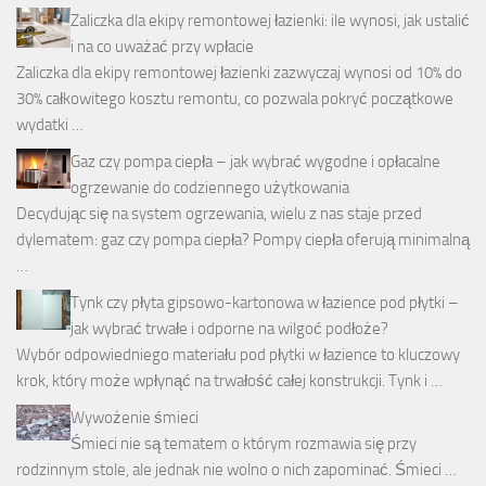
Zaliczka dla ekipy remontowej łazienki: ile wynosi, jak ustalić
i na co uważać przy wpłacie
Zaliczka dla ekipy remontowej łazienki zazwyczaj wynosi od 10% do
30% całkowitego kosztu remontu, co pozwala pokryć początkowe
wydatki …
Gaz czy pompa ciepła – jak wybrać wygodne i opłacalne
ogrzewanie do codziennego użytkowania
Decydując się na system ogrzewania, wielu z nas staje przed
dylematem: gaz czy pompa ciepła? Pompy ciepła oferują minimalną
…
Tynk czy płyta gipsowo-kartonowa w łazience pod płytki –
jak wybrać trwałe i odporne na wilgoć podłoże?
Wybór odpowiedniego materiału pod płytki w łazience to kluczowy
krok, który może wpłynąć na trwałość całej konstrukcji. Tynk i …
Wywożenie śmieci
Śmieci nie są tematem o którym rozmawia się przy
rodzinnym stole, ale jednak nie wolno o nich zapominać. Śmieci …