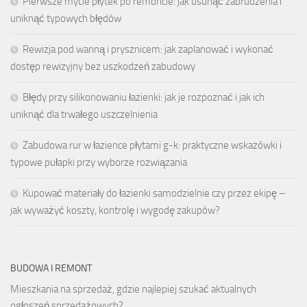
Pierwsze mycie płytek po remoncie: jak usunąć zabrudzenia i
uniknąć typowych błędów
Rewizja pod wanną i prysznicem: jak zaplanować i wykonać
dostęp rewizyjny bez uszkodzeń zabudowy
Błędy przy silikonowaniu łazienki: jak je rozpoznać i jak ich
uniknąć dla trwałego uszczelnienia
Zabudowa rur w łazience płytami g-k: praktyczne wskazówki i
typowe pułapki przy wyborze rozwiązania
Kupować materiały do łazienki samodzielnie czy przez ekipę –
jak wyważyć koszty, kontrolę i wygodę zakupów?
BUDOWA I REMONT
Mieszkania na sprzedaż, gdzie najlepiej szukać aktualnych
ogłoszeń sprzedażowych?