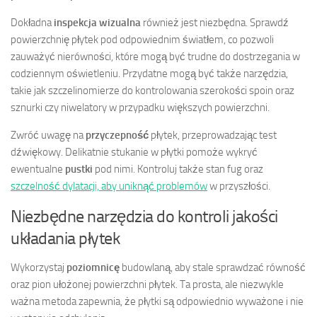
Dokładna
inspekcja wizualna
również jest niezbędna. Sprawdź
powierzchnię płytek pod odpowiednim światłem, co pozwoli
zauważyć nierówności, które mogą być trudne do dostrzegania w
codziennym oświetleniu. Przydatne mogą być także narzędzia,
takie jak szczelinomierze do kontrolowania szerokości spoin oraz
sznurki czy niwelatory w przypadku większych powierzchni.
Zwróć uwagę na
przyczepność
płytek, przeprowadzając test
dźwiękowy. Delikatnie stukanie w płytki pomoże wykryć
ewentualne
pustki
pod nimi. Kontroluj także stan fug oraz
szczelność dylatacji, aby uniknąć problemów
w przyszłości.
Niezbędne narzędzia do kontroli jakości
układania płytek
Wykorzystaj
poziomnicę
budowlaną, aby stale sprawdzać równość
oraz pion ułożonej powierzchni płytek. Ta prosta, ale niezwykle
ważna metoda zapewnia, że płytki są odpowiednio wyważone i nie