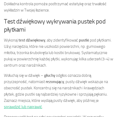
Dokładna kontrola pomoże podtrzymać estetykę oraz trwałość
wykładzin w Twojej łazience.
Test dźwiękowy wykrywania pustek pod
płytkami
Wykonaj
test dźwiękowy
, aby zidentyfikować
pustki
pod płytkami.
Użyj narzędzia, które nie uszkodzi powierzchni, np. gumowego
młotka, trzonka śrubokręta lub kostki brukowej. Systematycznie
pukaj w powierzchnię każdej płytki, wykonując kilka uderzeń (3-4) w
centrum oraz narożnikach.
Wsłuchaj się w dźwięk –
głuchy
odgłos oznacza dobrą
przyczepność, natomiast
rezonujący
, pusty dźwięk wskazuje na
obecność pustek. Koncentruj się na narożnikach i krawędziach
płytek, gdzie pustki są najbardziej ryzykowne i sprzyjają pękaniu.
Zaznacz miejsca, które wydają pusty dźwięk, aby później je
sprawdzić lub naprawić
.
Przeprowadź test na całej powierzchni posadzki. W przypadku