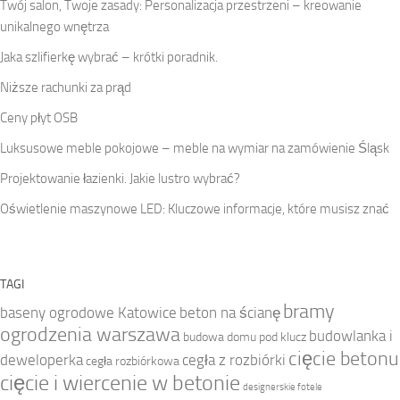
Twój salon, Twoje zasady: Personalizacja przestrzeni – kreowanie
unikalnego wnętrza
Jaka szlifierkę wybrać – krótki poradnik.
Niższe rachunki za prąd
Ceny płyt OSB
Luksusowe meble pokojowe – meble na wymiar na zamówienie Śląsk
Projektowanie łazienki. Jakie lustro wybrać?
Oświetlenie maszynowe LED: Kluczowe informacje, które musisz znać
TAGI
bramy
baseny ogrodowe Katowice
beton na ścianę
ogrodzenia warszawa
budowlanka i
budowa domu pod klucz
cięcie betonu
deweloperka
cegła z rozbiórki
cegła rozbiórkowa
cięcie i wiercenie w betonie
designerskie fotele