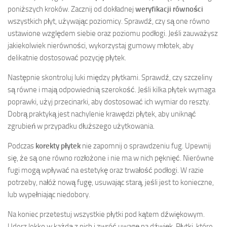
poniższych kroków. Zacznij od dokładnej
weryfikacji równości
wszystkich płyt, używając poziomicy. Sprawdź, czy są one równo
ustawione względem siebie oraz poziomu podłogi. Jeśli zauważysz
jakiekolwiek nierówności, wykorzystaj gumowy młotek, aby
delikatnie dostosować pozycję płytek.
Następnie skontroluj luki między płytkami. Sprawdź, czy szczeliny
są równe i mają odpowiednią szerokość. Jeśli kilka płytek wymaga
poprawki, użyj przecinarki, aby dostosować ich wymiar do reszty.
Dobrą praktyką jest nachylenie krawędzi płytek, aby uniknąć
zgrubień w przypadku dłuższego użytkowania.
Podczas
korekty płytek
nie zapomnij o sprawdzeniu fug. Upewnij
się, że są one równo rozłożone i nie ma w nich pęknięć. Nierówne
fugi mogą wpływać na estetykę oraz trwałość podłogi. W razie
potrzeby, nałóż nową fugę, usuwając starą, jeśli jest to konieczne,
lub wypełniając niedobory.
Na koniec przetestuj wszystkie płytki pod kątem dźwiękowym.
Uderz lekko w każdą z nich i zwróć uwagę na dźwięk. Płytki, które