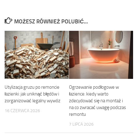
MOŻESZ RÓWNIEŻ POLUBIĆ…
Utylizacja gruzu po remoncie
Ogrzewanie podłogowe w
łazienki: jak uniknąć błędów i
łazience: kiedy warto
zorganizować legalny wywóz
zdecydować się na montaż i
na co zwracać uwagę podczas
16 CZERWCA 2026
remontu
7 LIPCA 2026