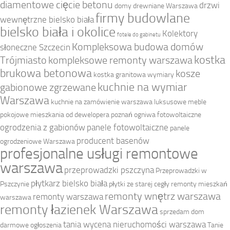
diamentowe cięcie betonu
drzwi
domy drewniane Warszawa
firmy budowlane
wewnętrzne bielsko biała
bielsko biała i okolice
Kolektory
fotele do gabinetu
Kompleksowa budowa domów
słoneczne Szczecin
kostka
Trójmiasto
kompleksowe remonty warszawa
brukowa betonowa
kosze
kostka granitowa wymiary
kuchnie na wymiar
gabionowe zgrzewane
Warszawa
kuchnie na zamówienie warszawa
luksusowe meble
pokojowe
mieszkania od dewelopera poznań
ogniwa fotowoltaiczne
ogrodzenia z gabionów
panele fotowoltaiczne
panele
producent basenów
ogrodzeniowe Warszawa
profesjonalne usługi remontowe
warszawa
przeprowadzki pszczyna
Przeprowadzki w
płytkarz bielsko biała
Pszczynie
płytki ze starej cegły
remonty mieszkań
remonty wnętrz warszawa
remonty warszawa
warszawa
remonty łazienek Warszawa
sprzedam dom
tania wycena nieruchomości warszawa
darmowe ogłoszenia
Tanie