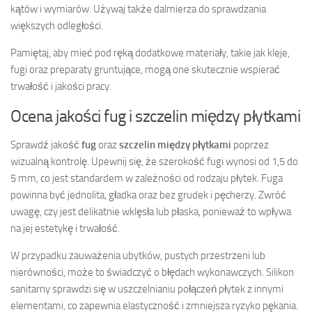
kątów i wymiarów. Używaj także dalmierza do sprawdzania
większych odległości.
Pamiętaj, aby mieć pod ręką dodatkowe materiały, takie jak kleje,
fugi oraz preparaty gruntujące, mogą one skutecznie wspierać
trwałość i jakości pracy.
Ocena jakości fug i szczelin między płytkami
Sprawdź jakość
fug
oraz
szczelin między płytkami
poprzez
wizualną kontrolę. Upewnij się, że szerokość fugi wynosi od 1,5 do
5 mm, co jest standardem w zależności od rodzaju płytek. Fuga
powinna być jednolita, gładka oraz bez grudek i pęcherzy. Zwróć
uwagę, czy jest delikatnie wklęsła lub płaska, ponieważ to wpływa
na jej estetykę i trwałość.
W przypadku zauważenia ubytków, pustych przestrzeni lub
nierówności, może to świadczyć o błędach wykonawczych. Silikon
sanitarny sprawdzi się w uszczelnianiu połączeń płytek z innymi
elementami, co zapewnia elastyczność i zmniejsza ryzyko pękania.