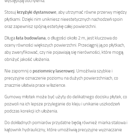
występują odchylenia.
Stosuj
krzyżyki dystansowe
, aby utrzymać równe przerwy między
płytkami. Dzięki nim unikniesz nieestetycznych nachodzeń spoin
oraz zapewnisz spójną estetykę całej powierzchni.
Długa
łata budowlana
, o długości około 2 m, jest kluczowa do
oceny równości większych powierzchni. Przeciągnij ją po płytkach,
aby zweryfikować, czy nie pojawiają się nierówności, które mogą
obniżyć jakość ułożenia.
Nie zapomnij o
poziomnicy laserowej
. Umożliwia szybkie i
precyzyjne oznaczenie poziomu na dużych powierzchniach, co
znacznie ułatwia prace w łazience.
Gumowy młotek może być użyty do delikatnego docisku płytek, co
pozwoli na ich lepsze przyleganie do kleju i unikanie uszkodzeń
podczas korekcji ich ułożenia.
Do dokładnych pomiarów przydatne będą również miarka stalowa i
kątownik hydrauliczny, które umożliwią precyzyjne wyznaczanie