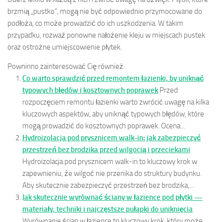
brzmią „pustko”, mogą nie być odpowiednio przymocowane do
podłoża, co może prowadzić do ich uszkodzenia. W takim
przypadku, rozważ ponowne nałożenie kleju w miejscach pustek
oraz ostrożne umiejscowienie płytek.
Powninno zainteresować Cię również:
Co warto sprawdzić przed remontem łazienki, by uniknąć
typowych błędów i kosztownych poprawek
Przed
rozpoczęciem remontu łazienki warto zwrócić uwagę na kilka
kluczowych aspektów, aby uniknąć typowych błędów, które
mogą prowadzić do kosztownych poprawek. Ocena...
Hydroizolacja pod prysznicem walk-in: jak zabezpieczyć
przestrzeń bez brodzika przed wilgocią i przeciekami
Hydroizolacja pod prysznicem walk-in to kluczowy krok w
zapewnieniu, że wilgoć nie przenika do struktury budynku.
Aby skutecznie zabezpieczyć przestrzeń bez brodzika,...
Jak skutecznie wyrównać ściany w łazience pod płytki —
materiały, techniki i najczęstsze pułapki do uniknięcia
Wyrównanie ścian w łazience to kluczowy krok, który może