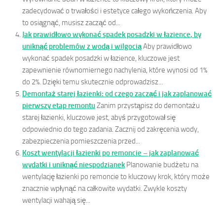
zadecydować o trwałości i estetyce całego wykończenia. Aby
to osiągnąć, musisz zacząć od...
Jak prawidłowo wykonać spadek posadzki w łazience, by
uniknąć problemów z wodą i wilgocią
Aby prawidłowo
wykonać spadek posadzki w łazience, kluczowe jest
zapewnienie równomiernego nachylenia, które wynosi od 1%
do 2%. Dzięki temu skutecznie odprowadzisz...
Demontaż starej łazienki: od czego zacząć i jak zaplanować
pierwszy etap remontu
Zanim przystąpisz do demontażu
starej łazienki, kluczowe jest, abyś przygotował się
odpowiednio do tego zadania. Zacznij od zakręcenia wody,
zabezpieczenia pomieszczenia przed...
Koszt wentylacji łazienki po remoncie – jak zaplanować
wydatki i uniknąć niespodzianek
Planowanie budżetu na
wentylację łazienki po remoncie to kluczowy krok, który może
znacznie wpłynąć na całkowite wydatki. Zwykle koszty
wentylacji wahają się...