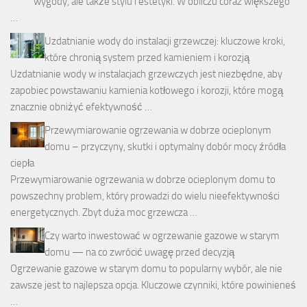
wygody, ale także stylu i estetyki. W obliczu coraz większego
…
Uzdatnianie wody do instalacji grzewczej: kluczowe kroki,
które chronią system przed kamieniem i korozją
Uzdatnianie wody w instalacjach grzewczych jest niezbędne, aby
zapobiec powstawaniu kamienia kotłowego i korozji, które mogą
znacznie obniżyć efektywność …
Przewymiarowanie ogrzewania w dobrze ocieplonym
domu – przyczyny, skutki i optymalny dobór mocy źródła
ciepła
Przewymiarowanie ogrzewania w dobrze ocieplonym domu to
powszechny problem, który prowadzi do wielu nieefektywności
energetycznych. Zbyt duża moc grzewcza …
Czy warto inwestować w ogrzewanie gazowe w starym
domu — na co zwrócić uwagę przed decyzją
Ogrzewanie gazowe w starym domu to popularny wybór, ale nie
zawsze jest to najlepsza opcja. Kluczowe czynniki, które powinieneś
…