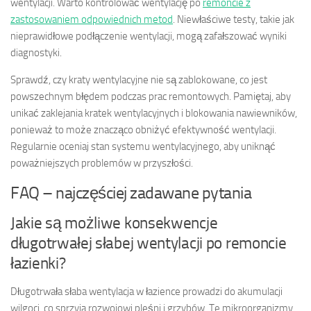
wentylacji. Warto kontrolować wentylację po
remoncie z
zastosowaniem odpowiednich metod
. Niewłaściwe testy, takie jak
nieprawidłowe podłączenie wentylacji, mogą zafałszować wyniki
diagnostyki.
Sprawdź, czy kraty wentylacyjne nie są zablokowane, co jest
powszechnym błędem podczas prac remontowych. Pamiętaj, aby
unikać zaklejania kratek wentylacyjnych i blokowania nawiewników,
ponieważ to może znacząco obniżyć efektywność wentylacji.
Regularnie oceniaj stan systemu wentylacyjnego, aby uniknąć
poważniejszych problemów w przyszłości.
FAQ – najczęściej zadawane pytania
Jakie są możliwe konsekwencje
długotrwałej słabej wentylacji po remoncie
łazienki?
Długotrwała słaba wentylacja w łazience prowadzi do akumulacji
wilgoci, co sprzyja rozwojowi pleśni i grzybów. Te mikroorganizmy