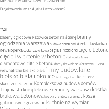
Mieszkanie w województwie mazowieckim
Projektowanie łazienki. Jakie lustro wybrać?
TAGI
bramy
baseny ogrodowe Katowice
beton na ścianę
ogrodzenia warszawa
budowlanka i
budowa domu pod klucz
cięcie betonu
deweloperka
cegła z rozbiórki
cegła rozbiórkowa
cięcie i wiercenie w betonie
designerskie fotele
diamentowe cięcie betonu
drzwi
domy drewniane Warszawa
firmy budowlane
wewnętrzne bielsko biała
bielsko biała i okolice
Kolektory
fotele do gabinetu
Kompleksowa budowa domów
słoneczne Szczecin
kostka
Trójmiasto
kompleksowe remonty warszawa
brukowa betonowa
kosze
kostka granitowa wymiary
kuchnie na wymiar
gabionowe zgrzewane
Warszawa