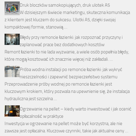
Druk bloczków samokopiujących, druk ulotek A5
W dzisiejszym świecie marketingu, skuteczna komunikacja
z klientem jest kluczem do sukcesu. Ulotki A5, dzięki swojej
kompaktowej formie, stanowią …
Błędy przy remoncie łazienki: jak rozpoznać przyczyny i
zaplanować prace bez dodatkowych kosztów
Remont łazienki to nie lada wyzwanie, a wiele osób popełnia błędy,
które mogą kosztować ich znacznie więcej niż zakładali. …
Próba wodna instalacji po remoncie łazienki: jak wykryć
nieszczelności i zapewnić bezpieczeństwo systemu
Przeprowadzenie próby wodnej po remoncie łazienki jest
kluczowym krokiem, który pozwala na upewnienie się, że instalacja
hydrauliczna jest szczelna …
Ogrzewanie na pellet – kiedy warto inwestować i jak ocenić
opłacalność w praktyce
Inwestycja w ogrzewanie na pellet może być korzystna, ale nie
zawsze jest opłacalna. Kluczowe czynniki, takie jak aktualne ceny …