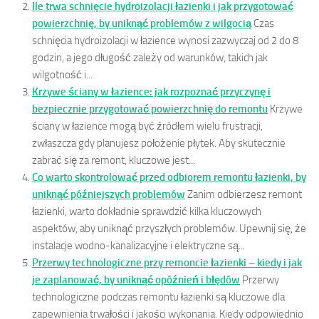
Ile trwa schnięcie hydroizolacji łazienki i jak przygotować
powierzchnię, by uniknąć problemów z wilgocią
Czas
schnięcia hydroizolacji w łazience wynosi zazwyczaj od 2 do 8
godzin, a jego długość zależy od warunków, takich jak
wilgotność i...
Krzywe ściany w łazience: jak rozpoznać przyczynę i
bezpiecznie przygotować powierzchnię do remontu
Krzywe
ściany w łazience mogą być źródłem wielu frustracji,
zwłaszcza gdy planujesz położenie płytek. Aby skutecznie
zabrać się za remont, kluczowe jest...
Co warto skontrolować przed odbiorem remontu łazienki, by
uniknąć późniejszych problemów
Zanim odbierzesz remont
łazienki, warto dokładnie sprawdzić kilka kluczowych
aspektów, aby uniknąć przyszłych problemów. Upewnij się, że
instalacje wodno-kanalizacyjne i elektryczne są...
Przerwy technologiczne przy remoncie łazienki – kiedy i jak
je zaplanować, by uniknąć opóźnień i błędów
Przerwy
technologiczne podczas remontu łazienki są kluczowe dla
zapewnienia trwałości i jakości wykonania. Kiedy odpowiednio