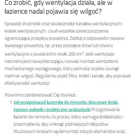
Co zrobić, gdy wentylacja działa, ale w
łazience nadal pojawia się wilgoć?
Sprawdź drożność oraz skuteczność kanałów wentylacyjnych i
kratek wentylacyjnych. Usuń wszelkie zanieczyszczenia
ograniczające przepływ powietrza. Zadbaj o odpowiedni nawiew
świeżego powietrza, np. przez podcięcie drzwi lub otwory
2
wentylacyjne o powierzchni około 200 cm
. Jeśli wentylacja
naturalna jest niewystarczająca, rozważ montaż wentylatora
mechanicznego wyciągowego, który pomoże szybko usunąć
nadmiar wilgoci. Regularnie czyść filtry, kratki i kanały, aby poprawić
efektywność wentylacji.
Powninno zainteresować Cię również:
Jak przygotować łazienkę do remontu: kluczowe kroki,
typowe pułapki i praktyczne wskazówki
Przygotowanie
łazienki do remontu to proces, który wymaga dokładności i
przemyślenia, aby uniknąć późniejszych kłopotów.
Kluczowymi krokami są demontaż starych elementów oraz...