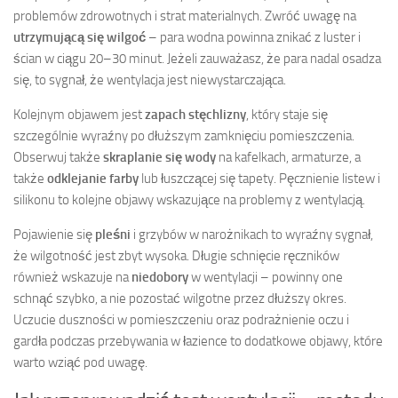
problemów zdrowotnych i strat materialnych. Zwróć uwagę na
utrzymującą się wilgoć
– para wodna powinna znikać z luster i
ścian w ciągu 20–30 minut. Jeżeli zauważasz, że para nadal osadza
się, to sygnał, że wentylacja jest niewystarczająca.
Kolejnym objawem jest
zapach stęchlizny
, który staje się
szczególnie wyraźny po dłuższym zamknięciu pomieszczenia.
Obserwuj także
skraplanie się wody
na kafelkach, armaturze, a
także
odklejanie farby
lub łuszczącej się tapety. Pęcznienie listew i
silikonu to kolejne objawy wskazujące na problemy z wentylacją.
Pojawienie się
pleśni
i grzybów w narożnikach to wyraźny sygnał,
że wilgotność jest zbyt wysoka. Długie schnięcie ręczników
również wskazuje na
niedobory
w wentylacji – powinny one
schnąć szybko, a nie pozostać wilgotne przez dłuższy okres.
Uczucie duszności w pomieszczeniu oraz podrażnienie oczu i
gardła podczas przebywania w łazience to dodatkowe objawy, które
warto wziąć pod uwagę.