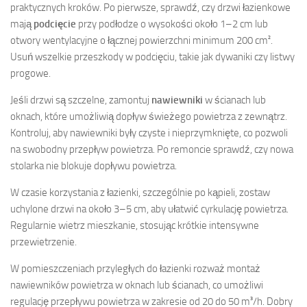
praktycznych kroków. Po pierwsze, sprawdź, czy drzwi łazienkowe
mają
podcięcie
przy podłodze o wysokości około 1–2 cm lub
otwory wentylacyjne o łącznej powierzchni minimum 200 cm².
Usuń wszelkie przeszkody w podcięciu, takie jak dywaniki czy listwy
progowe.
Jeśli drzwi są szczelne, zamontuj
nawiewniki
w ścianach lub
oknach, które umożliwią dopływ świeżego powietrza z zewnątrz.
Kontroluj, aby nawiewniki były czyste i nieprzymknięte, co pozwoli
na swobodny przepływ powietrza. Po remoncie sprawdź, czy nowa
stolarka nie blokuje dopływu powietrza.
W czasie korzystania z łazienki, szczególnie po kąpieli, zostaw
uchylone drzwi na około 3–5 cm, aby ułatwić cyrkulację powietrza.
Regularnie wietrz mieszkanie, stosując krótkie intensywne
przewietrzenie.
W pomieszczeniach przyległych do łazienki rozważ montaż
nawiewników powietrza w oknach lub ścianach, co umożliwi
regulację przepływu powietrza w zakresie od 20 do 50 m³/h. Dobry