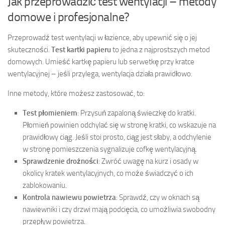
Jak przeprowadzić test wentylacji – metody
domowe i profesjonalne?
Przeprowadź test wentylacji w łazience, aby upewnić się o jej
skuteczności.
Test kartki papieru
to jedna z najprostszych metod
domowych. Umieść kartkę papieru lub serwetkę przy kratce
wentylacyjnej – jeśli przylega, wentylacja działa prawidłowo.
Inne metody, które możesz zastosować, to:
Test płomieniem
: Przysuń zapaloną świeczkę do kratki.
Płomień powinien odchylać się w stronę kratki, co wskazuje na
prawidłowy ciąg. Jeśli stoi prosto, ciąg jest słaby, a odchylenie
w stronę pomieszczenia sygnalizuje cofkę wentylacyjną.
Sprawdzenie drożności
: Zwróć uwagę na kurz i osady w
okolicy kratek wentylacyjnych, co może świadczyć o ich
zablokowaniu.
Kontrola nawiewu powietrza
: Sprawdź, czy w oknach są
nawiewniki i czy drzwi mają podcięcia, co umożliwia swobodny
przepływ powietrza.