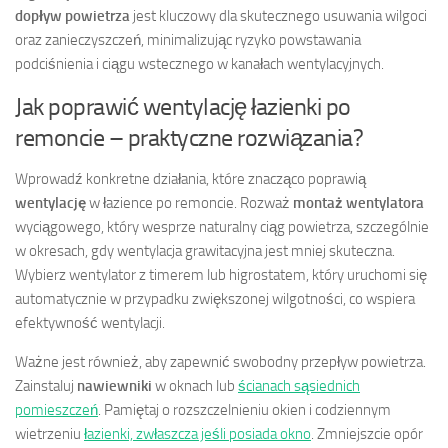
dopływ powietrza
jest kluczowy dla skutecznego usuwania wilgoci
oraz zanieczyszczeń, minimalizując ryzyko powstawania
podciśnienia i ciągu wstecznego w kanałach wentylacyjnych.
Jak poprawić wentylację łazienki po
remoncie – praktyczne rozwiązania?
Wprowadź konkretne działania, które znacząco poprawią
wentylację
w łazience po remoncie. Rozważ
montaż wentylatora
wyciągowego, który wesprze naturalny ciąg powietrza, szczególnie
w okresach, gdy wentylacja grawitacyjna jest mniej skuteczna.
Wybierz wentylator z timerem lub higrostatem, który uruchomi się
automatycznie w przypadku zwiększonej wilgotności, co wspiera
efektywność wentylacji.
Ważne jest również, aby zapewnić swobodny przepływ powietrza.
Zainstaluj
nawiewniki
w oknach lub
ścianach sąsiednich
pomieszczeń
. Pamiętaj o rozszczelnieniu okien i codziennym
wietrzeniu
łazienki, zwłaszcza jeśli posiada okno
. Zmniejszcie opór