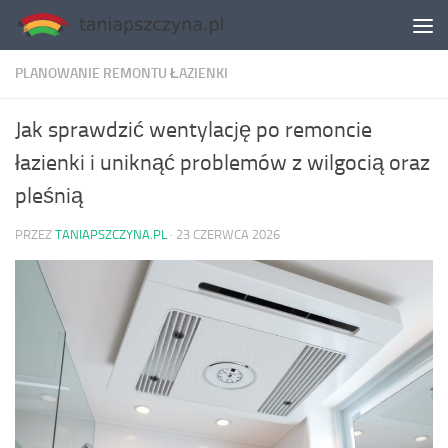
Skip to content
PLANOWANIE REMONTU ŁAZIENKI
Jak sprawdzić wentylację po remoncie
łazienki i uniknąć problemów z wilgocią oraz
pleśnią
PRZEZ
TANIAPSZCZYNA.PL
·
23 CZERWCA 2026