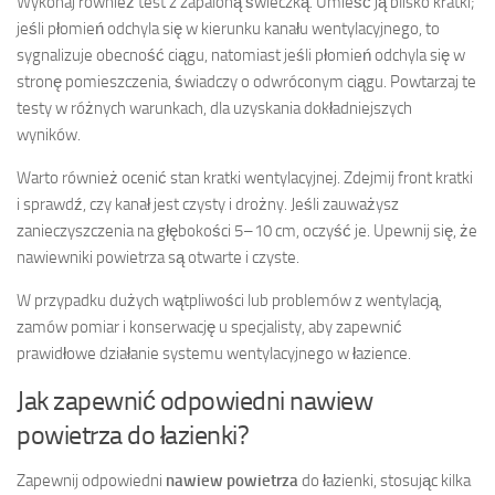
Wykonaj również test z zapaloną świeczką. Umieść ją blisko kratki;
jeśli płomień odchyla się w kierunku kanału wentylacyjnego, to
sygnalizuje obecność ciągu, natomiast jeśli płomień odchyla się w
stronę pomieszczenia, świadczy o odwróconym ciągu. Powtarzaj te
testy w różnych warunkach, dla uzyskania dokładniejszych
wyników.
Warto również ocenić stan kratki wentylacyjnej. Zdejmij front kratki
i sprawdź, czy kanał jest czysty i drożny. Jeśli zauważysz
zanieczyszczenia na głębokości 5–10 cm, oczyść je. Upewnij się, że
nawiewniki powietrza są otwarte i czyste.
W przypadku dużych wątpliwości lub problemów z wentylacją,
zamów pomiar i konserwację u specjalisty, aby zapewnić
prawidłowe działanie systemu wentylacyjnego w łazience.
Jak zapewnić odpowiedni nawiew
powietrza do łazienki?
Zapewnij odpowiedni
nawiew powietrza
do łazienki, stosując kilka