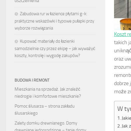
uszczelnienia
Zabudowa rur w łazience płytami g-k:
praktyczne wskazówki i typowe pułapki przy
wyborze rozwiązania
Koszt r
Kupować materiały do łazienki
takich 
samodzielnie czy przez ekipę – jak wyważyć
uniknąć
koszty, kontrolę i wygodę zakupów?
oraz uw
zrozumi
remontu
BUDOWA I REMONT
dobrze 
Mieszkania na sprzedaż. Jak znaleźć
może zn
niedrogie i komfortowe mieszkanie?
Pomoc ślusarza – strona zakładu
W ty
ślusarskiego
Jaki
Zalety domku drewnianego. Domy
Jak 
drewniane jednorodzinne – tanie domy