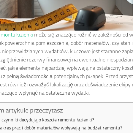
emontu łazienki
może się znacząco różnić w zależności od w
jak powierzchnia pomieszczenia, dobór materiałów, czy stan i
 nieprzewidzianych wydatków, kluczowe jest staranne zap
zględnienie rezerwy finansowej na ewentualne niespodzian
eć, jakie elementy najbardziej wpływają na ostateczny koszt
 z pełną świadomością potencjalnych pułapek. Przed przyst
jest również rozważyć lokalizację oraz doświadczenie ekipy
acząco wpłynąć na ostateczne wydatki.
m artykule przeczytasz
e czynniki decydują o koszcie remontu łazienki?
zakres prac i dobór materiałów wpływają na budżet remontu?