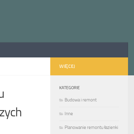
WIĘCEJ
KATEGORIE
u
Budowa i remont
szych
Inne
Planowanie remontu łazienki