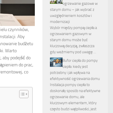
ogrzewanie gazowe w
starym domu – jak wybrać z
uwzględnieniem kosztów i
modernizacji
Wybór między pompą ciepła a
ielu czynników,
ogrzewaniem gazowym w
nstalacji. Aby
starym domu może być
lanowanie budżetu
kluczową decyzją, zwłaszcza
ki. Warto
gdy weźmiemy pod uwagę …
, aby podejść do
Bufor ciepła do pompy
ąpieniem do prac,
ciepła: kiedy jest
 remontowej, co
potrzebny i jak wpływa na
efektywność ogrzewania domu
Instalacja pompy ciepła to
doskonały sposób na efektywne
ogrzewanie domu, ale
kluczowym elementem, który
często budzi wątpliwości, jest