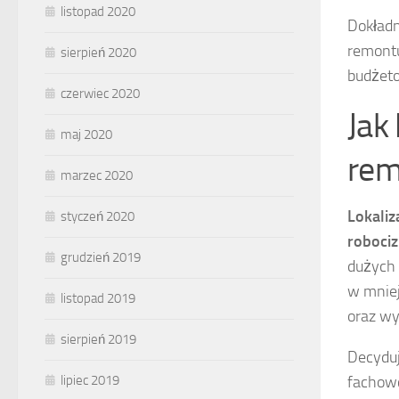
listopad 2020
Dokładn
remontu
sierpień 2020
budżet
czerwiec 2020
Jak
maj 2020
rem
marzec 2020
Lokaliz
styczeń 2020
roboci
grudzień 2019
dużych 
w mniej
listopad 2019
oraz wy
sierpień 2019
Decyduj
fachowc
lipiec 2019