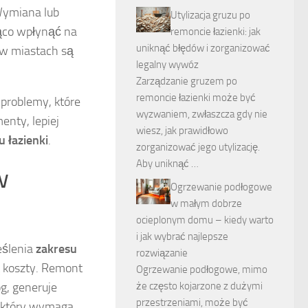
Wymiana lub
Utylizacja gruzu po
ząco wpłynąć na
remoncie łazienki: jak
uniknąć błędów i zorganizować
w miastach są
legalny wywóz
Zarządzanie gruzem po
remoncie łazienki może być
problemy, które
wyzwaniem, zwłaszcza gdy nie
enty, lepiej
wiesz, jak prawidłowo
 łazienki
.
zorganizować jego utylizację.
Aby uniknąć …
w
Ogrzewanie podłogowe
w małym dobrze
ocieplonym domu – kiedy warto
i jak wybrać najlepsze
eślenia
zakresu
rozwiązanie
 koszty. Remont
Ogrzewanie podłogowe, mimo
g, generuje
że często kojarzone z dużymi
przestrzeniami, może być
, który wymaga