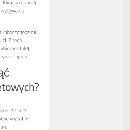
 Ekipa z renomą
e wpływa na
a roboczogodzinę,
zł. Z tego
ybierasz taką,
ytywne opinie.
ąć
żetowych?
 około 10-20%
tkie wydatki:
lan.