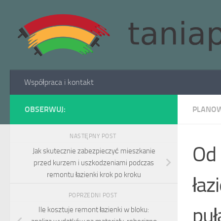
Skip to content
Współpraca i kontakt
OBSERWUJ:
PLANOW
NASTĘPNY POST
Od 
Jak skutecznie zabezpieczyć mieszkanie
przed kurzem i uszkodzeniami podczas
remontu łazienki krok po kroku
łaz
POPRZEDNI POST
puł
Ile kosztuje remont łazienki w bloku: