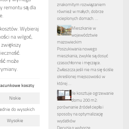
znakomitym rozwiązaniem
ty remontu są dla
również w małych, dobrze
e.
ocieplonych domach. …
kosztów. Wybieraj
Mieszkanie w
województwie
ności na wilgoć,
mazowieckim
zwiększy
Poszukiwania nowego
wieczność.
mieszkania, zwykle są dosyć
kość może
czasochłonne i męczące.
wymiany.
Zwłaszcza jeśli nie ma się ściśle
określonej miejscowości w
której …
zacunkowe koszty
Ile kosztuje ogrzewanie
Niskie
domu 200 m2:
porównanie źródeł ciepła i
ednie do wysokich
sposoby na optymalizację
Wysokie
wydatków
Decyzja o wyborze