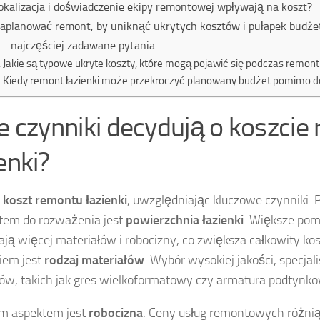
lokalizacja i doświadczenie ekipy remontowej wpływają na koszt?
zaplanować remont, by uniknąć ukrytych kosztów i pułapek budż
– najczęściej zadawane pytania
Jakie są typowe ukryte koszty, które mogą pojawić się podczas remontu
Kiedy remont łazienki może przekroczyć planowany budżet pomimo dob
ie czynniki decydują o koszci
enki?
j
koszt remontu łazienki
, uwzględniając kluczowe czynniki.
tem do rozważenia jest
powierzchnia łazienki
. Większe pom
ą więcej materiałów i robocizny, co zwiększa całkowity k
iem jest
rodzaj materiałów
. Wybór wysokiej jakości, specjal
ów, takich jak gres wielkoformatowy czy armatura podtynko
m aspektem jest
robocizna
. Ceny usług remontowych różnią