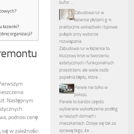
bufor …
etowych?
Zabudowa rur w
łazience płytami g-k:
 łazienki?
praktyczne wskazówki i typowe
rej organizacji?
pułapki przy wyborze
rozwiązania
Zabudowa rur w łazience to
e remontu
kluczowy krok w tworzeniu
estetycznych i funkcjonalnych
przestrzeni, ale wiele osób
popełnia błędy, które …
 Pierwszym
Panele nie tylko w
ieszczenia
pokoju
oszt. Następnym
Panele to bardzo często
istycznych
wybierane wykończenie podłóg
w naszych domach i
wa, podnosi cenę.
mieszkaniach. Dzieje się tak za
 się w zależności
sprawą tego, że …