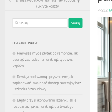
analiza wydatków na materiały, robociznę
i ukryte koszty
PRZEZ
T
Szukaj:
OSTATNIE WPISY
Pierwsze mycie płytek po remoncie: jak
usunąć zabrudzenia i uniknąć typowych
błędów
Rewizja pod wanną i prysznicem: jak
zaplanować i wykonać dostęp rewizyjny bez
uszkodzeń zabudowy
Błędy przy silikonowaniu łazienki: jak je
rozpoznać i jak ich uniknąć dla trwałego