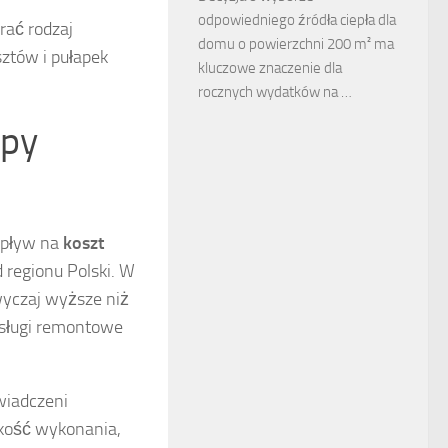
odpowiedniego źródła ciepła dla
rać rodzaj
domu o powierzchni 200 m² ma
ztów i pułapek
kluczowe znaczenie dla
rocznych wydatków na …
ipy
wpływ na
koszt
 regionu Polski. W
wyczaj wyższe niż
usługi remontowe
wiadczeni
akość wykonania,