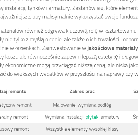
 instalacji, tynków i armatury. Zastanów się, które elemen
najważniejsze, aby maksymalnie wykorzystać swoje fundusz
ateriałów również odgrywa kluczową rolę w kształtowaniu 
y nie tylko z myślą o cenie, ale także o ich trwałości i odpor
lnie w łazienkach. Zainwestowanie w
jakościowe materiały
ty koszt, ale równocześnie zapewni lepszą estetykę i długo
ły ekonomiczne mogą przyciągać niższą ceną, ale niska ja
ić do większych wydatków w przyszłości na naprawy czy 
zaj remontu
Zakres prac
S
tyczny remont
Malowanie, wymiana podłóg
eralny remont
Wymiana instalacji,
płytek
, armatury
Śr
usowy remont
Wszystkie elementy wysokiej klasy