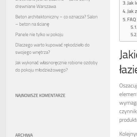
Jak 
drewniane Warszawa
Jak 
Beton architektoniczny – co oznacza? Salon
FAQ 
– beton na ścianę
Panele nie tylko w pokoju
Dlaczego warto kupować rękodzieło do
Jak
swojego wnętrza?
Jak wykonać własnoręcznie robione ozdoby
łazi
do pokoju młodzieżowego?
Oszacu
elemen
NAJNOWSZE KOMENTARZE
wymagaj
czynnik
produkt
Kolejny
ARCHIWA