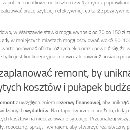
e zapobiec dodatkowemu kosztom związanym z poprawkami.
ealizować prace szybciej i efektywniej, co także pozytywni
dowo, w Warszawie stawki mogą wynosić od 70 do 150 zł z
 gdy w mniejszych miastach mogą oscylować wokół 50-100 
warto porównać oferty różnych ekip oraz upewnić się, że w
ie tylko jest konkurencyjna cenowo, ale również posiada poz
 zaplanować remont, by unikn
ytych kosztów i pułapek bud
remont
z uwzględnieniem
rezerwy finansowej
, aby uniknąć
ewidzianych
wydatków
. Na etapie tworzenia budżetu, dodaj
tych kosztów na nieoczekiwane sytuacje. Przeanalizuj wszys
ły, robociznę, sprzęt i wynajem, aby stworzyć realistyczny p