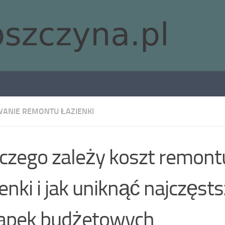
ANIE REMONTU ŁAZIENKI
czego zależy koszt remont
ienki i jak uniknąć najczęst
apek budżetowych