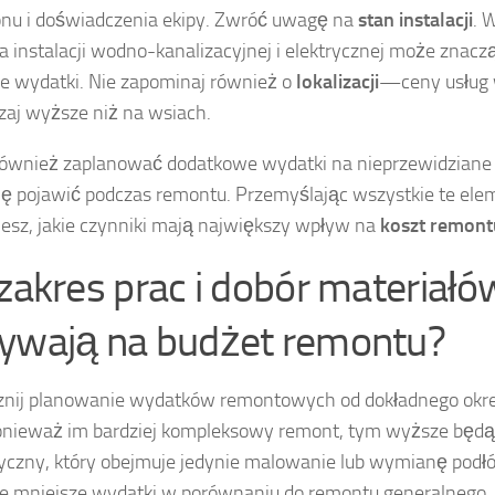
onu i doświadczenia ekipy. Zwróć uwagę na
stan instalacji
. 
 instalacji wodno-kanalizacyjnej i elektrycznej może znac
 wydatki. Nie zapominaj również o
lokalizacji
—ceny usług 
aj wyższe niż na wsiach.
ównież zaplanować dodatkowe wydatki na nieprzewidziane 
ę pojawić podczas remontu. Przemyślając wszystkie te elem
esz, jakie czynniki mają największy wpływ na
koszt remontu
 zakres prac i dobór materiałó
ywają na budżet remontu?
znij planowanie wydatków remontowych od dokładnego okr
ponieważ im bardziej kompleksowy remont, tym wyższe będą
czny, który obejmuje jedynie malowanie lub wymianę podłó
e mniejsze wydatki w porównaniu do remontu generalnego