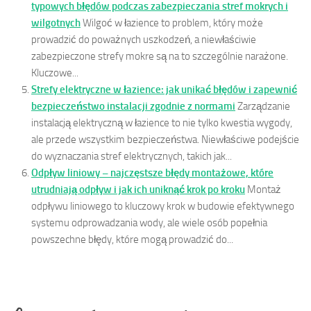
typowych błędów podczas zabezpieczania stref mokrych i
wilgotnych
Wilgoć w łazience to problem, który może
prowadzić do poważnych uszkodzeń, a niewłaściwie
zabezpieczone strefy mokre są na to szczególnie narażone.
Kluczowe...
Strefy elektryczne w łazience: jak unikać błędów i zapewnić
bezpieczeństwo instalacji zgodnie z normami
Zarządzanie
instalacją elektryczną w łazience to nie tylko kwestia wygody,
ale przede wszystkim bezpieczeństwa. Niewłaściwe podejście
do wyznaczania stref elektrycznych, takich jak...
Odpływ liniowy – najczęstsze błędy montażowe, które
utrudniają odpływ i jak ich uniknąć krok po kroku
Montaż
odpływu liniowego to kluczowy krok w budowie efektywnego
systemu odprowadzania wody, ale wiele osób popełnia
powszechne błędy, które mogą prowadzić do...