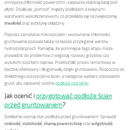
zmniejsza chłonność powierzchni i zapewnia stabilną bazę pod
płytki. Działa jak „pomost” między podłożem a kolejnymi
warstwami wykończeniowymi, co przekłada się na zwiększoną
trwałość
oraz estetykę okładziny.
Poprzez zamykanie mikroszczelin i wyrównanie chłonności,
gruntowanie pozwala także na lepsze przyleganie warstw
hydroizolacyjnych. Pamiętaj, że pominięcie tego etapu może
prowadzić do problemów z wilgocią, rozwoju grzybów, czy
wysokimi kosztami napraw. Przekształć proces remontowy w
bardziej efektywny i długotrwały dzięki gruntowaniu. Rozpocznij od
dokładnego oczyszczenia ścian, a następnie wybierz odpowiedni
grunt, aby zapewnić solidne
podłoże pod płytki
.
Jak ocenić i
przygotować podłoże ścian
przed gruntowaniem
?
Dokładnie oceniaj stan podłoża przed gruntowaniem. Sprawdź
nośność
,
stabilność
,
równą powierzchnię
oraz
wilgotność