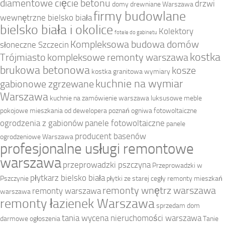
diamentowe cięcie betonu
drzwi
domy drewniane Warszawa
firmy budowlane
wewnętrzne bielsko biała
bielsko biała i okolice
Kolektory
fotele do gabinetu
Kompleksowa budowa domów
słoneczne Szczecin
kostka
Trójmiasto
kompleksowe remonty warszawa
brukowa betonowa
kosze
kostka granitowa wymiary
kuchnie na wymiar
gabionowe zgrzewane
Warszawa
kuchnie na zamówienie warszawa
luksusowe meble
pokojowe
mieszkania od dewelopera poznań
ogniwa fotowoltaiczne
ogrodzenia z gabionów
panele fotowoltaiczne
panele
producent basenów
ogrodzeniowe Warszawa
profesjonalne usługi remontowe
warszawa
przeprowadzki pszczyna
Przeprowadzki w
płytkarz bielsko biała
Pszczynie
płytki ze starej cegły
remonty mieszkań
remonty wnętrz warszawa
remonty warszawa
warszawa
remonty łazienek Warszawa
sprzedam dom
tania wycena nieruchomości warszawa
darmowe ogłoszenia
Tanie