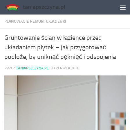
Skip to content
PLANOWANIE REMONTU ŁAZIENKI
Gruntowanie ścian w łazience przed
układaniem płytek – jak przygotować
podłoże, by uniknąć pęknięć i odspojenia
PRZEZ
TANIAPSZCZYNA.PL
·
3 CZERWCA 2026