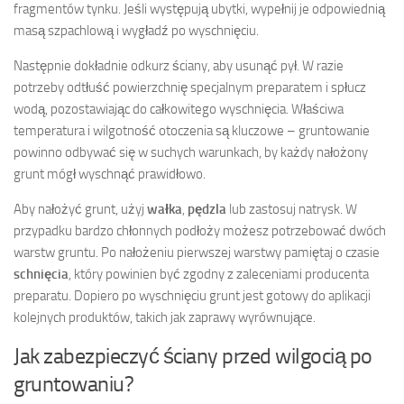
fragmentów tynku. Jeśli występują ubytki, wypełnij je odpowiednią
masą szpachlową i wygładź po wyschnięciu.
Następnie dokładnie odkurz ściany, aby usunąć pył. W razie
potrzeby odtłuść powierzchnię specjalnym preparatem i spłucz
wodą, pozostawiając do całkowitego wyschnięcia. Właściwa
temperatura i wilgotność otoczenia są kluczowe – gruntowanie
powinno odbywać się w suchych warunkach, by każdy nałożony
grunt mógł wyschnąć prawidłowo.
Aby nałożyć grunt, użyj
wałka
,
pędzla
lub zastosuj natrysk. W
przypadku bardzo chłonnych podłoży możesz potrzebować dwóch
warstw gruntu. Po nałożeniu pierwszej warstwy pamiętaj o czasie
schnięcia
, który powinien być zgodny z zaleceniami producenta
preparatu. Dopiero po wyschnięciu grunt jest gotowy do aplikacji
kolejnych produktów, takich jak zaprawy wyrównujące.
Jak zabezpieczyć ściany przed wilgocią po
gruntowaniu?