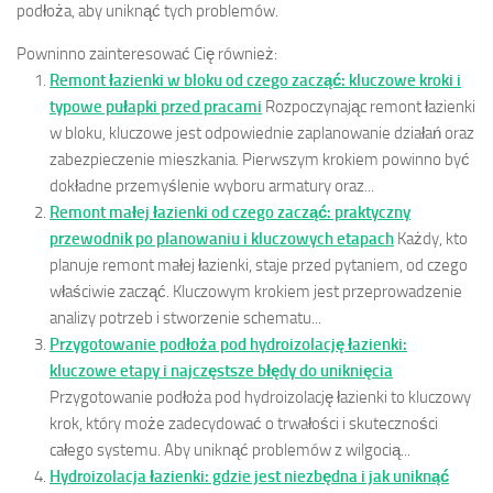
podłoża, aby uniknąć tych problemów.
Powninno zainteresować Cię również:
Remont łazienki w bloku od czego zacząć: kluczowe kroki i
typowe pułapki przed pracami
Rozpoczynając remont łazienki
w bloku, kluczowe jest odpowiednie zaplanowanie działań oraz
zabezpieczenie mieszkania. Pierwszym krokiem powinno być
dokładne przemyślenie wyboru armatury oraz...
Remont małej łazienki od czego zacząć: praktyczny
przewodnik po planowaniu i kluczowych etapach
Każdy, kto
planuje remont małej łazienki, staje przed pytaniem, od czego
właściwie zacząć. Kluczowym krokiem jest przeprowadzenie
analizy potrzeb i stworzenie schematu...
Przygotowanie podłoża pod hydroizolację łazienki:
kluczowe etapy i najczęstsze błędy do uniknięcia
Przygotowanie podłoża pod hydroizolację łazienki to kluczowy
krok, który może zadecydować o trwałości i skuteczności
całego systemu. Aby uniknąć problemów z wilgocią...
Hydroizolacja łazienki: gdzie jest niezbędna i jak uniknąć