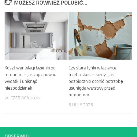
MOŻESZ RÓWNIEŻ POLUBIĆ…
Koszt wentylacji łazienki po
Czy stare tynki w łazience
remoncie – jak zaplanować
trzeba skuć – kiedy i jak
wydatki i uniknąć
bezpiecznie ocenić potrzebę
niespodzianek
usunięcia warstwy przed
remontem
20 CZERWCA 2026
6 LIPCA 2026
OBSERWUJ: