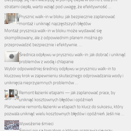
stratami ciepła, warto wziąć pod uwagę, że efektywność …
Prysznic walk-in w bloku: jak bezpiecznie zaplanować
montaż i uniknąć najczęstszych błędów
Montaż prysznica walk-in w bloku może wydawać się
skomplikowany, ale z odpowiednim planem można go
przeprowadzić bezpiecznie i efektywnie. …
Średnica odpływu w prysznicu walk-in: jak dobrać i uniknąć
problemów z wodą i chlapanie
Wybór odpowiedniej średnicy odpływu w prysznicu walk-in to
kluczowy krok w zapewnieniu skutecznego odprowadzania wody i
uniknięcia nieprzyjemnych problemów …
Remont łazienki etapami — jak zaplanować prace, by
uniknąć kosztownych błędów i opóźnień
Planowanie remontu łazienki w etapach to klucz do sukcesu, który
pozwala uniknąć wielu kosztownych błędów i opóźnień. Jeśli nie …
Wywożenie śmieci
Śmieci nie są tematem o którym rozmawia się przy