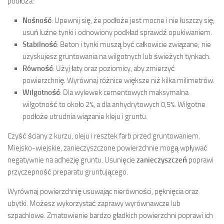
podłoża:
Nośność
: Upewnij się, że podłoże jest mocne i nie łuszczy się;
usuń luźne tynki i odnowiony podkład sprawdź opukiwaniem.
Stabilność
: Beton i tynki muszą być całkowicie związane; nie
uzyskujesz gruntowania na wilgotnych lub świeżych tynkach.
Równość
: Użyj łaty oraz poziomicy, aby zmierzyć
powierzchnię. Wyrównaj różnice większe niż kilka milimetrów.
Wilgotność
: Dla wylewek cementowych maksymalna
wilgotność to około 2%, a dla anhydrytowych 0,5%. Wilgotne
podłoże utrudnia wiązanie kleju i gruntu.
Czyść ściany z kurzu, oleju i resztek farb przed gruntowaniem.
Miejsko-wiejskie, zanieczyszczone powierzchnie mogą wpływać
negatywnie na adhezję gruntu. Usunięcie
zanieczyszczeń
poprawi
przyczepność preparatu gruntującego.
Wyrównaj powierzchnię usuwając nierówności, pęknięcia oraz
ubytki. Możesz wykorzystać zaprawy wyrównawcze lub
szpachlowe. Zmatowienie bardzo gładkich powierzchni poprawi ich