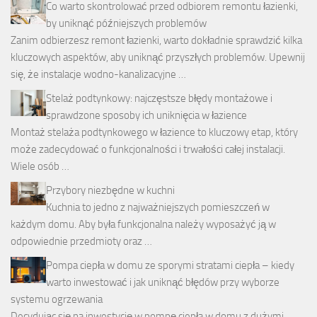
Co warto skontrolować przed odbiorem remontu łazienki,
by uniknąć późniejszych problemów
Zanim odbierzesz remont łazienki, warto dokładnie sprawdzić kilka
kluczowych aspektów, aby uniknąć przyszłych problemów. Upewnij
się, że instalacje wodno-kanalizacyjne …
Stelaż podtynkowy: najczęstsze błędy montażowe i
sprawdzone sposoby ich uniknięcia w łazience
Montaż stelaża podtynkowego w łazience to kluczowy etap, który
może zadecydować o funkcjonalności i trwałości całej instalacji.
Wiele osób …
Przybory niezbędne w kuchni
Kuchnia to jedno z najważniejszych pomieszczeń w
każdym domu. Aby była funkcjonalna należy wyposażyć ją w
odpowiednie przedmioty oraz …
Pompa ciepła w domu ze sporymi stratami ciepła – kiedy
warto inwestować i jak uniknąć błędów przy wyborze
systemu ogrzewania
Decydując się na inwestycję w pompę ciepła w domu z dużymi