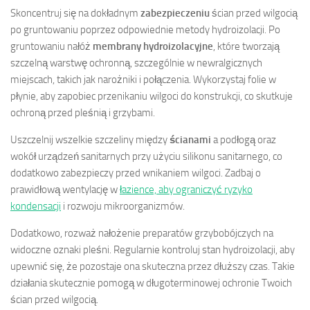
Skoncentruj się na dokładnym
zabezpieczeniu
ścian przed wilgocią
po gruntowaniu poprzez odpowiednie metody hydroizolacji. Po
gruntowaniu nałóż
membrany hydroizolacyjne
, które tworzają
szczelną warstwę ochronną, szczególnie w newralgicznych
miejscach, takich jak narożniki i połączenia. Wykorzystaj folie w
płynie, aby zapobiec przenikaniu wilgoci do konstrukcji, co skutkuje
ochroną przed pleśnią i grzybami.
Uszczelnij wszelkie szczeliny między
ścianami
a podłogą oraz
wokół urządzeń sanitarnych przy użyciu silikonu sanitarnego, co
dodatkowo zabezpieczy przed wnikaniem wilgoci. Zadbaj o
prawidłową wentylację w
łazience, aby ograniczyć ryzyko
kondensacji
i rozwoju mikroorganizmów.
Dodatkowo, rozważ nałożenie preparatów grzybobójczych na
widoczne oznaki pleśni. Regularnie kontroluj stan hydroizolacji, aby
upewnić się, że pozostaje ona skuteczna przez dłuższy czas. Takie
działania skutecznie pomogą w długoterminowej ochronie Twoich
ścian przed wilgocią.