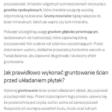
przyczepność. W bardzo wilgotnych pomieszczeniach skorzystaj z
gruntów epoksydowych
, które charakteryzują się wysoką
odpornością na ścieranie.
Grunty mineralne
będą najlepsze do
ścian mineralnych, takich jak wapno czy tynk mineralny.
Poświęć szczególną uwagę
gruntom głęboko penetrującym
,
dedykowanym do hydroizolacji, które zapewnią dobrą
przyczepność folii w płynie lub szlamów uszczelniających. Przed
dokonaniem wyboru, dokładnie przeanalizuj konkretne warunki w
Twojej łazience, aby zapewnić długotrwały i skuteczny efekt
gruntowania.
Jak prawidłowo wykonać gruntowanie ścian
przed układaniem płytek?
Wykonaj
gruntowanie
ścian przed układaniem płytek, aby poprawić
przyczepność kleju. Przed rozpoczęciem tego procesu upewnij się,
że powierzchnia jest czysta, sucha i wolna od zanieczyszczeń.
Rozpocznij od usunięcia wszelkich kurzu, brudu oraz luźnych