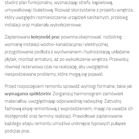
stwórz plan funkcjonalny, wyznaczając strefy: kąpielową,
umywalkową i toaletową. Rozważ skorzystanie z projektu wnętrza,
który uwzględni rozmieszczenie urządzeń sanitarnych, przebieg
instalacji oraz materiały wykończeniowe.
Zaplanowana
kolejność prac
powinna obejmować: rozbiórkę,
wymianę instalacji wodno-kanalizacyjnej i elektrycznej,
przygotowanie podłoża z wyrównaniem i hydroizolacją, układanie
płytek, montaż armatury, aż po wykończenie wnętrza. Przewiduj
również rezerwowy czas na realizację, aby uwzględnić
niespodziewane problemy, które mogą się pojawić.
Przed rozpoczęciem remontu sprawdź wymogi formalne, takie jak
wymagania spółdzielni
. Zorganizuj harmonogram zamówień
materiałów, uwzględniając odpowiednią nadwyżkę. Zatrudnij
fachową ekipę remontową z wyprzedzeniem, mając na uwadze ich
dostępność oraz terminy realizacji. Prawidłowe zaplanowanie
każdego etapu remontu umożliwi uniknięcie typowych pułapek
podczas prac.