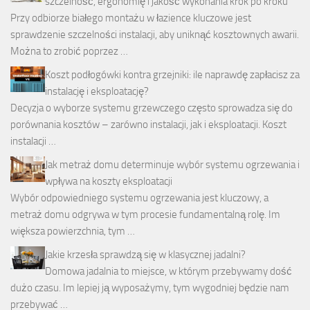
szczelność, ergonomię i jakość wykonania krok po kroku
Przy odbiorze białego montażu w łazience kluczowe jest
sprawdzenie szczelności instalacji, aby uniknąć kosztownych awarii.
Można to zrobić poprzez …
Koszt podłogówki kontra grzejniki: ile naprawdę zapłacisz za
instalację i eksploatację?
Decyzja o wyborze systemu grzewczego często sprowadza się do
porównania kosztów – zarówno instalacji, jak i eksploatacji. Koszt
instalacji …
Jak metraż domu determinuje wybór systemu ogrzewania i
wpływa na koszty eksploatacji
Wybór odpowiedniego systemu ogrzewania jest kluczowy, a
metraż domu odgrywa w tym procesie fundamentalną rolę. Im
większa powierzchnia, tym …
Jakie krzesła sprawdzą się w klasycznej jadalni?
Domowa jadalnia to miejsce, w którym przebywamy dość
dużo czasu. Im lepiej ją wyposażymy, tym wygodniej będzie nam
przebywać …