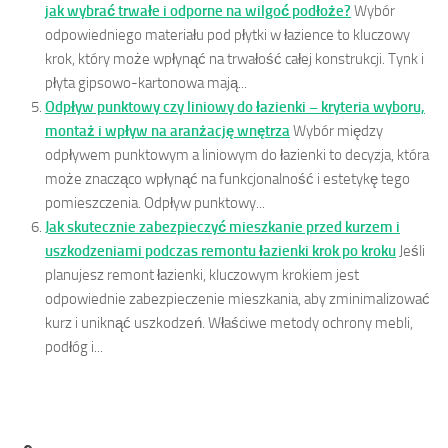
jak wybrać trwałe i odporne na wilgoć podłoże?
Wybór
odpowiedniego materiału pod płytki w łazience to kluczowy
krok, który może wpłynąć na trwałość całej konstrukcji. Tynk i
płyta gipsowo-kartonowa mają...
Odpływ punktowy czy liniowy do łazienki – kryteria wyboru,
montaż i wpływ na aranżację wnętrza
Wybór między
odpływem punktowym a liniowym do łazienki to decyzja, która
może znacząco wpłynąć na funkcjonalność i estetykę tego
pomieszczenia. Odpływ punktowy...
Jak skutecznie zabezpieczyć mieszkanie przed kurzem i
uszkodzeniami podczas remontu łazienki krok po kroku
Jeśli
planujesz remont łazienki, kluczowym krokiem jest
odpowiednie zabezpieczenie mieszkania, aby zminimalizować
kurz i uniknąć uszkodzeń. Właściwe metody ochrony mebli,
podłóg i...