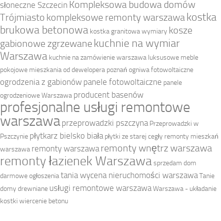
Kompleksowa budowa domów
słoneczne Szczecin
kostka
Trójmiasto
kompleksowe remonty warszawa
brukowa betonowa
kosze
kostka granitowa wymiary
kuchnie na wymiar
gabionowe zgrzewane
Warszawa
kuchnie na zamówienie warszawa
luksusowe meble
pokojowe
mieszkania od dewelopera poznań
ogniwa fotowoltaiczne
ogrodzenia z gabionów
panele fotowoltaiczne
panele
producent basenów
ogrodzeniowe Warszawa
profesjonalne usługi remontowe
warszawa
przeprowadzki pszczyna
Przeprowadzki w
płytkarz bielsko biała
Pszczynie
płytki ze starej cegły
remonty mieszkań
remonty wnętrz warszawa
remonty warszawa
warszawa
remonty łazienek Warszawa
sprzedam dom
tania wycena nieruchomości warszawa
darmowe ogłoszenia
Tanie
usługi remontowe warszawa
domy drewniane
Warszawa - układanie
kostki
wiercenie betonu