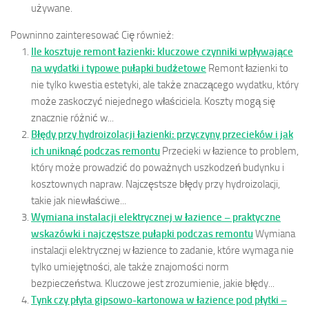
używane.
Powninno zainteresować Cię również:
Ile kosztuje remont łazienki: kluczowe czynniki wpływające
na wydatki i typowe pułapki budżetowe
Remont łazienki to
nie tylko kwestia estetyki, ale także znaczącego wydatku, który
może zaskoczyć niejednego właściciela. Koszty mogą się
znacznie różnić w...
Błędy przy hydroizolacji łazienki: przyczyny przecieków i jak
ich uniknąć podczas remontu
Przecieki w łazience to problem,
który może prowadzić do poważnych uszkodzeń budynku i
kosztownych napraw. Najczęstsze błędy przy hydroizolacji,
takie jak niewłaściwe...
Wymiana instalacji elektrycznej w łazience – praktyczne
wskazówki i najczęstsze pułapki podczas remontu
Wymiana
instalacji elektrycznej w łazience to zadanie, które wymaga nie
tylko umiejętności, ale także znajomości norm
bezpieczeństwa. Kluczowe jest zrozumienie, jakie błędy...
Tynk czy płyta gipsowo-kartonowa w łazience pod płytki –