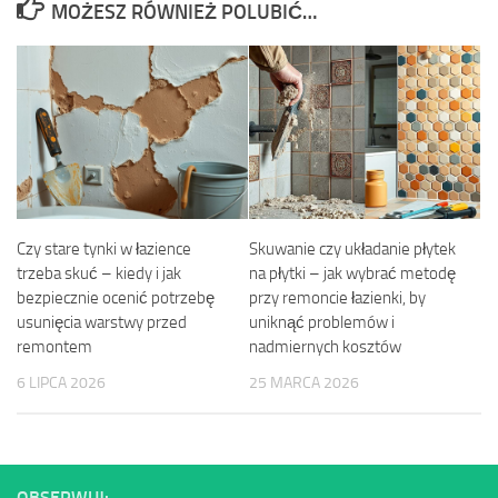
MOŻESZ RÓWNIEŻ POLUBIĆ…
Czy stare tynki w łazience
Skuwanie czy układanie płytek
trzeba skuć – kiedy i jak
na płytki – jak wybrać metodę
bezpiecznie ocenić potrzebę
przy remoncie łazienki, by
usunięcia warstwy przed
uniknąć problemów i
remontem
nadmiernych kosztów
6 LIPCA 2026
25 MARCA 2026
OBSERWUJ: