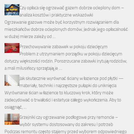
Czy opłaca się ogrzewać gazem dobrze ocieplony dom –
analiza kosztów i praktyczne wskazówki
Ogrzewanie gazowe może być korzystnym rozwiązaniem dla
mieszkańców dobrze ocieplonych domów, jednak jego opłacalność
w dużej mierze zależy od …
Przechowywanie zabawek w pokoju dziecięcym
Problem z utrzymaniem porządku w pokoju dziecięcym
dotyczy większości rodzin. Porozrzucane zabawki irytują rodziców,
a mali milusińscy sprzątają je …
Jak skutecznie wyrównać ściany w łazience pod płytki —
materiały, techniki i najczęstsze pułapki do uniknięcia
Wyrównanie ścian w łazience to kluczowy krok, który może
zadecydować o trwałości i estetyce całego wykończenia. Aby to
osiągnąć, …
Grzejniki czy ogrzewanie podłogowe przy remoncie –
wybór systemu dostosowany do zakresu i potrzeb
Podczas remontu często stajemy przed wyborem odpowiedniego