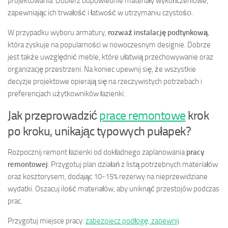
projektowania. Dobierz odpowiednie materiały wykończeniowe,
zapewniając ich trwałość i łatwość w utrzymaniu czystości.
W przypadku wyboru armatury,
rozważ instalację podtynkową
,
która zyskuje na popularności w nowoczesnym designie. Dobrze
jest także uwzględnić meble, które ułatwią przechowywanie oraz
organizację przestrzeni. Na koniec upewnij się, że wszystkie
decyzje projektowe opierają się na rzeczywistych potrzebach i
preferencjach użytkowników łazienki.
Jak przeprowadzić
prace remontowe
krok
po kroku, unikając typowych pułapek?
Rozpocznij remont łazienki od dokładnego zaplanowania
pracy
remontowej
. Przygotuj plan działań z listą potrzebnych materiałów
oraz kosztorysem, dodając 10-15% rezerwy na nieprzewidziane
wydatki. Oszacuj ilość materiałów, aby uniknąć przestojów podczas
prac.
Przygotuj miejsce pracy:
zabezpiecz podłogę, zapewnij