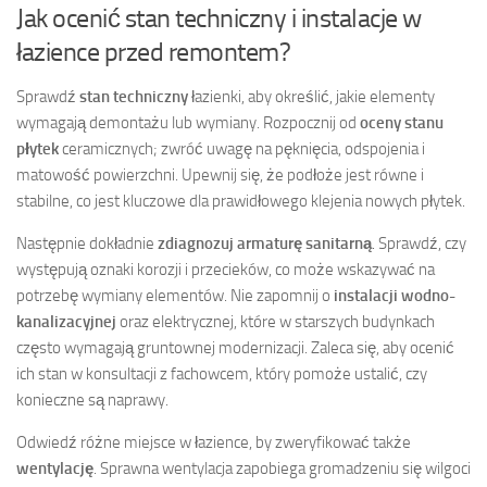
Jak ocenić stan techniczny i instalacje w
łazience przed remontem?
Sprawdź
stan techniczny
łazienki, aby określić, jakie elementy
wymagają demontażu lub wymiany. Rozpocznij od
oceny stanu
płytek
ceramicznych; zwróć uwagę na pęknięcia, odspojenia i
matowość powierzchni. Upewnij się, że podłoże jest równe i
stabilne, co jest kluczowe dla prawidłowego klejenia nowych płytek.
Następnie dokładnie
zdiagnozuj armaturę sanitarną
. Sprawdź, czy
występują oznaki korozji i przecieków, co może wskazywać na
potrzebę wymiany elementów. Nie zapomnij o
instalacji wodno-
kanalizacyjnej
oraz elektrycznej, które w starszych budynkach
często wymagają gruntownej modernizacji. Zaleca się, aby ocenić
ich stan w konsultacji z fachowcem, który pomoże ustalić, czy
konieczne są naprawy.
Odwiedź różne miejsce w łazience, by zweryfikować także
wentylację
. Sprawna wentylacja zapobiega gromadzeniu się wilgoci