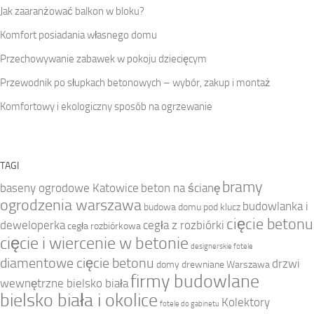
Jak zaaranżować balkon w bloku?
Komfort posiadania własnego domu
Przechowywanie zabawek w pokoju dziecięcym
Przewodnik po słupkach betonowych – wybór, zakup i montaż
Komfortowy i ekologiczny sposób na ogrzewanie
TAGI
bramy
baseny ogrodowe Katowice
beton na ścianę
ogrodzenia warszawa
budowlanka i
budowa domu pod klucz
cięcie betonu
deweloperka
cegła z rozbiórki
cegła rozbiórkowa
cięcie i wiercenie w betonie
designerskie fotele
diamentowe cięcie betonu
drzwi
domy drewniane Warszawa
firmy budowlane
wewnętrzne bielsko biała
bielsko biała i okolice
Kolektory
fotele do gabinetu