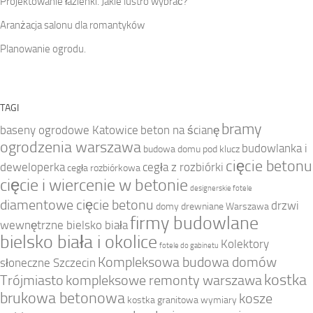
Projektowanie łazienki. Jakie lustro wybrać?
Aranżacja salonu dla romantyków
Planowanie ogrodu.
TAGI
bramy
baseny ogrodowe Katowice
beton na ścianę
ogrodzenia warszawa
budowlanka i
budowa domu pod klucz
cięcie betonu
deweloperka
cegła z rozbiórki
cegła rozbiórkowa
cięcie i wiercenie w betonie
designerskie fotele
diamentowe cięcie betonu
drzwi
domy drewniane Warszawa
firmy budowlane
wewnętrzne bielsko biała
bielsko biała i okolice
Kolektory
fotele do gabinetu
Kompleksowa budowa domów
słoneczne Szczecin
kostka
Trójmiasto
kompleksowe remonty warszawa
brukowa betonowa
kosze
kostka granitowa wymiary