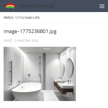
Skip to content
IMAGE-1775236801.JPG
image-1775236801.jpg
PRZEZ
·
3 KWIETNIA 2026