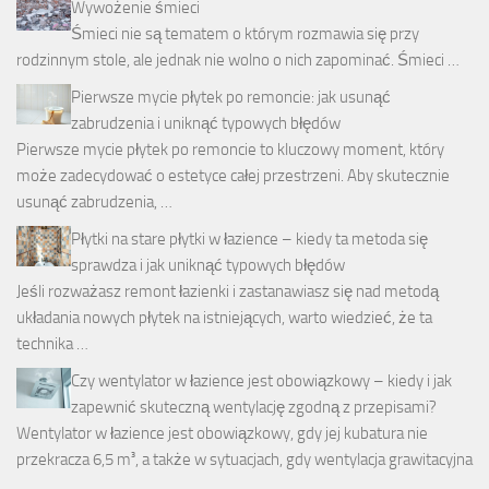
Wywożenie śmieci
Śmieci nie są tematem o którym rozmawia się przy
rodzinnym stole, ale jednak nie wolno o nich zapominać. Śmieci …
Pierwsze mycie płytek po remoncie: jak usunąć
zabrudzenia i uniknąć typowych błędów
Pierwsze mycie płytek po remoncie to kluczowy moment, który
może zadecydować o estetyce całej przestrzeni. Aby skutecznie
usunąć zabrudzenia, …
Płytki na stare płytki w łazience – kiedy ta metoda się
sprawdza i jak uniknąć typowych błędów
Jeśli rozważasz remont łazienki i zastanawiasz się nad metodą
układania nowych płytek na istniejących, warto wiedzieć, że ta
technika …
Czy wentylator w łazience jest obowiązkowy – kiedy i jak
zapewnić skuteczną wentylację zgodną z przepisami?
Wentylator w łazience jest obowiązkowy, gdy jej kubatura nie
przekracza 6,5 m³, a także w sytuacjach, gdy wentylacja grawitacyjna
…