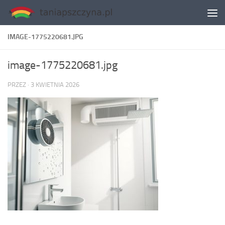
Skip to content
IMAGE-1775220681.JPG
image-1775220681.jpg
PRZEZ
·
3 KWIETNIA 2026