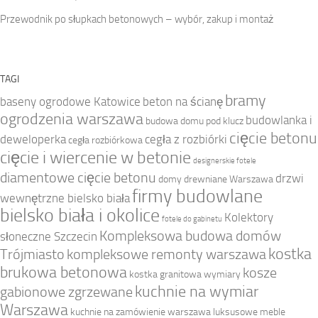
Przewodnik po słupkach betonowych – wybór, zakup i montaż
TAGI
bramy
baseny ogrodowe Katowice
beton na ścianę
ogrodzenia warszawa
budowlanka i
budowa domu pod klucz
cięcie betonu
deweloperka
cegła z rozbiórki
cegła rozbiórkowa
cięcie i wiercenie w betonie
designerskie fotele
diamentowe cięcie betonu
drzwi
domy drewniane Warszawa
firmy budowlane
wewnętrzne bielsko biała
bielsko biała i okolice
Kolektory
fotele do gabinetu
Kompleksowa budowa domów
słoneczne Szczecin
kostka
Trójmiasto
kompleksowe remonty warszawa
brukowa betonowa
kosze
kostka granitowa wymiary
kuchnie na wymiar
gabionowe zgrzewane
Warszawa
kuchnie na zamówienie warszawa
luksusowe meble