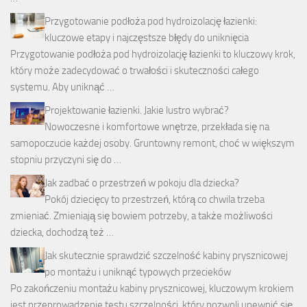
Przygotowanie podłoża pod hydroizolację łazienki:
kluczowe etapy i najczęstsze błędy do uniknięcia
Przygotowanie podłoża pod hydroizolację łazienki to kluczowy krok,
który może zadecydować o trwałości i skuteczności całego
systemu. Aby uniknąć …
Projektowanie łazienki. Jakie lustro wybrać?
Nowoczesne i komfortowe wnętrze, przekłada się na
samopoczucie każdej osoby. Gruntowny remont, choć w większym
stopniu przyczyni się do …
Jak zadbać o przestrzeń w pokoju dla dziecka?
Pokój dziecięcy to przestrzeń, którą co chwila trzeba
zmieniać. Zmieniają się bowiem potrzeby, a także możliwości
dziecka, dochodzą też …
Jak skutecznie sprawdzić szczelność kabiny prysznicowej
po montażu i uniknąć typowych przecieków
Po zakończeniu montażu kabiny prysznicowej, kluczowym krokiem
jest przeprowadzenie testu szczelności, który pozwoli upewnić się,