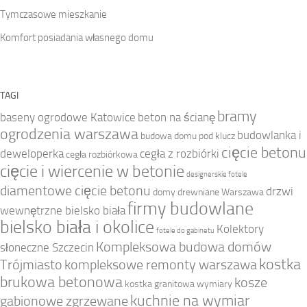
Tymczasowe mieszkanie
Komfort posiadania własnego domu
TAGI
bramy
baseny ogrodowe Katowice
beton na ścianę
ogrodzenia warszawa
budowlanka i
budowa domu pod klucz
cięcie betonu
deweloperka
cegła z rozbiórki
cegła rozbiórkowa
cięcie i wiercenie w betonie
designerskie fotele
diamentowe cięcie betonu
drzwi
domy drewniane Warszawa
firmy budowlane
wewnętrzne bielsko biała
bielsko biała i okolice
Kolektory
fotele do gabinetu
Kompleksowa budowa domów
słoneczne Szczecin
kostka
Trójmiasto
kompleksowe remonty warszawa
brukowa betonowa
kosze
kostka granitowa wymiary
kuchnie na wymiar
gabionowe zgrzewane