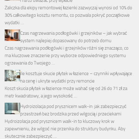
i na co uważać przy wpłacie
Zaliczka dla ekipy remontowej łazienki zazwyczaj wynosi od 10% do
30% całkowitego kosztu remontu, co pozwala pokryć początkowe
wydatki …
Czas nagrzewania podłogówki i grzejników – jak wybrać
system najlepiej dopasowany do potrzeb domu
Czas nagrzewania podłogówki i grzejników różni się znacząco, co
ma kluczowe znaczenie przy wyborze odpowiedniego systemu
ogrzewania do Twojego …
Ile kosztuje skucie płytek w łazience – czynniki wpływające
na cenę i ukryte wydatki przy remoncie
Koszt skucia płytek w łazience może wahać się od 26 do 71 zł za
metr kwadratowy, a jego wysokość …
Hydroizolacja pod prysznicem walk-in: jak zabezpieczyć
przestrzeń bez brodzika przed wilgocią i przeciekami
Hydroizolacja pod prysznicem walk-in to kluczowy krok w
zapewnieniu, że wilgoć nie przenika do struktury budynku. Aby
skutecznie zabezpieczyć …