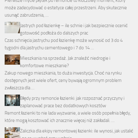
Pierwsze mycie płytek po remoncie to kluczowy moment, który
może zadecydować o estetyce całej przestrzeni. Aby skutecznie
usunąć zabrudzenia, …
Jastrych pod łazienkę – ile schnie i jak bezpiecznie ocenić
gotowość podłoża do dalszych prac
Czas schnięcia jastrychu pod łazienkę może wynosić od 3 do 4
tygodni dla jastrychu cementowego i 7 do 14 …
Mieszkania na sprzedaż. Jak znaleźć niedrogie i
komfortowe mieszkanie?
Zakup nowego mieszkania, to duża inwestycja. Choć na rynku
dostępnych jest wiele ofert, ceny bywają ogromnym problem
zwłaszcza dla …
Błędy przy remoncie łazienki: jak rozpoznać przyczyny i
zaplanować prace bez dodatkowych kosztów
Remont łazienki to nie lada wyzwanie, a wiele osób popełnia błędy,
które mogą kosztować ich znacznie więcej niż zakładali. …
Zaliczka dla ekipy remontowej łazienki: ile wynosi, jak ustalić