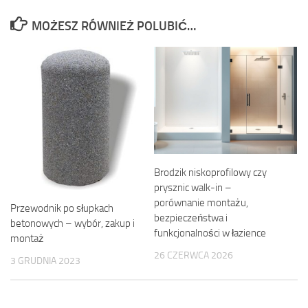
MOŻESZ RÓWNIEŻ POLUBIĆ…
Brodzik niskoprofilowy czy
prysznic walk-in –
porównanie montażu,
Przewodnik po słupkach
bezpieczeństwa i
betonowych – wybór, zakup i
funkcjonalności w łazience
montaż
26 CZERWCA 2026
3 GRUDNIA 2023