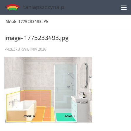
Skip to content
IMAGE-1775233493.JPG
image-1775233493.jpg
PRZEZ
·
3 KWIETNIA 2026