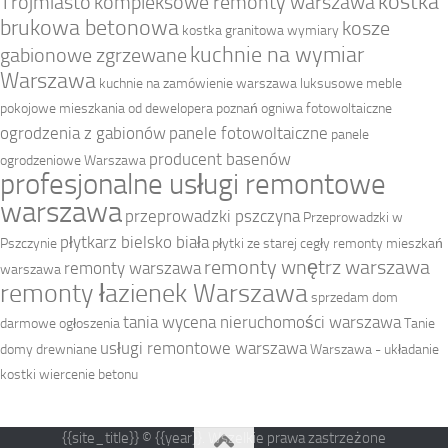
kostka
Trójmiasto
kompleksowe remonty warszawa
brukowa betonowa
kosze
kostka granitowa wymiary
kuchnie na wymiar
gabionowe zgrzewane
Warszawa
kuchnie na zamówienie warszawa
luksusowe meble
pokojowe
mieszkania od dewelopera poznań
ogniwa fotowoltaiczne
ogrodzenia z gabionów
panele fotowoltaiczne
panele
producent basenów
ogrodzeniowe Warszawa
profesjonalne usługi remontowe
warszawa
przeprowadzki pszczyna
Przeprowadzki w
płytkarz bielsko biała
Pszczynie
płytki ze starej cegły
remonty mieszkań
remonty wnętrz warszawa
remonty warszawa
warszawa
remonty łazienek Warszawa
sprzedam dom
tania wycena nieruchomości warszawa
darmowe ogłoszenia
Tanie
usługi remontowe warszawa
domy drewniane
Warszawa - układanie
kostki
wiercenie betonu
{{site_title}} © {{year}}. Wszelkie prawa zastrzeżone