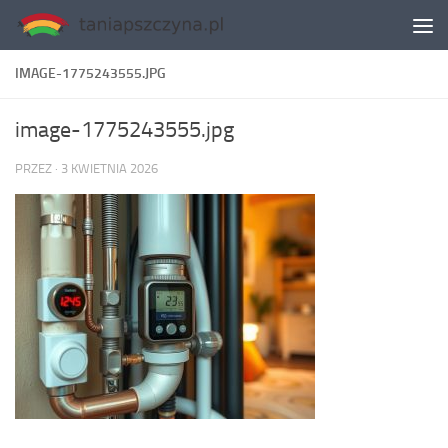
Skip to content
IMAGE-1775243555.JPG
image-1775243555.jpg
PRZEZ
·
3 KWIETNIA 2026