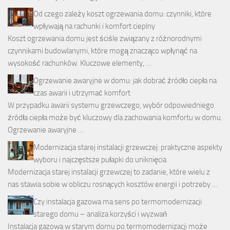
Od czego zależy koszt ogrzewania domu: czynniki, które
wpływają na rachunki i komfort cieplny
Koszt ogrzewania domu jest ściśle związany z różnorodnymi
czynnikami budowlanymi, które mogą znacząco wpłynąć na
wysokość rachunków. Kluczowe elementy, …
Ogrzewanie awaryjne w domu: jak dobrać źródło ciepła na
czas awarii i utrzymać komfort
W przypadku awarii systemu grzewczego, wybór odpowiedniego
źródła ciepła może być kluczowy dla zachowania komfortu w domu.
Ogrzewanie awaryjne …
Modernizacja starej instalacji grzewczej: praktyczne aspekty
wyboru i najczęstsze pułapki do uniknięcia
Modernizacja starej instalacji grzewczej to zadanie, które wielu z
nas stawia sobie w obliczu rosnących kosztów energii i potrzeby …
Czy instalacja gazowa ma sens po termomodernizacji
starego domu – analiza korzyści i wyzwań
Instalacja gazowa w starym domu po termomodernizacji może