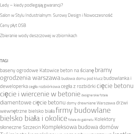
Ledy – kiedy podlegają gwarancji?
Salon w Stylu Industrialnym: Surowy Design i Nowoczesność
Ceny płyt OSB
Zbieranie wody deszczowej w zbiornikach
TAGI
bramy
baseny ogrodowe Katowice
beton na ścianę
ogrodzenia warszawa
budowlanka i
budowa domu pod klucz
cięcie betonu
deweloperka
cegła z rozbiórki
cegła rozbiórkowa
cięcie i wiercenie w betonie
designerskie fotele
diamentowe cięcie betonu
drzwi
domy drewniane Warszawa
firmy budowlane
wewnętrzne bielsko biała
bielsko biała i okolice
Kolektory
fotele do gabinetu
Kompleksowa budowa domów
słoneczne Szczecin