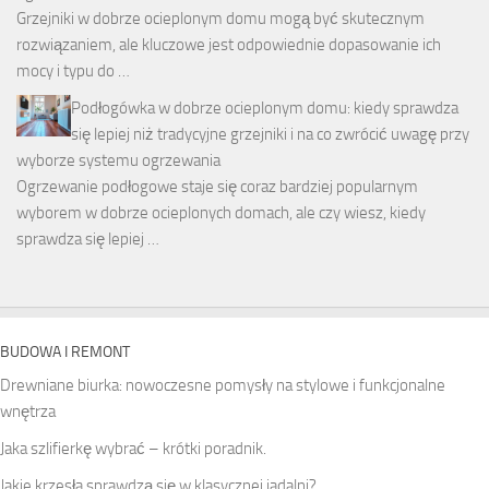
Grzejniki w dobrze ocieplonym domu mogą być skutecznym
rozwiązaniem, ale kluczowe jest odpowiednie dopasowanie ich
mocy i typu do …
Podłogówka w dobrze ocieplonym domu: kiedy sprawdza
się lepiej niż tradycyjne grzejniki i na co zwrócić uwagę przy
wyborze systemu ogrzewania
Ogrzewanie podłogowe staje się coraz bardziej popularnym
wyborem w dobrze ocieplonych domach, ale czy wiesz, kiedy
sprawdza się lepiej …
BUDOWA I REMONT
Drewniane biurka: nowoczesne pomysły na stylowe i funkcjonalne
wnętrza
Jaka szlifierkę wybrać – krótki poradnik.
Jakie krzesła sprawdzą się w klasycznej jadalni?