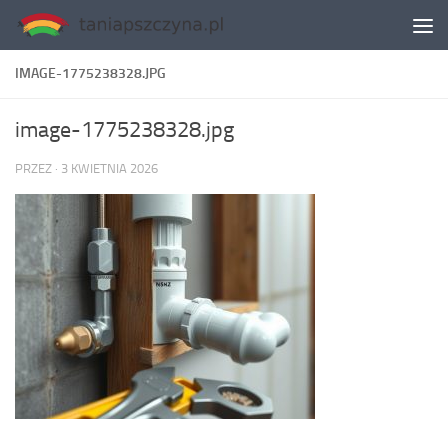
Skip to content
IMAGE-1775238328.JPG
image-1775238328.jpg
PRZEZ
·
3 KWIETNIA 2026