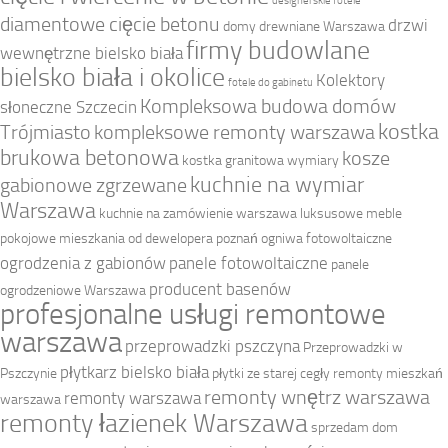
designerskie fotele
diamentowe cięcie betonu
drzwi
domy drewniane Warszawa
firmy budowlane
wewnętrzne bielsko biała
bielsko biała i okolice
Kolektory
fotele do gabinetu
Kompleksowa budowa domów
słoneczne Szczecin
kostka
Trójmiasto
kompleksowe remonty warszawa
brukowa betonowa
kosze
kostka granitowa wymiary
kuchnie na wymiar
gabionowe zgrzewane
Warszawa
kuchnie na zamówienie warszawa
luksusowe meble
pokojowe
mieszkania od dewelopera poznań
ogniwa fotowoltaiczne
ogrodzenia z gabionów
panele fotowoltaiczne
panele
producent basenów
ogrodzeniowe Warszawa
profesjonalne usługi remontowe
warszawa
przeprowadzki pszczyna
Przeprowadzki w
płytkarz bielsko biała
Pszczynie
płytki ze starej cegły
remonty mieszkań
remonty wnętrz warszawa
remonty warszawa
warszawa
remonty łazienek Warszawa
sprzedam dom