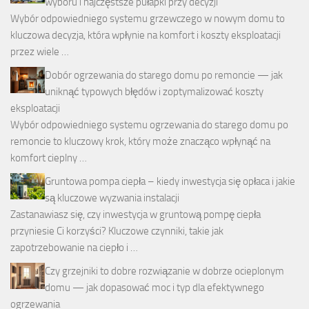
wyboru i najczęstsze pułapki przy decyzji
Wybór odpowiedniego systemu grzewczego w nowym domu to
kluczowa decyzja, która wpłynie na komfort i koszty eksploatacji
przez wiele …
Dobór ogrzewania do starego domu po remoncie — jak
uniknąć typowych błędów i zoptymalizować koszty
eksploatacji
Wybór odpowiedniego systemu ogrzewania do starego domu po
remoncie to kluczowy krok, który może znacząco wpłynąć na
komfort cieplny …
Gruntowa pompa ciepła – kiedy inwestycja się opłaca i jakie
są kluczowe wyzwania instalacji
Zastanawiasz się, czy inwestycja w gruntową pompę ciepła
przyniesie Ci korzyści? Kluczowe czynniki, takie jak
zapotrzebowanie na ciepło i …
Czy grzejniki to dobre rozwiązanie w dobrze ocieplonym
domu — jak dopasować moc i typ dla efektywnego
ogrzewania